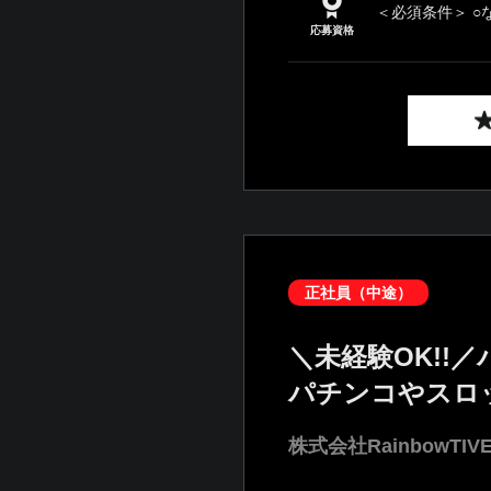
＜必須条件＞ ○
応募資格
正社員（中途）
＼未経験OK!!
パチンコやスロ
株式会社RainbowTIV