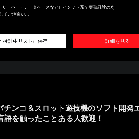
・サーバー・データベースなどITインフラ系で実務経験のあ
てご活躍い...
検討中リストに保存
詳細を見る
!／パチンコ＆スロット遊技機のソフト開発
言語を触ったことある人歓迎！
E