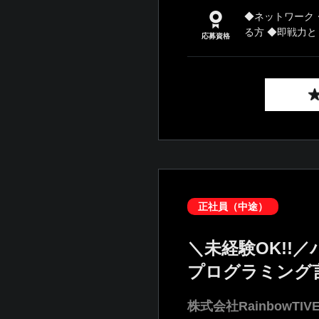
◆ネットワーク
る方 ◆即戦力とし
応募資格
正社員（中途）
＼未経験OK!
プログラミング
株式会社RainbowTIV