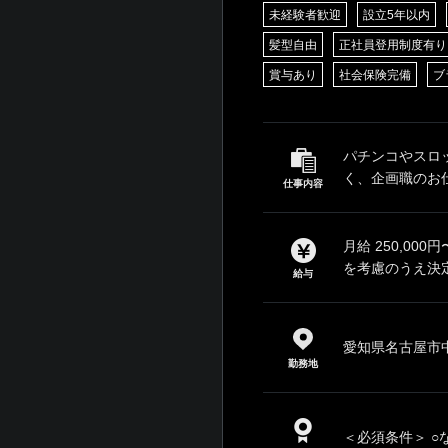
未経験者歓迎
設立5年以内
髪型自由
正社員登用制度有り
賞与あり
社会保険完備
ブ
パチンコやスロ
く、企画職のお仕
仕事内容
月給 250,0
を考慮のうえ決定
給与
愛知県名古屋市中
勤務地
＜必須条件＞ ○