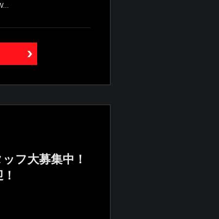
..
タッフ大募集中！
迎！