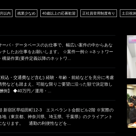
/月以内
残業少なめ
40歳以上の応募歓迎
正社員登用制度有り
土日祝
サーバ・データベースのお仕事で、幅広い案件の中からあな
ッチしたお仕事をお願いします。 ☆案件一例☆ ○ネットワー
構築作業(要件定義以降のネットワ...
円(税込・交通費など含む) 経験・年齢・前給などを充分に考慮
情勢なども踏まえ、可能な限りご要望に沿った額で決定致し
例】 ◆40万円／運用・...
 新宿区早稲田町12-3 エスペラント会館ビル2階 ※実際の
各地（東京都、神奈川県、埼玉県、千葉県）のクライアント
なります。 通勤の利便性などを...