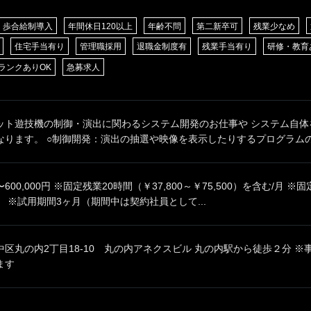
歩合給制導入
年間休日120以上
年齢不問
第二新卒可
残業少なめ
住宅手当有り
管理職採用
退職金制度有
残業手当有り
研修・教育
ランクありOK
急募求人
ット遊技機の制御・演出に関わるシステム開発のお仕事や システム自体
ります。 ○制御開発：演出の抽選や映像を表示したりするプログラムの設
0円〜600,000円 ※固定残業20時間（￥37,800～￥75,500）を含む/
 ※試用期間3ヶ月（期間中は契約社員として...
区丸の内2丁目18-10 丸の内アネクスビル 丸の内駅から徒歩２分 
ます