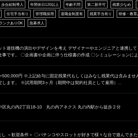
歩合給制導入
年間休日120以上
年齢不問
第二新卒可
残業少なめ
住宅手当有り
管理職採用
退職金制度有
残業手当有り
研修・教育
ランクありOK
急募求人
ット遊技機の演出やデザインを考え デザイナーやエンジニアと連携して
事です。 〇企画書や企画に伴う仕様書の作成 〇シミュレーションによる
00円〜500,000円 ※上記給与に固定残業代もしくはみなし残業代は含みま
します。 ※試用期間3ヶ月（期間中は契約社員として雇用）...
区丸の内2丁目18-10 丸の内アネクス 丸の内駅から徒歩２分
なし ＜歓迎条件＞ 〇パチンコやスロットが好きで様々な台で遊んできた方 