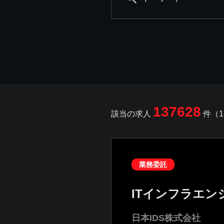
137628
該当の求人
件（1
業務委託
ITインフラエン
日本IDS株式会社