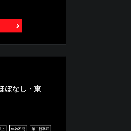
業ほぼなし・東
以上
年齢不問
第二新卒可