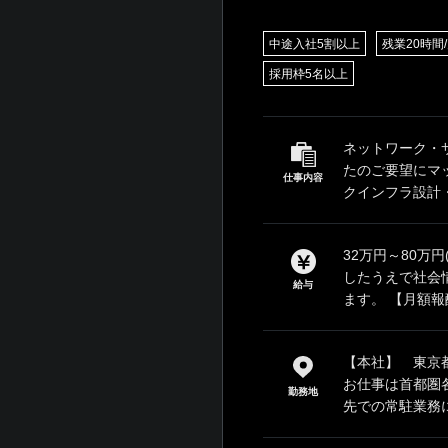
中途入社5割以上
残業20時間
採用枠5名以上
ネットワーク・
たのご要望にマ
仕事内容
クインフラ設計・
32万円～80万
したうえで社会
給与
ます。 【月額報酬
【本社】 東京都
お仕事は首都圏
勤務地
先での常駐業務に