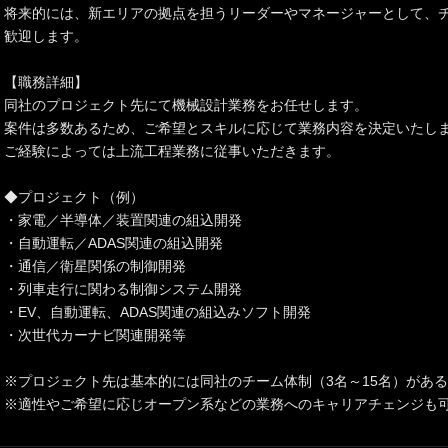
将来的には、新エリアの拠点を担うリーダーやマネージャーとして、
歓迎します。
【職務詳細】
同社のプロジェクト先にて機械設計業務をお任せします。
案件は多数あるため、ご希望とスキルに応じて業務内容を決定いたし
ご経験によっては上流工程業務に従事いただきます。
◆プロジェクト（例）
・家電／半導体／装置関連の組込開発
・自動運転／ADAS関連の組込開発
・通信／衛星関係の制御開発
・列車走行に関わる制御システム開発
・EV、自動運転、ADAS関連の組込みソフト開発
・次世代カーナビ関連開発等
※プロジェクト先は基本的には同社のチーム体制（3名～15名）があ
※適性やご希望に応じオープン系などの業務へのキャリアチェンジも