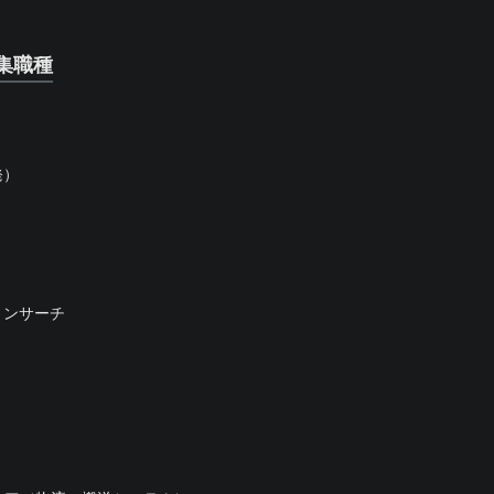
集職種
発）
ョンサーチ
）