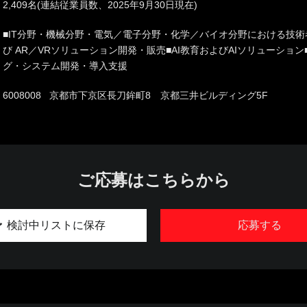
2,409名(連結従業員数、2025年9月30日現在)
■IT分野・機械分野・電気／電子分野・化学／バイオ分野における技術
び AR／VRソリューション開発・販売■AI教育およびAIソリューショ
グ・システム開発・導入支援
6008008 京都市下京区長刀鉾町8 京都三井ビルディング5F
ご応募はこちらから
検討中リストに保存
応募する