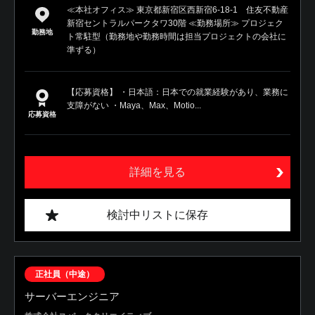
≪本社オフィス≫ 東京都新宿区西新宿6-18-1 住友不動産
新宿セントラルパークタワ30階 ≪勤務場所≫ プロジェク
勤務地
ト常駐型（勤務地や勤務時間は担当プロジェクトの会社に
準ずる）
【応募資格】 ・日本語：日本での就業経験があり、業務に
支障がない ・Maya、Max、Motio...
応募資格
詳細を見る
検討中リストに保存
正社員（中途）
サーバーエンジニア