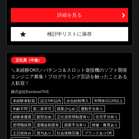
詳細を見る
検討中リストに保存
正社員（中途）
＼未経験OK!!／パチンコ＆スロット遊技機のソフト開発
エンジニア募集！プログラミング言語を触ったことある
人歓迎！
株式会社RainbowTIVE
未経験者歓迎
設立5年以内
歩合給制導入
年間休日120以上
年齢不問
第二新卒可
残業少なめ
通勤手当有り
経験者優遇
髪型自由
正社員登用制度有り
住宅手当有り
管理職採用
退職金制度有
残業手当有り
研修・教育あり
土日祝休み
賞与あり
社会保険完備
ブランクありOK