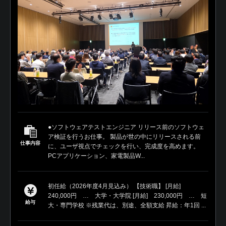
●ソフトウェアテストエンジニア リリース前のソフトウェ
ア検証を行うお仕事。 製品が世の中にリリースされる前
仕事内容
に、ユーザ視点でチェックを行い、完成度を高めます。
PCアプリケーション、家電製品W...
初任給（2026年度4月見込み） 【技術職】 [月給]
240,000円 … 大学・大学院 [月給] 230,000円 … 短
給与
大・専門学校 ※残業代は、別途、全額支給 昇給：年1回 ...