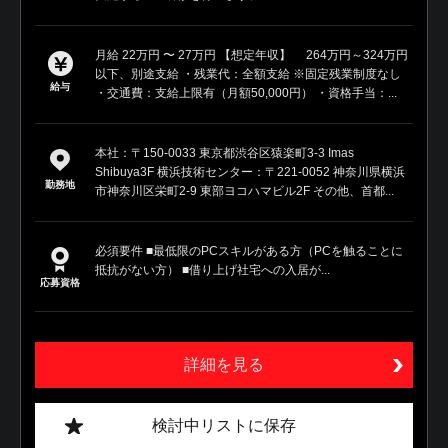
月給 22万円 〜 27万円 【想定年収】 264万円～324万円
以下、別途支給 ・残業代：全額支給 ※固定残業制度なし
給与
・交通費：支給上限有（月額50,000円） ・資格手当：...
本社：〒150-0033 東京都渋谷区猿楽町3-3 Imas
Shibuya3F 横浜技術センター：〒221-0052 神奈川県横浜
勤務地
市神奈川区栄町2-9 東部ヨコハマビル2F その他、首都...
必須要件 ■最低限のPCスキルがある方（PCを触ることに
抵抗がない方） ■借り上げ社宅への入居が...
応募資格
詳細を見る
検討中リストに保存