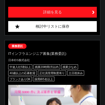
詳細を見る
検討中リストに保存
業務委託
ITインフラエンジニア募集(業務委託)
日本IDS株式会社
中途入社5割以上
残業20時間/月以内
残業少なめ
40歳以上の応募歓迎
正社員登用制度有り
土日祝休み
ブランクありOK
採用枠5名以上