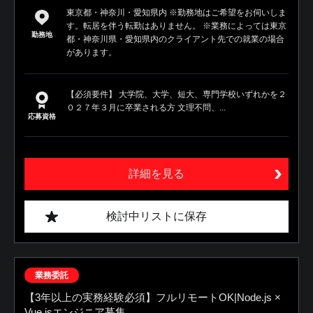
東京都・神奈川・愛知県内 ※勤務地はご希望をお伺いしま
す。転居を伴う転勤はありません。 ※業務によっては東京
勤務地
都・神奈川県・愛知県内のクライアント先での就業の場合
があります。
【必須要件】 大学院、大学、短大、専門学校いずれかを２
０２７年３月に卒業される方 文理不問、...
応募資格
詳細を見る
検討中リストに保存
業務委託
【3年以上の実務経験必須】フルリモートOK|Node.js ×
Vue.jsエンジニア募集