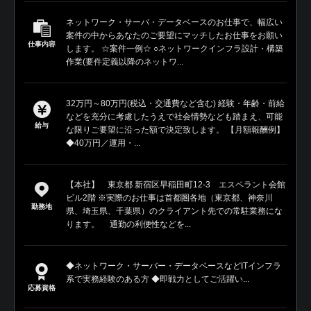
ネットワーク・サーバ・データベースのお仕事で、幅広い
案件の中からあなたのご要望にマッチしたお仕事をお願い
仕事内容
します。 ☆案件一例☆ ○ネットワークインフラ設計・構築
作業(要件定義以降のネットワ...
32万円～80万円(税込・交通費など含む) 経験・年齢・前給
などを充分に考慮したうえで社会情勢なども踏まえ、可能
給与
な限りご要望に沿った額で決定致します。 【月額報酬例】
◆40万円／運用・...
【本社】 東京都 新宿区早稲田町12-3 エスペラント会館
ビル2階 ※実際のお仕事は首都圏各地（東京都、神奈川
勤務地
県、埼玉県、千葉県）のクライアント先での常駐業務にな
ります。 通勤の利便性などを...
◆ネットワーク・サーバー・データベースなどITインフラ
系で実務経験のある方 ◆即戦力としてご活躍い...
応募資格