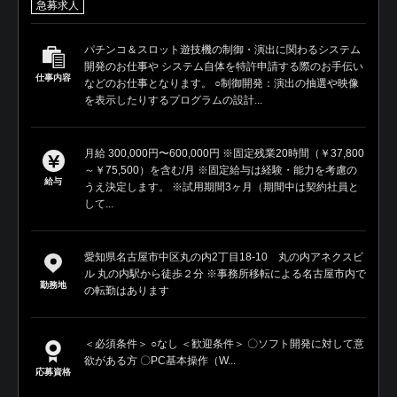
急募求人
パチンコ＆スロット遊技機の制御・演出に関わるシステム
開発のお仕事や システム自体を特許申請する際のお手伝い
仕事内容
などのお仕事となります。 ○制御開発：演出の抽選や映像
を表示したりするプログラムの設計...
月給 300,000円〜600,000円 ※固定残業20時間（￥37,800
～￥75,500）を含む/月 ※固定給与は経験・能力を考慮の
給与
うえ決定します。 ※試用期間3ヶ月（期間中は契約社員と
して...
愛知県名古屋市中区丸の内2丁目18-10 丸の内アネクスビ
ル 丸の内駅から徒歩２分 ※事務所移転による名古屋市内で
勤務地
の転勤はあります
＜必須条件＞ ○なし ＜歓迎条件＞ 〇ソフト開発に対して意
欲がある方 〇PC基本操作（W...
応募資格