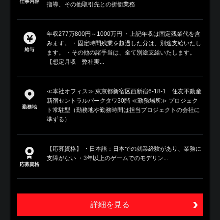
仕事内容
指導、その他取引先との折衝業務
年収277万800円～1000万円 ・上記年収は固定残業代を含
みます。 ・固定時間残業を超過した分は、別途支給いたし
給与
ます。 ・その他の諸手当は、全て別途支給いたします。
【想定月収 弊社実...
≪本社オフィス≫ 東京都新宿区西新宿6-18-1 住友不動産
新宿セントラルパークタワ30階 ≪勤務場所≫ プロジェク
勤務地
ト常駐型（勤務地や勤務時間は担当プロジェクトの会社に
準ずる）
【応募資格】 ・日本語：日本での就業経験があり、業務に
支障がない ・3年以上のゲームでのモデリン...
応募資格
詳細を見る