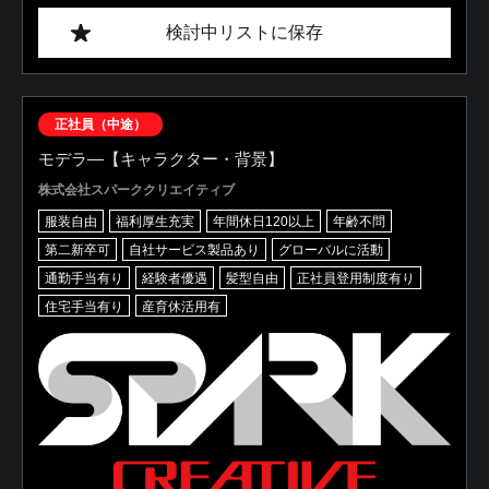
検討中リストに保存
正社員（中途）
モデラ―【キャラクター・背景】
株式会社スパーククリエイティブ
服装自由
福利厚生充実
年間休日120以上
年齢不問
第二新卒可
自社サービス製品あり
グローバルに活動
通勤手当有り
経験者優遇
髪型自由
正社員登用制度有り
住宅手当有り
産育休活用有