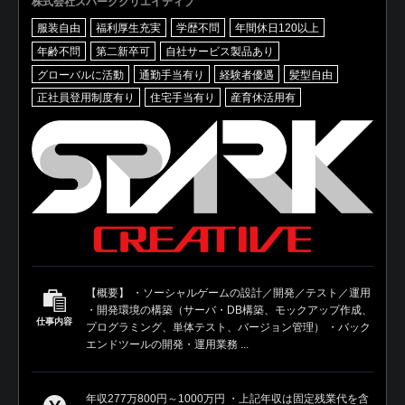
株式会社スパーククリエイティブ
服装自由
福利厚生充実
学歴不問
年間休日120以上
年齢不問
第二新卒可
自社サービス製品あり
グローバルに活動
通勤手当有り
経験者優遇
髪型自由
正社員登用制度有り
住宅手当有り
産育休活用有
【概要】 ・ソーシャルゲームの設計／開発／テスト／運用
・開発環境の構築（サーバ・DB構築、モックアップ作成、
仕事内容
プログラミング、単体テスト、バージョン管理） ・バック
エンドツールの開発・運用業務 ...
年収277万800円～1000万円 ・上記年収は固定残業代を含