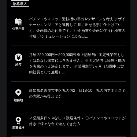
急募求人
パチンコやスロット遊技機の演出やデザインを考え デザイ
ナーやエンジニアと連携して 世に出せる形に仕上げてい
仕事内容
く、企画職のお仕事です。 〇企画書や企画に伴う仕様書の
作成 〇シミュレーションによる出...
月給 250,000円〜500,000円 ※上記給与に固定残業代もし
くはみなし残業代は含みません。 ※固定給与は経験・能力
給与
を考慮のうえ決定します。 ※試用期間3ヶ月（期間中は契
約社員として雇用）...
愛知県名古屋市中区丸の内2丁目18-10 丸の内アネクス 丸
の内駅から徒歩２分
勤務地
＜必須条件＞ ○なし ＜歓迎条件＞ 〇パチンコやスロットが
好きで様々な台で遊んできた方 ...
応募資格