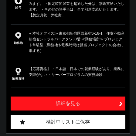
みます。 ・固定時間残業を超過した分は、別途支給いたし
給与
ます。 ・その他の諸手当は、全て別途支給いたします。
【想定月収 弊社実...
≪本社オフィス≫ 東京都新宿区西新宿6-18-1 住友不動産
新宿セントラルパークタワ30階 ≪勤務場所≫ プロジェク
勤務地
ト常駐型（勤務地や勤務時間は担当プロジェクトの会社に
準ずる）
【応募資格】 ・日本語：日本での就業経験があり、業務に
支障がない ・サーバープログラムの実務経験...
応募資格
詳細を見る
検討中リストに保存