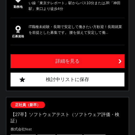
い線「東京テレポート」駅からバス10分またはJR「神田
勤務地
駅」東口より徒歩4分
IT職種未経験・長期で安定して働きたい方歓迎！長期就業
を前提とした募集です。 腰を据えて安定して働...
応募資格
詳細を見る
検討中リストに保存
正社員（新卒）
【27卒】ソフトウェアテスト（ソフトウェア評価・検
証）
株式会社feat