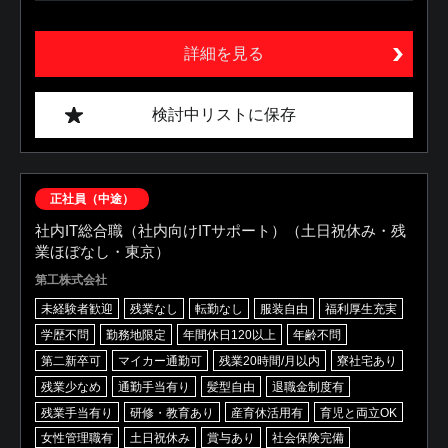
詳細を見る
検討中リストに保存
正社員（中途）
社内IT総合職（社内向けITサポート）（土日祝休み・残
業ほぼなし・東京）
第工株式会社
未経験者歓迎
残業なし
転勤なし
服装自由
福利厚生充実
学歴不問
勤務地限定
年間休日120以上
年齢不問
第二新卒可
マイカー通勤可
残業20時間/月以内
寮社宅あり
残業少なめ
通勤手当有り
髪型自由
退職金制度有
残業手当有り
研修・教育あり
産育休活用有
育児と両立OK
女性管理職有
土日祝休み
賞与あり
社会保険完備