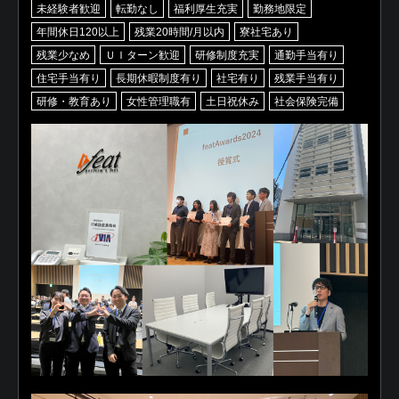
未経験者歓迎
転勤なし
福利厚生充実
勤務地限定
年間休日120以上
残業20時間/月以内
寮社宅あり
残業少なめ
ＵＩターン歓迎
研修制度充実
通勤手当有り
住宅手当有り
長期休暇制度有り
社宅有り
残業手当有り
研修・教育あり
女性管理職有
土日祝休み
社会保険完備