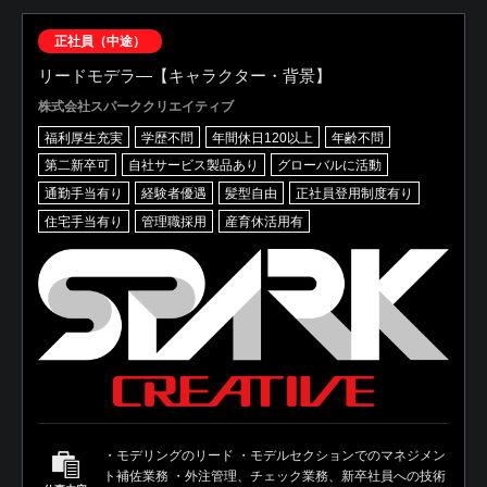
正社員（中途）
リードモデラ―【キャラクター・背景】
株式会社スパーククリエイティブ
福利厚生充実
学歴不問
年間休日120以上
年齢不問
第二新卒可
自社サービス製品あり
グローバルに活動
通勤手当有り
経験者優遇
髪型自由
正社員登用制度有り
住宅手当有り
管理職採用
産育休活用有
・モデリングのリード ・モデルセクションでのマネジメン
ト補佐業務 ・外注管理、チェック業務、新卒社員への技術