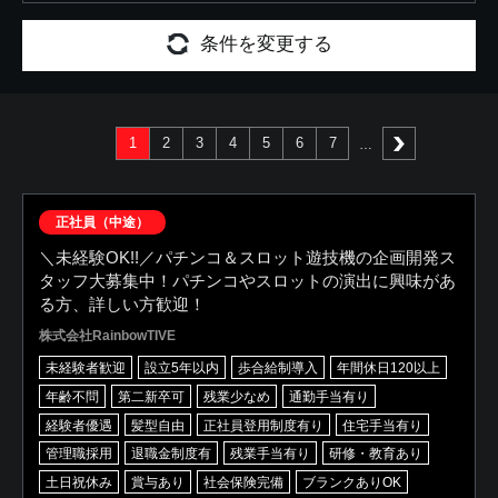
条件を変更する
1
2
3
4
5
6
7
次へ
正社員（中途）
＼未経験OK!!／パチンコ＆スロット遊技機の企画開発ス
タッフ大募集中！パチンコやスロットの演出に興味があ
る方、詳しい方歓迎！
株式会社RainbowTIVE
未経験者歓迎
設立5年以内
歩合給制導入
年間休日120以上
年齢不問
第二新卒可
残業少なめ
通勤手当有り
経験者優遇
髪型自由
正社員登用制度有り
住宅手当有り
管理職採用
退職金制度有
残業手当有り
研修・教育あり
土日祝休み
賞与あり
社会保険完備
ブランクありOK