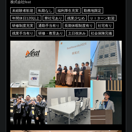
株式会社feat
未経験者歓迎
転勤なし
福利厚生充実
勤務地限定
年間休日120以上
寮社宅あり
残業少なめ
ＵＩターン歓迎
研修制度充実
通勤手当有り
長期休暇制度有り
社宅有り
残業手当有り
研修・教育あり
土日祝休み
社会保険完備