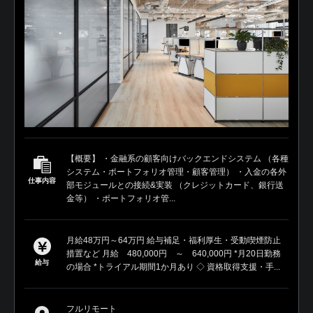
【概要】 ・金融系の顧客向けバックエンドシステム （各種
システム・ポートフォリオ管理・顧客管理） ・入金の各外
仕事内容
部モジュールとの接続&実装 （クレジットカード、銀行送
金等） ・ポートフォリオ管...
月給48万円～64万円 給与補足・福利厚生・受動喫煙防止
措置など 月給 480,000円 ～ 640,000円 *月20日勤務
給与
の場合 *トライアル期間1か月あり ◇ 資格取得支援・手...
フルリモート