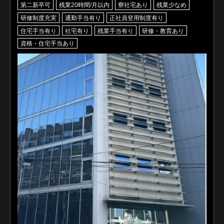
第二新卒可
残業20時間/月以内
寮社宅あり
残業少なめ
研修制度充実
通勤手当有り
正社員登用制度有り
住宅手当有り
社宅有り
残業手当有り
研修・教育あり
資格・住宅手当あり