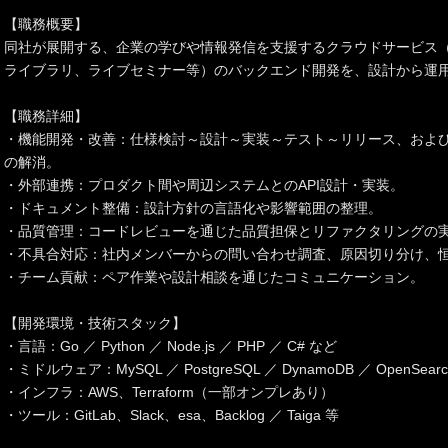
【職務概要】
同社が展開する、企業の学びや情報発信を支援するクラウドサービス
ライブラリ、ライブセミナー等）のバックエンド開発を、設計から運
【職務詳細】
・機能開発・改善：仕様検討～設計～実装～テスト～リリース、およ
の解消。
・外部連携：プロダクト間や周辺システムとのAPI設計・実装。
・ドキュメント整備：設計方針の言語化や影響範囲の整理。
・品質管理：コードレビューを通じた品質担保とリファクタリングの
・不具合対応：社内メンバーからの問い合わせ調査、原因切り分け、
・チーム貢献：ペア作業や設計相談を通じたコミュニケーション。
【開発環境・技術スタック】
・言語：Go ／ Python ／ Node.js ／ PHP ／ C# など
・ミドルウェア：MySQL ／ PostgreSQL ／ DynamoDB ／ OpenSear
・インフラ：AWS、Terraform（一部オンプレあり）
・ツール：GitLab、Slack、esa、Backlog ／ Taiga 等