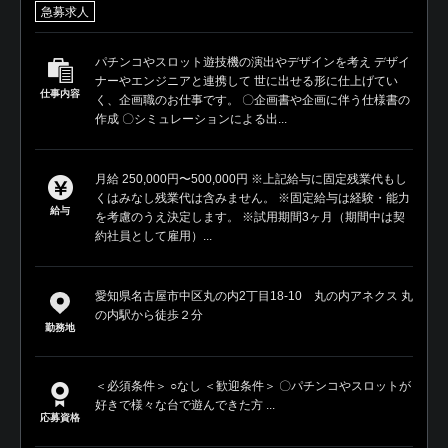
急募求人
パチンコやスロット遊技機の演出やデザインを考え デザイ
ナーやエンジニアと連携して 世に出せる形に仕上げてい
仕事内容
く、企画職のお仕事です。 〇企画書や企画に伴う仕様書の
作成 〇シミュレーションによる出...
月給 250,000円〜500,000円 ※上記給与に固定残業代もし
くはみなし残業代は含みません。 ※固定給与は経験・能力
給与
を考慮のうえ決定します。 ※試用期間3ヶ月（期間中は契
約社員として雇用）...
愛知県名古屋市中区丸の内2丁目18-10 丸の内アネクス 丸
の内駅から徒歩２分
勤務地
＜必須条件＞ ○なし ＜歓迎条件＞ 〇パチンコやスロットが
好きで様々な台で遊んできた方 ...
応募資格