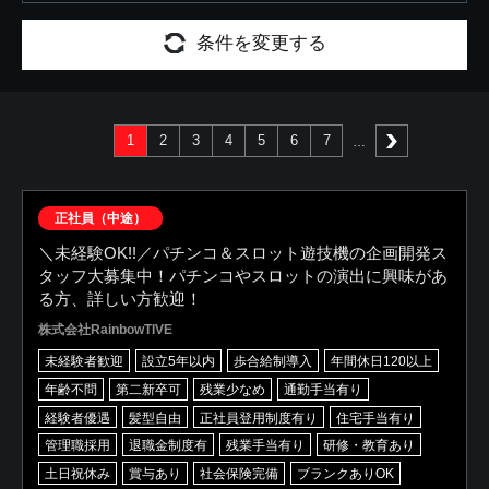
条件を変更する
1
2
3
4
5
6
7
次へ
正社員（中途）
＼未経験OK!!／パチンコ＆スロット遊技機の企画開発ス
タッフ大募集中！パチンコやスロットの演出に興味があ
る方、詳しい方歓迎！
株式会社RainbowTIVE
未経験者歓迎
設立5年以内
歩合給制導入
年間休日120以上
年齢不問
第二新卒可
残業少なめ
通勤手当有り
経験者優遇
髪型自由
正社員登用制度有り
住宅手当有り
管理職採用
退職金制度有
残業手当有り
研修・教育あり
土日祝休み
賞与あり
社会保険完備
ブランクありOK