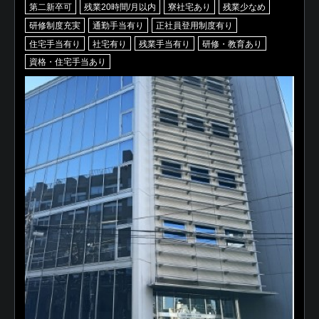
第二新卒可
残業20時間/月以内
寮社宅あり
残業少なめ
研修制度充実
通勤手当有り
正社員登用制度有り
住宅手当有り
社宅有り
残業手当有り
研修・教育あり
資格・住宅手当あり