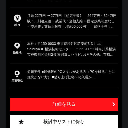
月給 22万円 〜 27万円 【想定年収】 264万円～324万円
以下、別途支給 ・残業代：全額支給 ※固定残業制度なし
給与
・交通費：支給上限有（月額50,000円） ・資格手当：...
本社：〒150-0033 東京都渋谷区猿楽町3-3 Imas
Shibuya3F 横浜技術センター：〒221-0052 神奈川県横浜
勤務地
市神奈川区栄町2-9 東部ヨコハマビル2F その他、首都...
必須要件 ■最低限のPCスキルがある方（PCを触ることに
抵抗がない方） ■借り上げ社宅への入居が...
応募資格
詳細を見る
検討中リストに保存