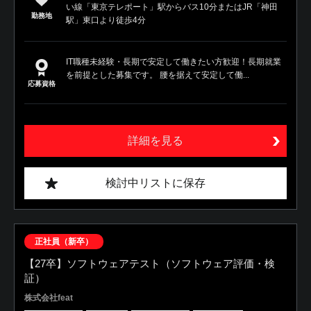
い線「東京テレポート」駅からバス10分またはJR「神田
勤務地
駅」東口より徒歩4分
IT職種未経験・長期で安定して働きたい方歓迎！長期就業
を前提とした募集です。 腰を据えて安定して働...
応募資格
詳細を見る
検討中リストに保存
正社員（新卒）
【27卒】ソフトウェアテスト（ソフトウェア評価・検
証）
株式会社feat