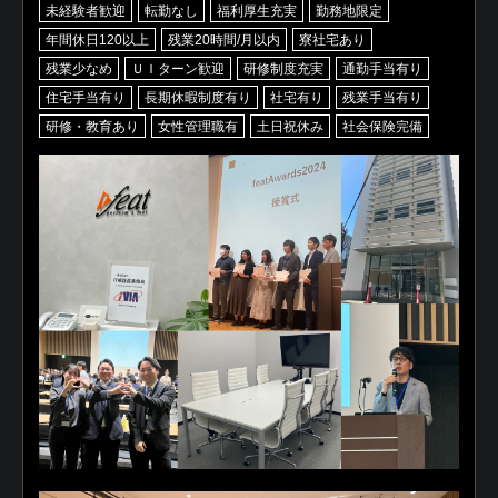
未経験者歓迎
転勤なし
福利厚生充実
勤務地限定
年間休日120以上
残業20時間/月以内
寮社宅あり
残業少なめ
ＵＩターン歓迎
研修制度充実
通勤手当有り
住宅手当有り
長期休暇制度有り
社宅有り
残業手当有り
研修・教育あり
女性管理職有
土日祝休み
社会保険完備