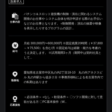
急募求人
パチンコ＆スロット遊技機の制御・演出に関わるシステム
開発のお仕事や システム自体を特許申請する際のお手伝い
仕事内容
などのお仕事となります。 ○制御開発：演出の抽選や映像
を表示したりするプログラムの設計...
月給 300,000円〜600,000円 ※固定残業20時間（￥37,800
～￥75,500）を含む/月 ※固定給与は経験・能力を考慮の
給与
うえ決定します。 ※試用期間3ヶ月（期間中は契約社員と
して...
愛知県名古屋市中区丸の内2丁目18-10 丸の内アネクスビ
ル 丸の内駅から徒歩２分 ※事務所移転による名古屋市内で
勤務地
の転勤はあります
＜必須条件＞ ○なし ＜歓迎条件＞ 〇ソフト開発に対して意
欲がある方 〇PC基本操作（W...
応募資格