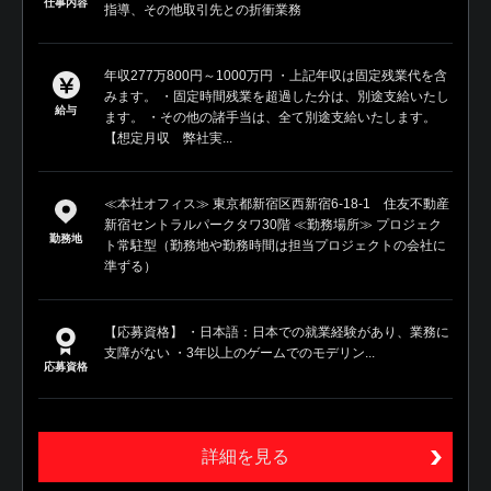
仕事内容
指導、その他取引先との折衝業務
年収277万800円～1000万円 ・上記年収は固定残業代を含
みます。 ・固定時間残業を超過した分は、別途支給いたし
給与
ます。 ・その他の諸手当は、全て別途支給いたします。
【想定月収 弊社実...
≪本社オフィス≫ 東京都新宿区西新宿6-18-1 住友不動産
新宿セントラルパークタワ30階 ≪勤務場所≫ プロジェク
勤務地
ト常駐型（勤務地や勤務時間は担当プロジェクトの会社に
準ずる）
【応募資格】 ・日本語：日本での就業経験があり、業務に
支障がない ・3年以上のゲームでのモデリン...
応募資格
詳細を見る