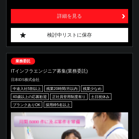
詳細を見る
検討中リストに保存
業務委託
ITインフラエンジニア募集(業務委託)
日本IDS株式会社
中途入社5割以上
残業20時間/月以内
残業少なめ
40歳以上の応募歓迎
正社員登用制度有り
土日祝休み
ブランクありOK
採用枠5名以上