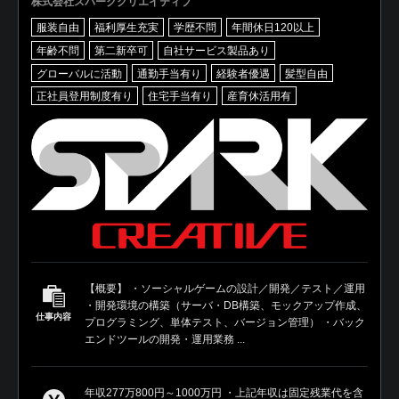
株式会社スパーククリエイティブ
服装自由
福利厚生充実
学歴不問
年間休日120以上
年齢不問
第二新卒可
自社サービス製品あり
グローバルに活動
通勤手当有り
経験者優遇
髪型自由
正社員登用制度有り
住宅手当有り
産育休活用有
【概要】 ・ソーシャルゲームの設計／開発／テスト／運用
・開発環境の構築（サーバ・DB構築、モックアップ作成、
仕事内容
プログラミング、単体テスト、バージョン管理） ・バック
エンドツールの開発・運用業務 ...
年収277万800円～1000万円 ・上記年収は固定残業代を含