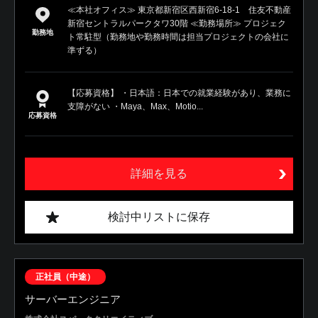
≪本社オフィス≫ 東京都新宿区西新宿6-18-1 住友不動産
新宿セントラルパークタワ30階 ≪勤務場所≫ プロジェク
勤務地
ト常駐型（勤務地や勤務時間は担当プロジェクトの会社に
準ずる）
【応募資格】 ・日本語：日本での就業経験があり、業務に
支障がない ・Maya、Max、Motio...
応募資格
詳細を見る
検討中リストに保存
正社員（中途）
サーバーエンジニア