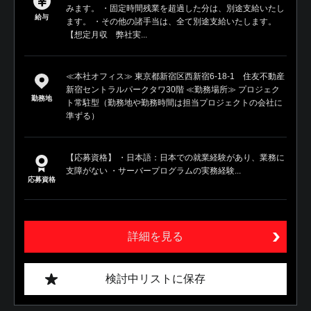
みます。 ・固定時間残業を超過した分は、別途支給いたし
給与
ます。 ・その他の諸手当は、全て別途支給いたします。
【想定月収 弊社実...
≪本社オフィス≫ 東京都新宿区西新宿6-18-1 住友不動産
新宿セントラルパークタワ30階 ≪勤務場所≫ プロジェク
勤務地
ト常駐型（勤務地や勤務時間は担当プロジェクトの会社に
準ずる）
【応募資格】 ・日本語：日本での就業経験があり、業務に
支障がない ・サーバープログラムの実務経験...
応募資格
詳細を見る
検討中リストに保存