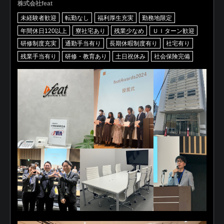
株式会社feat
未経験者歓迎
転勤なし
福利厚生充実
勤務地限定
年間休日120以上
寮社宅あり
残業少なめ
ＵＩターン歓迎
研修制度充実
通勤手当有り
長期休暇制度有り
社宅有り
残業手当有り
研修・教育あり
土日祝休み
社会保険完備