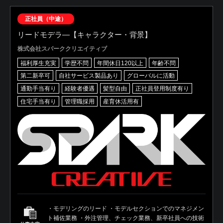
正社員（中途）
リードモデラ―【キャラクター・背景】
株式会社スパーククリエイティブ
福利厚生充実
学歴不問
年間休日120以上
年齢不問
第二新卒可
自社サービス製品あり
グローバルに活動
通勤手当有り
経験者優遇
髪型自由
正社員登用制度有り
住宅手当有り
管理職採用
産育休活用有
・モデリングのリード ・モデルセクションでのマネジメン
ト補佐業務 ・外注管理、チェック業務、新卒社員への技術