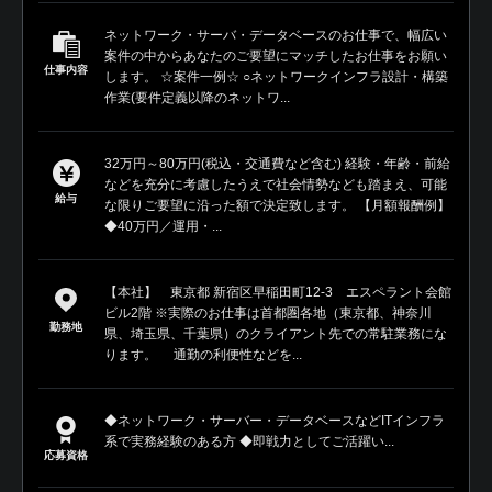
ネットワーク・サーバ・データベースのお仕事で、幅広い
案件の中からあなたのご要望にマッチしたお仕事をお願い
仕事内容
します。 ☆案件一例☆ ○ネットワークインフラ設計・構築
作業(要件定義以降のネットワ...
32万円～80万円(税込・交通費など含む) 経験・年齢・前給
などを充分に考慮したうえで社会情勢なども踏まえ、可能
給与
な限りご要望に沿った額で決定致します。 【月額報酬例】
◆40万円／運用・...
【本社】 東京都 新宿区早稲田町12-3 エスペラント会館
ビル2階 ※実際のお仕事は首都圏各地（東京都、神奈川
勤務地
県、埼玉県、千葉県）のクライアント先での常駐業務にな
ります。 通勤の利便性などを...
◆ネットワーク・サーバー・データベースなどITインフラ
系で実務経験のある方 ◆即戦力としてご活躍い...
応募資格