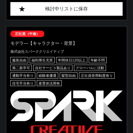
検討中リストに保存
正社員（中途）
モデラ―【キャラクター・背景】
株式会社スパーククリエイティブ
服装自由
福利厚生充実
年間休日120以上
年齢不問
第二新卒可
自社サービス製品あり
グローバルに活動
通勤手当有り
経験者優遇
髪型自由
正社員登用制度有り
住宅手当有り
産育休活用有