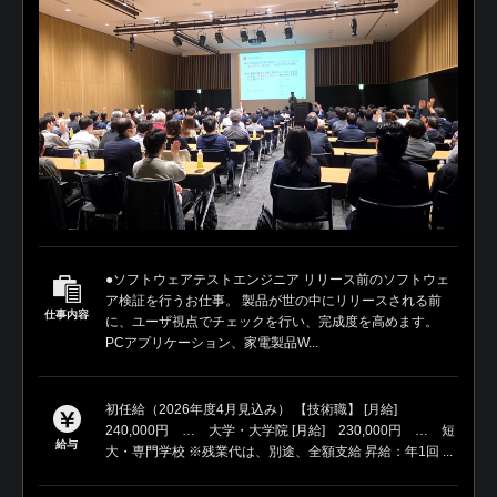
●ソフトウェアテストエンジニア リリース前のソフトウェ
ア検証を行うお仕事。 製品が世の中にリリースされる前
仕事内容
に、ユーザ視点でチェックを行い、完成度を高めます。
PCアプリケーション、家電製品W...
初任給（2026年度4月見込み） 【技術職】 [月給]
240,000円 … 大学・大学院 [月給] 230,000円 … 短
給与
大・専門学校 ※残業代は、別途、全額支給 昇給：年1回 ...