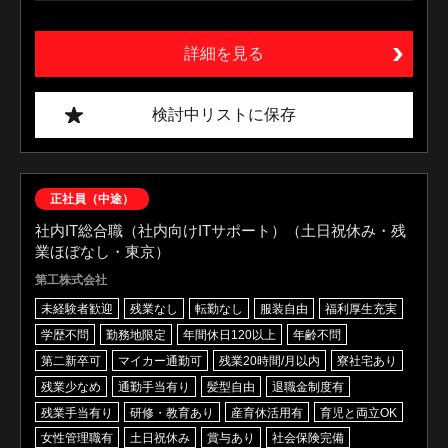
詳細を見る
検討中リストに保存
正社員（中途）
社内IT総合職（社内向けITサポート）（土日祝休み・残
業ほぼなし・東京）
第工株式会社
未経験者歓迎
残業なし
転勤なし
服装自由
福利厚生充実
学歴不問
勤務地限定
年間休日120以上
年齢不問
第二新卒可
マイカー通勤可
残業20時間/月以内
寮社宅あり
残業少なめ
通勤手当有り
髪型自由
退職金制度有
残業手当有り
研修・教育あり
産育休活用有
育児と両立OK
女性管理職有
土日祝休み
賞与あり
社会保険完備