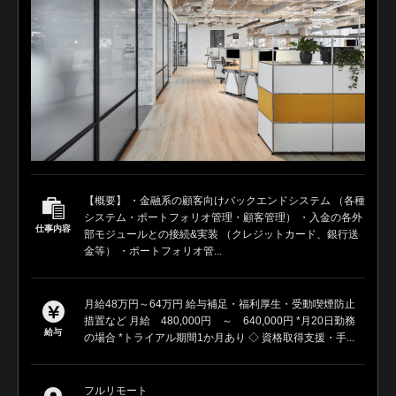
【概要】 ・金融系の顧客向けバックエンドシステム （各種
システム・ポートフォリオ管理・顧客管理） ・入金の各外
仕事内容
部モジュールとの接続&実装 （クレジットカード、銀行送
金等） ・ポートフォリオ管...
月給48万円～64万円 給与補足・福利厚生・受動喫煙防止
措置など 月給 480,000円 ～ 640,000円 *月20日勤務
給与
の場合 *トライアル期間1か月あり ◇ 資格取得支援・手...
フルリモート