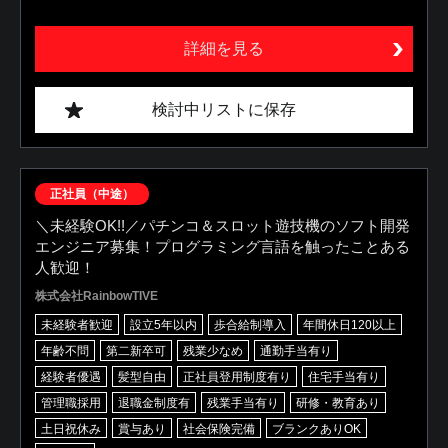
詳細を見る
検討中リストに保存
正社員（中途）
＼未経験OK!!／パチンコ＆スロット遊技機のソフト開発
エンジニア募集！プログラミング言語を触ったことある
人歓迎！
株式会社RainbowTIVE
未経験者歓迎
設立5年以内
歩合給制導入
年間休日120以上
年齢不問
第二新卒可
残業少なめ
通勤手当有り
経験者優遇
髪型自由
正社員登用制度有り
住宅手当有り
管理職採用
退職金制度有
残業手当有り
研修・教育あり
土日祝休み
賞与あり
社会保険完備
ブランクありOK