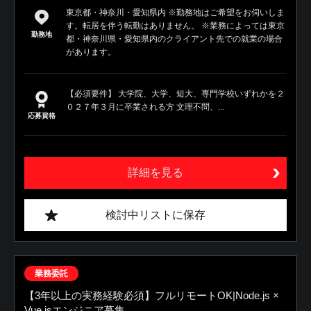
東京都・神奈川・愛知県内 ※勤務地はご希望をお伺いしま
す。転居を伴う転勤はありません。 ※業務によっては東京
勤務地
都・神奈川県・愛知県内のクライアント先での就業の場合
があります。
【必須要件】 大学院、大学、短大、専門学校いずれかを２
０２７年３月に卒業される方 文理不問、...
応募資格
詳細を見る
検討中リストに保存
業務委託
【3年以上の実務経験必須】フルリモートOK|Node.js ×
Vue.jsエンジニア募集