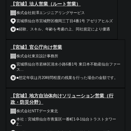
【宮城】法人営業（ルート営業）
株式会社前澤エンジニアリングサービス
宮城県仙台市宮城野区榴岡三丁目4番1号 アゼリアヒルズ
■経験、スキル、年齢を考慮の上、同社規定により優遇
【宮城】官公庁向け営業
株式会社東京設計事務所
宮城県仙台市若林区清水小路6番1号 東日本不動産仙台ファー
ス...
■想定年収は月20時問程度の残業を行った場合の金額です。
【宮城】地方自治体向けソリューション営業（行
政・防災分野）
株式会社NTTデータ東北
本社：宮城県仙台市青葉区一番町1-9-1仙台トラストタワー
2...