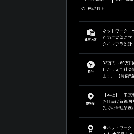
採用枠5名以上
ネットワーク・
たのご要望にマ
仕事内容
クインフラ設計・
32万円～80万
したうえで社会
給与
ます。 【月額報酬
【本社】 東京都
お仕事は首都圏
勤務地
先での常駐業務に
◆ネットワーク
る方 ◆即戦力とし