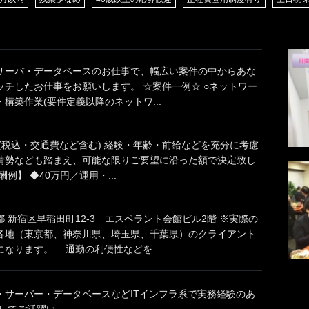
サーバ・データベースのお仕事で、幅広い案件の中からあな
ッチしたお仕事をお願いします。 ☆案件一例☆ ○ネットワー
構築作業(要件定義以降のネットワ...
円(税込・交通費など含む) 経験・年齢・前給などを充分に考慮
情勢なども踏まえ、可能な限りご要望に沿った額で決定致し
例】 ◆40万円／運用・...
 新宿区早稲田町12-3 エスペラント会館ビル2階 ※実際の
各地（東京都、神奈川県、埼玉県、千葉県）のクライアント
なります。 通勤の利便性などを...
・サーバー・データベースなどITインフラ系で実務経験のあ
てご活躍い...