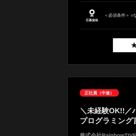
＜必須条件＞ ○
応募資格
正社員（中途）
＼未経験OK!
プログラミング
株式会社RainbowTIV