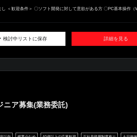
なし ＜歓迎条件＞ 〇ソフト開発に対して意欲がある方 〇PC基本操作（W.
検討中リストに保存
詳細を見る
ジニア募集(業務委託)
/月以内
残業少なめ
40歳以上の応募歓迎
正社員登用制度有り
土日祝