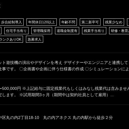
E
歩合給制導入
年間休日120以上
年齢不問
第二新卒可
残業少なめ
住宅手当有り
管理職採用
退職金制度有
残業手当有り
研修・教育
ランクありOK
急募求人
ット遊技機の演出やデザインを考え デザイナーやエンジニアと連携して
事です。 〇企画書や企画に伴う仕様書の作成 〇シミュレーションによる
00円〜500,000円 ※上記給与に固定残業代もしくはみなし残業代は含みま
します。 ※試用期間3ヶ月（期間中は契約社員として雇用）...
区丸の内2丁目18-10 丸の内アネクス 丸の内駅から徒歩２分