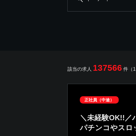
137566
該当の求人
件（1
正社員（中途）
＼未経験OK!!
パチンコやスロ