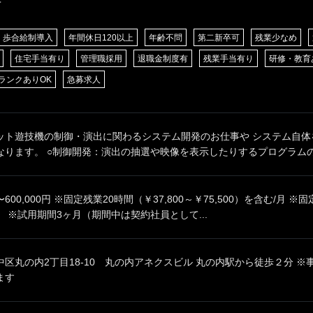
歩合給制導入
年間休日120以上
年齢不問
第二新卒可
残業少なめ
住宅手当有り
管理職採用
退職金制度有
残業手当有り
研修・教育
ランクありOK
急募求人
ット遊技機の制御・演出に関わるシステム開発のお仕事や システム自体
ります。 ○制御開発：演出の抽選や映像を表示したりするプログラムの設
0円〜600,000円 ※固定残業20時間（￥37,800～￥75,500）を含む/
 ※試用期間3ヶ月（期間中は契約社員として...
区丸の内2丁目18-10 丸の内アネクスビル 丸の内駅から徒歩２分 
ます