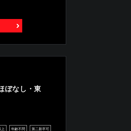
業ほぼなし・東
以上
年齢不問
第二新卒可