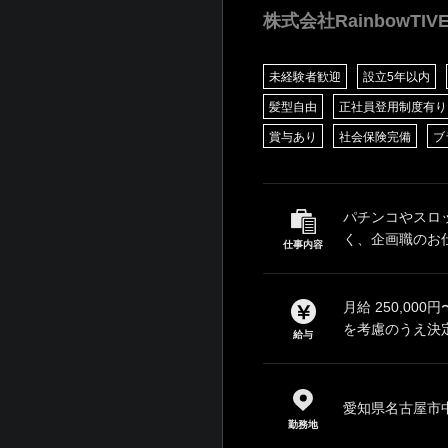
株式会社RainbowTIV
未経験者歓迎
設立5年以内
髪型自由
正社員登用制度有り
賞与あり
社会保険完備
ブ
パチンコやスロ
く、企画職のお仕
仕事内容
月給 250,0
を考慮のうえ決定
給与
愛知県名古屋市中
勤務地