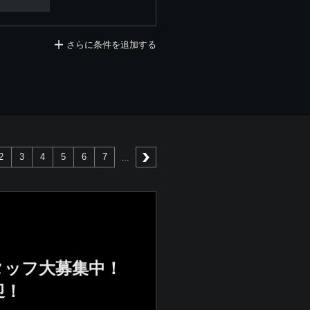
さらに条件を追加する
2
3
4
5
6
7
次へ
タッフ大募集中！
迎！