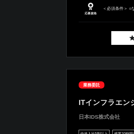
＜必須条件＞ ○
応募資格
業務委託
ITインフラエン
日本IDS株式会社
中途入社5割以上
残業20時間