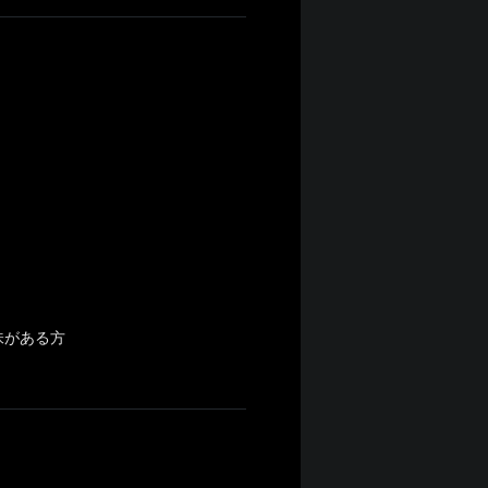
）
味がある方