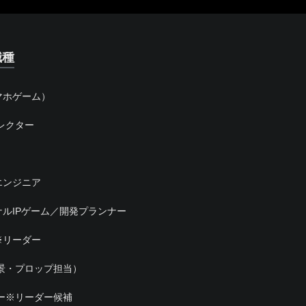
職種
マホゲーム）
レクター
エンジニア
ルIPゲーム／開発プランナー
※リーダー
景・プロップ担当）
ー※リーダー候補