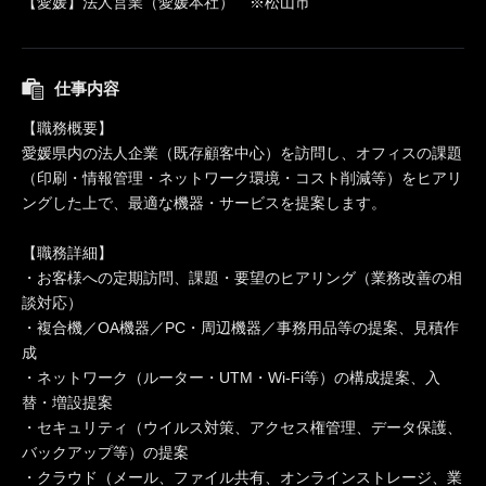
【愛媛】法人営業（愛媛本社） ※松山市
仕事内容
【職務概要】
愛媛県内の法人企業（既存顧客中心）を訪問し、オフィスの課題
（印刷・情報管理・ネットワーク環境・コスト削減等）をヒアリ
ングした上で、最適な機器・サービスを提案します。
【職務詳細】
・お客様への定期訪問、課題・要望のヒアリング（業務改善の相
談対応）
・複合機／OA機器／PC・周辺機器／事務用品等の提案、見積作
成
・ネットワーク（ルーター・UTM・Wi-Fi等）の構成提案、入
替・増設提案
・セキュリティ（ウイルス対策、アクセス権管理、データ保護、
バックアップ等）の提案
・クラウド（メール、ファイル共有、オンラインストレージ、業