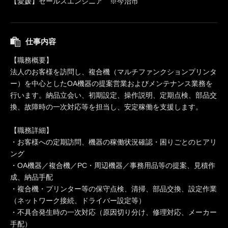
【愛媛】セールスエンジニア ※今治市
仕事内容
【職務概要】
法人のお客様を訪問し、複合機（マルチファンクションプリンタ
ー）を中心としたOA機器の提案営業およびメンテナンス業務を
行います。納品立会い、初期設定、操作説明、定期点検、部品交
換、故障時の一次対応等を担当し、安定稼働を支援します。
【職務詳細】
・お客様への定期訪問、機器の稼働状況確認・困りごとのヒアリ
ング
・OA機器／複合機／PC・周辺機器／事務用品等の提案、見積作
成、納品手配
・複合機・プリンター等の保守点検、清掃、部品交換、設定作業
（ネットワーク接続、ドライバー設定等）
・不具合発生時の一次対応（原因切り分け、修理対応、メーカー
手配）