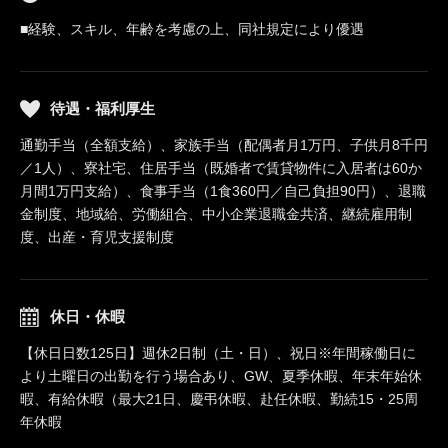
■経験、スキル、年齢を考慮の上、同社規定により優遇
待遇・福利厚生
通勤手当（全額支給）、家族手当（配偶者月1万円、子供月8千円
／1人）、寮社宅、住居手当（既婚者で賃貸物件に入居者は60か
月間1万円支給）、食事手当（1食360円／自己負担90円）、退職
金制度、地域給、労働組合、中小企業退職金共済、継続雇用制
度、出産・育児支援制度
休日・休暇
【休日日数125日】週休2日制（土・日）、祝日※年間稼働日に
より土曜日の出勤を行う場合あり、GW、夏季休暇、年末年始休
暇、有給休暇（最大21日、慶弔休暇、赴任休暇、勤続15・25周
年休暇