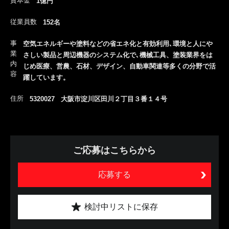
資本金
1億円
従業員数
152名
事
空気エネルギーや塗料などの省エネ化と有効利用､環境と人にや
業
さしい製品と周辺機器のシステム化で､機械工具、塗装業界をは
内
じめ医療、営農、石材、デザイン、自動車関連等多くの分野で活
容
躍しています。
住所
5320027 大阪市淀川区田川２丁目３番１４号
ご応募はこちらから
応募する
検討中リストに保存