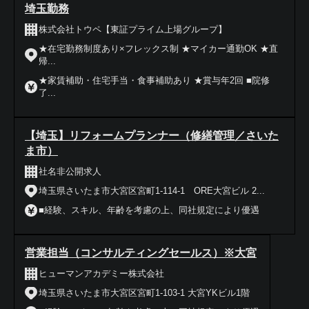
埼玉勤務
株式会社トウペ【東証プライム上場グループ】
★在宅勤務制度あり×フレックス制 ★マイカー通勤OK ★直
帰...
★家賃補助・住宅手当・食事補助あり ★賞与年2回 ■院修
了...
【埼玉】リフォームプランナー（修繕管理／さいた
ま市）
社名非公開求人
埼玉県さいたま市大宮区宮町1-114-1 ORE大宮ビル 2...
■経験、スキル、年齢を考慮の上、同社規定により優遇
営業担当（コンサルティングセールス）※大宮
ヒューマンアカデミー株式会社
埼玉県さいたま市大宮区宮町1-103-1 大宮YKビル1階