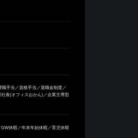
／管理職手当／資格手当／退職金制度／
社食(オフィスおかん)／企業主導型
日)／GW休暇／年末年始休暇／育児休暇