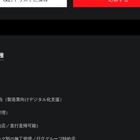
種
当（製造業向けデジタル化支援）
管理）
約店／直行直帰可能）
ング部の施工管理／日立グループ特約店