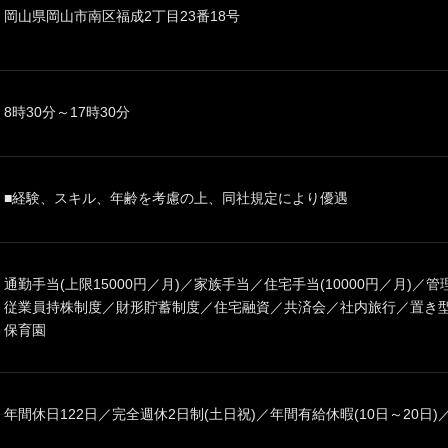
岡山県岡山市南区福成2丁目23番18号
8時30分～17時30分
■経験、スキル、年齢を考慮の上、同社規定により優遇
通勤手当(上限15000円／月)／家族手当／住宅手当(10000円／月)
従業員持株制度／財形貯蓄制度／住宅融資／共済会／社内旅行／置き型
保育園
年間休日122日／完全週休2日制(土日祝)／年間有給休暇(10日～20