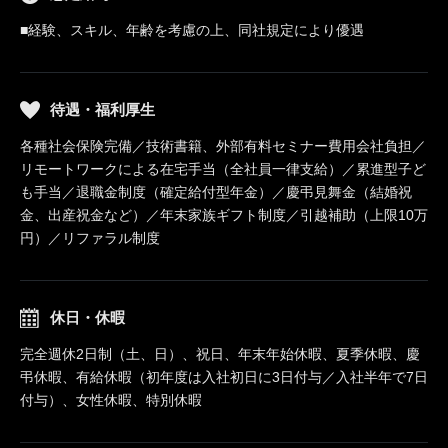
■経験、スキル、年齢を考慮の上、同社規定により優遇
待遇・福利厚生
各種社会保険完備／技術書籍、外部有料セミナー費用会社負担／
リモートワークによる在宅手当（全社員一律支給）／累進型子ど
も手当／退職金制度（確定給付型年金）／慶弔見舞金（結婚祝
金、出産祝金など）／年末家族ギフト制度／引越補助（上限10万
円）／リファラル制度
休日・休暇
完全週休2日制（土、日）、祝日、年末年始休暇、夏季休暇、慶
弔休暇、有給休暇（初年度は入社初日に3日付与／入社半年で7日
付与）、女性休暇、特別休暇