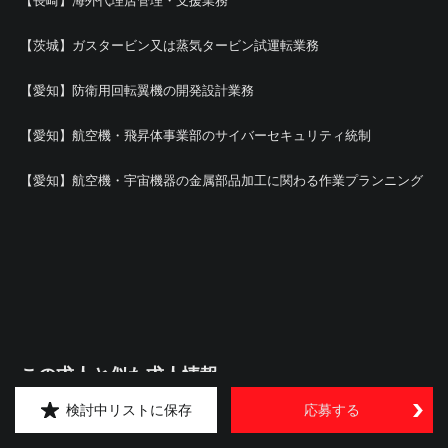
【長崎】海外代理店管理・支援業務
【茨城】ガスタービン又は蒸気タービン試運転業務
【愛知】防衛用回転翼機の開発設計業務
【愛知】航空機・飛昇体事業部のサイバーセキュリティ統制
【愛知】航空機・宇宙機器の金属部品加工に関わる作業プランニング
この求人と似た求人情報
検討中リストに保存
応募する
【広島】技術職（品質管理系ポジションサーチ）