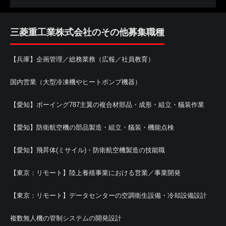
三菱重工業株式会社のその他募集職種
【兵庫】企画管理／総務業務（広報／社員教育）
国内営業（大型冷凍機やヒートポンプ機器）
【愛知】ボーイング787主翼の複合材部品・成形・組立・艤装作業
【愛知】防衛航空機の部品製造・組立・艤装・機能点検
【愛知】飛昇体(ミサイル)・防衛航空機製造の技能職
【東京：リモート】陸上養殖事業における営業／事業開発
【東京：リモート】データセンターの空調衛生設備・冷却設備設計
複数無人機の管制システムの開発設計