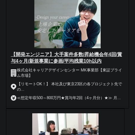
【開発エンジニア】大手案件多数/昇給機会年4回/賞
与4ヶ月/新規事業に参画/平均残業10h以内
株式会社キャリアデザインセンター MK事業部【東証プライ
ム市場】
【リモートOK！】 本社及び東京23区の各プロジェクト先で
の...
≪想定年収500～800万円★賞与年2回（4ヶ月分）★≫ 月...