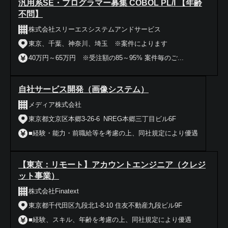
汎用系SE・プログラマー募集 COBOL PL/I 【年齢
不問】
株式会社スリーエスシステムアンドサービス
東京、千葉、神奈川、埼玉 ※案件によります
40万円～65万円 ※受注額の85～95% 案件毎のご...
自社サービス開発（画像システム）
メディア株式会社
東京都文京区本郷3-26-6 NREG本郷三丁目ビル6F
■経験・能力・前職給等を考慮の上、同社規定により優遇
【東京：リモート】アカウントエンジニア（クレジ
ット事業）
株式会社Finatext
東京都千代田区九段北1-8-10 住友不動産九段ビル9F
■経験、スキル、年齢を考慮の上、同社規定により優遇