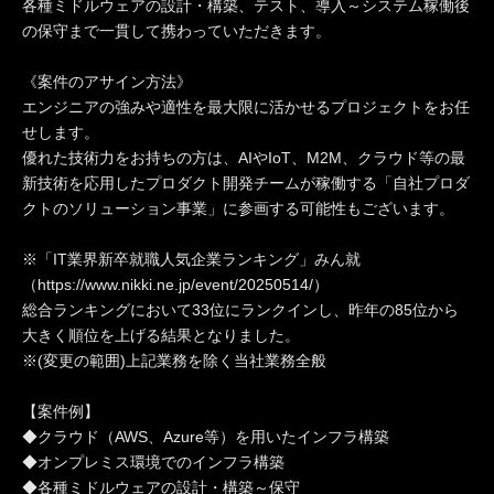
各種ミドルウェアの設計・構築、テスト、導入～システム稼働後
の保守まで一貫して携わっていただきます。
《案件のアサイン方法》
エンジニアの強みや適性を最大限に活かせるプロジェクトをお任
せします。
優れた技術力をお持ちの方は、AIやIoT、M2M、クラウド等の最
新技術を応用したプロダクト開発チームが稼働する「自社プロダ
クトのソリューション事業」に参画する可能性もございます。
※「IT業界新卒就職人気企業ランキング」みん就
（
https://www.nikki.ne.jp/event/20250514/
）
総合ランキングにおいて33位にランクインし、昨年の85位から
大きく順位を上げる結果となりました。
※(変更の範囲)上記業務を除く当社業務全般
【案件例】
◆クラウド（AWS、Azure等）を用いたインフラ構築
◆オンプレミス環境でのインフラ構築
◆各種ミドルウェアの設計・構築～保守