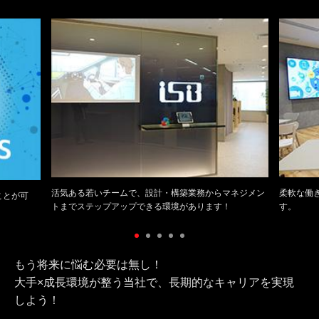
活気ある若いチームで、設計・構築業務からマネジメン
柔軟な働
ことが可
トまでステップアップできる環境があります！
す。
もう将来に悩む必要は無し！
大手×成長環境が整う当社で、長期的なキャリアを実現
しよう！