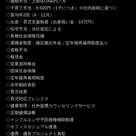
◇通勤手当：上限50,000円／月
◇子育て手当：8,500円（1子につき）※社内規程に基づく
◇賞与年2回（6・12月）
◇出産・育児支援制度（出産祝い金：10万円）
◇住宅手当：当社規定による
◇各種社会保険完備
◇退職金制度：確定拠出年金／定年後再雇用制度あり
◇資格手当
◇報奨金
◇従業員持株会
◇団体生命保険
◇定年後再雇用制度
◇永年勤続表彰
◇育児休業
◇育児対応フレックス
◇健康管理：社外提携カウンセリングサービス
◇定期健康診断
◇インフルエンザ予防接種補助制度
◇オフィスカジュアル推進
◇優秀・優良プロジェクト表彰