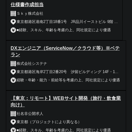
仕様書作成担当
Ｓｋｙ株式会社
東京都港区港南2丁目18番1号 JR品川イーストビル 9階 ...
■経験、スキル、年齢を考慮の上、同社規定により優遇
DXエンジニア（ServiceNow／クラウド等）※ベテ
ラン
株式会社システナ
東京都港区海岸2丁目2番20号 汐留ビルディング 14F・1...
経験・年齢・能力・前給等を考慮の上、同社規定により優遇
【東京：リモート】WEBサイト開発（旅行・飲食業
向け）
社名非公開求人
東京都（プロジェクトにより異なる）
■経験、スキル、年齢を考慮の上、同社規定により優遇