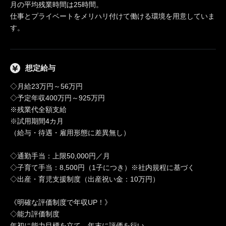
月の平均残業時間は25時間。
仕事とプライベートをメリハリ付けて働ける環境を用意していま
す。
想定給与
◇月給23万円～56万円
◇予定年収400万円～925万円
※残業代全額支給
※試用期間4カ月
（給与・待遇・雇用形態に差異無し）
◇通勤手当：上限50,000円／月
◇子育て手当：8,500円（1子につき）※社内規程に基づく
◇出産・育児支援制度（出産祝い金：10万円）
《明確な評価制度で年収UP！》
◇能力評価制度
年初に能力目標を立て、年末に評価を行い、