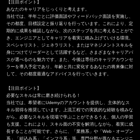
【注目ポイント】
あなたのキャリアをじっくりと考えます。
当社では、半年ごとに評価面談やフィードバック面談を実施し、
その都度、目標設定と振り返りを行っています。これにより、定
期的に成果を確認しながら、次のステップを共に考えることがで
き、エンジニアとしてキャリアを着実に積み上げていける環境。
スペシャリスト、ジェネラリスト、またはマネジメントスキルを
身につけてリーダーとして活躍するなど、さまざまなキャリアパ
スが選べるのも魅力です。また、今後は専任のキャリアカウンセ
ラーを導入予定であり、年齢と共に変化するあなたの将来像に対
して、その都度最適なアドバイスを行っていきます。
【注目ポイント】
必要なスキルは常に磨き続けられる！
当社では、希望者にUdemyのアカウントを提供し、主体的なス
キル習得を推奨しています。上流工程での実践的な経験を積みな
がら、必要なスキルを現場で学ぶことができるうえ、個人の学習
も支援。これにより、スキル面の不安を解消しながら、着実に成
長することが可能です。さらに、「業務系」や「Web・オープン
系」「組込み系」「インフラ系」等、専門分野が異なるエンジニ