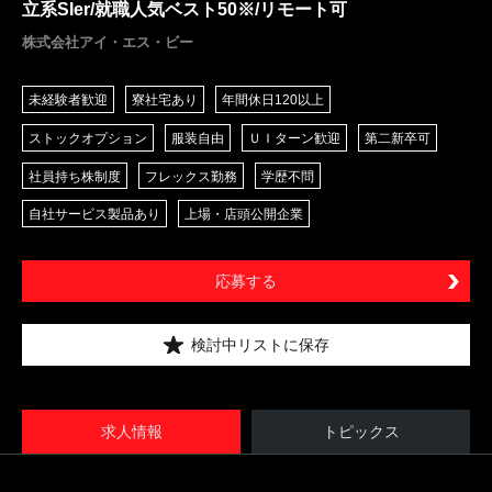
立系SIer/就職人気ベスト50※/リモート可
株式会社アイ・エス・ビー
未経験者歓迎
寮社宅あり
年間休日120以上
ストックオプション
服装自由
ＵＩターン歓迎
第二新卒可
社員持ち株制度
フレックス勤務
学歴不問
自社サービス製品あり
上場・店頭公開企業
応募する
検討中リストに保存
求人情報
トピックス