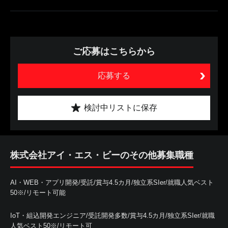
ご応募はこちらから
応募する
検討中リストに保存
株式会社アイ・エス・ビーのその他募集職種
AI・WEB・アプリ開発/受託/賞与4.5カ月/独立系SIer/就職人気ベスト
50※/リモート可能
IoT・組込開発エンジニア/受託開発多数/賞与4.5カ月/独立系SIer/就職
人気ベスト50※/リモート可