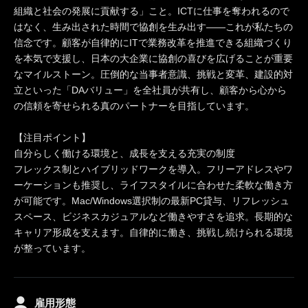
組織と社会の発展に貢献する」こと。ICTに仕事を奪われるので
はなく、生み出された時間で協創を生み出す――これが私たちの
信念です。顧客が自律的にITで業務改革を推進できる組織づくり
を本気で支援し、日本の大企業に協創の喜びを広げることが重要
なマイルストーン。圧倒的な当事者意識、挑戦と変革、建設的対
立といった「DAバリュー」を全社員が共有し、顧客から心から
の信頼を寄せられる真のパートナーを目指しています。
【注目ポイント】
自分らしく働ける環境と、成長を支える充実の制度
フレックス制とハイブリッドワークを導入。フリーアドレスやワ
ーケーションも推奨し、ライフスタイルに合わせた柔軟な働き方
が可能です。Mac/Windows選択制の最新PC貸与、リフレッシュ
スペース、ビジネスカジュアルなど働きやすさを追求。長期的な
キャリア形成を支えます。自律的に働き、挑戦し続けられる環境
が整っています。
雇用形態