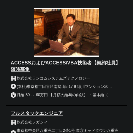
ACCESSおよびACCESS/VBA技術者【契約社員】
随時募集
株式会社ランコムシステムズテクノロジー
(本社)東京都世田谷区南烏山5-17-9 緑川マンション30...
月給 30 ～ 60万円 【月額の給与の内訳】 ・基本給（...
フルスタックエンジニア
株式会社レガシィ
東京都中央区八重洲二丁目2番1号 東京ミッドタウン八重洲