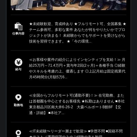
★未経験歓迎、育成枠あり ★フルリモート可、全国募集 ★
チーム参画可、多彩な案件 あなたが何をやりたいかでプロ
仕事内容
ジェクトが決まる！ 未経験からでもサポートを受けながら
技術を習得できます。 ★「今の環境...
≪お客様や案件の紹介によりインセンティブを支給！≫ 月
給25万円～71.4万円＋賞与年2回(2ヶ月)＋各種手当 ◎経験
給与
やスキルを考慮の上、優遇します ◎上記月給は固定残業代
月45時間分(月額5万6...
≪全国からフルリモート可(通勤不要)！≫ 在宅勤務、また
は首都圏を中心とするお客様先 ★転勤はありません ■本社
勤務地
東京都品川区南大井6-26-2 大森ベルポートB館8F 【交
通・詳細】 ■本社ア...
≪IT未経験〜リーダー層まで歓迎≫ ■学歴不問 ■国籍不問