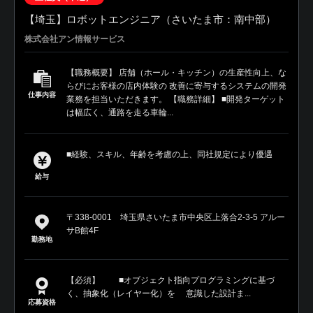
【埼玉】ロボットエンジニア（さいたま市：南中部）
株式会社アン情報サービス
【職務概要】 店舗（ホール・キッチン）の生産性向上、な
らびにお客様の店内体験の 改善に寄与するシステムの開発
仕事内容
業務を担当いただきます。 【職務詳細】 ■開発ターゲット
は幅広く、通路を走る車輪...
■経験、スキル、年齢を考慮の上、同社規定により優遇
給与
〒338-0001 埼玉県さいたま市中央区上落合2-3-5 アルー
サB館4F
勤務地
【必須】 ■オブジェクト指向プログラミングに基づ
く、抽象化（レイヤー化）を 意識した設計ま...
応募資格