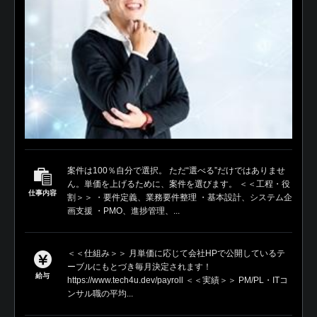
案件は100％自分で選択。 ただ“選べる”だけではありませ
ん。単価を上げるために、案件を選びます。 ＜＜工程・役
仕事内容
割＞＞ ・要件定義、業務要件整理 ・基本設計、システム企
画支援 ・PMO、進捗管理、...
＜＜仕組み＞＞ 月単価に応じて会社HPで公開しているテ
ーブルにもとづき毎月決定されます！
給与
https://www.tech4u.dev/payroll ＜＜実績＞＞ PM/PL・ITコ
ンサル職の平均...