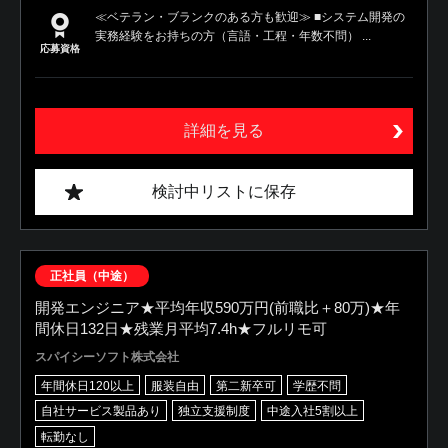
≪ベテラン・ブランクのある方も歓迎≫ ■システム開発の
実務経験をお持ちの方（言語・工程・年数不問） ...
応募資格
詳細を見る
検討中リストに保存
正社員（中途）
開発エンジニア★平均年収590万円(前職比＋80万)★年
間休日132日★残業月平均7.4h★フルリモ可
スパイシーソフト株式会社
年間休日120以上
服装自由
第二新卒可
学歴不問
自社サービス製品あり
独立支援制度
中途入社5割以上
転勤なし