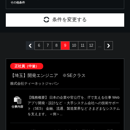
その他条件
条件を変更する
6
7
8
9
10
11
12
前へ
次へ
正社員（中途）
【埼玉】開発エンジニア ※SEクラス
株式会社ティーネットジャパン
【職務概要】 日本の企業や官公庁を、ITで支える仕事 Web
アプリ開発・設計など ・大手システム会社への技術サポー
仕事内容
ト（SES） 金融、流通、製造業界など さまざまなシステム
を支えます。 ＜例＞...