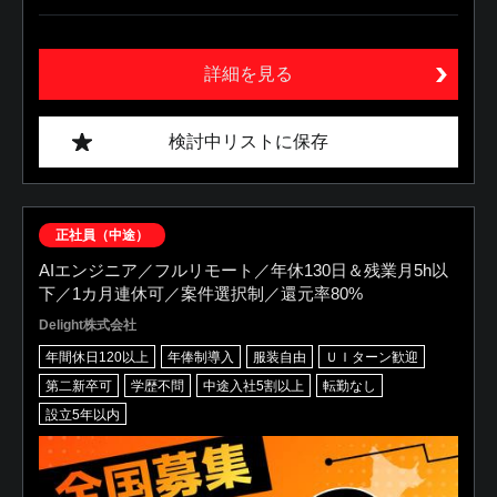
詳細を見る
検討中リストに保存
正社員（中途）
AIエンジニア／フルリモート／年休130日＆残業月5h以
下／1カ月連休可／案件選択制／還元率80%
Delight株式会社
年間休日120以上
年俸制導入
服装自由
ＵＩターン歓迎
第二新卒可
学歴不問
中途入社5割以上
転勤なし
設立5年以内