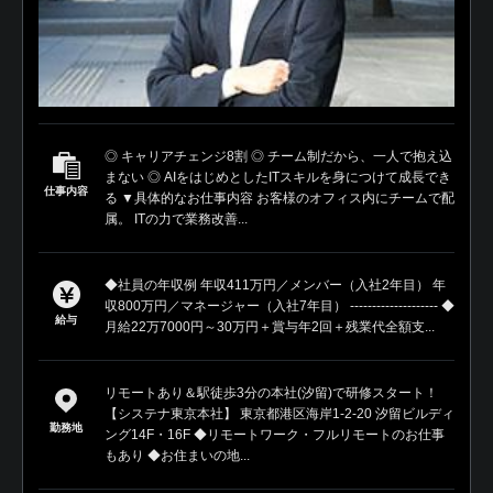
◎ キャリアチェンジ8割 ◎ チーム制だから、一人で抱え込
まない ◎ AIをはじめとしたITスキルを身につけて成長でき
仕事内容
る ▼具体的なお仕事内容 お客様のオフィス内にチームで配
属。 ITの力で業務改善...
◆社員の年収例 年収411万円／メンバー（入社2年目） 年
収800万円／マネージャー（入社7年目） -------------------- ◆
給与
月給22万7000円～30万円＋賞与年2回＋残業代全額支...
リモートあり＆駅徒歩3分の本社(汐留)で研修スタート！
【システナ東京本社】 東京都港区海岸1-2-20 汐留ビルディ
勤務地
ング14F・16F ◆リモートワーク・フルリモートのお仕事
もあり ◆お住まいの地...