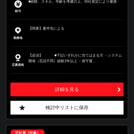
■経験、スキル、年齢を考慮の上、同社規定により優遇
給与
【関東】案件先による
勤務地
【必須】 ■下記いずれかに当てはまる方 ・システム
開発（言語不問）経験3年以上 ・保守運...
応募資格
詳細を見る
検討中リストに保存
正社員（中途）