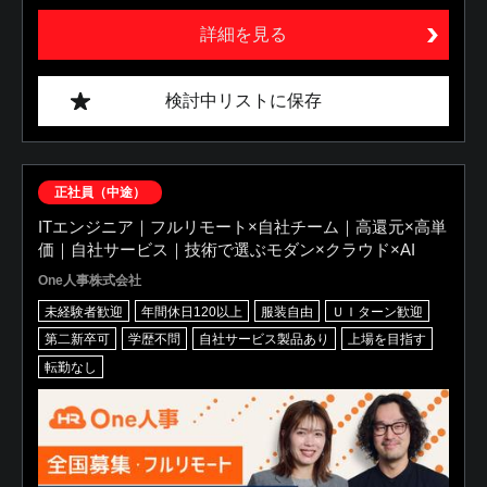
詳細を見る
検討中リストに保存
正社員（中途）
ITエンジニア｜フルリモート×自社チーム｜高還元×高単
価｜自社サービス｜技術で選ぶモダン×クラウド×AI
One人事株式会社
未経験者歓迎
年間休日120以上
服装自由
ＵＩターン歓迎
第二新卒可
学歴不問
自社サービス製品あり
上場を目指す
転勤なし