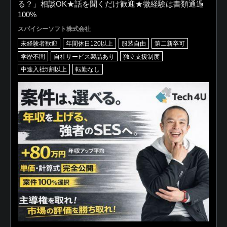
る？」相談OK★話を聞くだけ歓迎★微経験は書類通過
100%
スパイシーソフト株式会社
未経験者歓迎
年間休日120以上
服装自由
第二新卒可
学歴不問
自社サービス製品あり
独立支援制度
中途入社5割以上
転勤なし