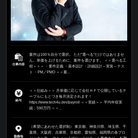
案件は100％自分で選択。 ただ“選べる”だけではありませ
ん。単価を上げるために、案件を選びます。 ＜＜選べる工
仕事内容
程＞＞＞ ・要件定義 ・基本設計 ・詳細設計～実装～テス
ト ・PM／PMO ＜＜案...
＜＜仕組み＞＞ 月単価に応じて会社ＨＰで公開しているテ
ーブルにもとづき毎月決定されます！
給与
https://www.tech4u.dev/payroll ＜＜実績＞＞ 平均年収実
績：590万円 ＜＜...
（希望にあわせた選択制） 東京都、神奈川県、埼玉県、千
葉県、大阪府、兵庫県、京都府、愛知県、福岡県の各プロ
勤務地