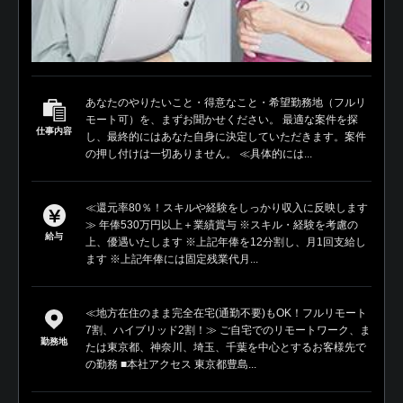
あなたのやりたいこと・得意なこと・希望勤務地（フルリ
モート可）を、まずお聞かせください。 最適な案件を探
仕事内容
し、最終的にはあなた自身に決定していただきます。案件
の押し付けは一切ありません。 ≪具体的には...
≪還元率80％！スキルや経験をしっかり収入に反映します
≫ 年俸530万円以上＋業績賞与 ※スキル・経験を考慮の
給与
上、優遇いたします ※上記年俸を12分割し、月1回支給し
ます ※上記年俸には固定残業代月...
≪地方在住のまま完全在宅(通勤不要)もOK！フルリモート
7割、ハイブリッド2割！≫ ご自宅でのリモートワーク、ま
勤務地
たは東京都、神奈川、埼玉、千葉を中心とするお客様先で
の勤務 ■本社アクセス 東京都豊島...