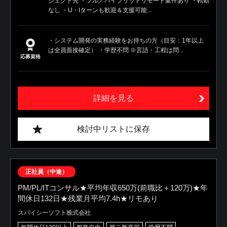
ジェクト先 ・フル／ハイブリッドリモート案件あり ・転勤
なし ・U・Iターンも歓迎＆支援可能...
・システム開発の実務経験をお持ちの方（目安：1年以上
は全員面接確定） ・学歴不問 ※言語・工程は問...
応募資格
詳細を見る
検討中リストに保存
正社員（中途）
PM/PL/ITコンサル★平均年収650万(前職比＋120万)★年
間休日132日★残業月平均7.4h★リモあり
スパイシーソフト株式会社