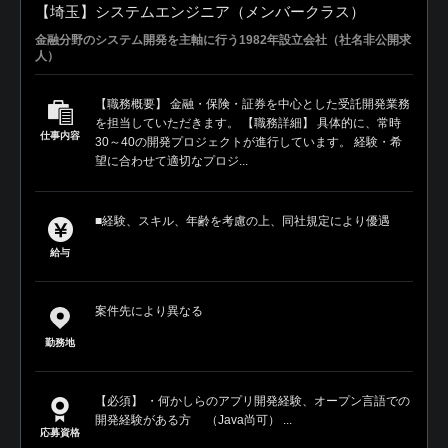
【埼玉】システムエンジニア（メンバークラス）
金融分野のシステム開発を主軸に行う1982年設立会社（社名非公開求
人）
【職務概要】 金融・保険・証券を中心とした受託開発業務
を担当していただきます。 【職務詳細】 具体的に、常時
仕事内容
30～40の開発プロジェクトが進行しています。 経験・希
望に合わせて適切なプロジ...
■経験、スキル、年齢を考慮の上、同社規定により優遇
給与
案件先により異なる
勤務地
【必須】 ・何かしらのアプリ開発経験、オープン言語での
開発経験がある方 （Java尚可） ...
応募資格