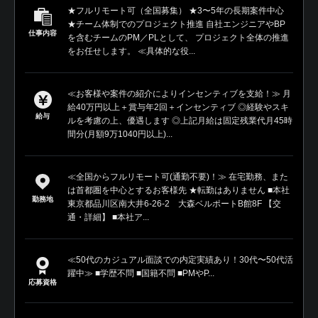
★フルリモート可（全国募集） ★3〜5年の長期案件中心
★チーム体制でのプロジェクト推進 自社エンジニアやBP
仕事内容
を含むチームのPM／PLとして、 プロジェクト全体の推進
をお任せします。 ≪具体的な役...
≪お客様や案件の紹介によりインセンティブを支給！≫ 月
給40万円以上＋賞与年2回＋インセンティブ ◎経験やスキ
給与
ルを考慮の上、優遇します ◎上記月給は固定残業代月45時
間分(月額9万1040円以上)...
≪全国からフルリモート可(通勤不要)！≫ 在宅勤務、また
は首都圏を中心とするお客様先 ★転勤はありません ■本社
勤務地
東京都品川区南大井6-26-2 大森ベルポートB館8F 【交
通・詳細】 ■本社ア...
≪50代のカジュアル面談での内定実績あり！30代〜50代活
躍中≫ ■学歴不問 ■国籍不問 ■PMやP...
応募資格