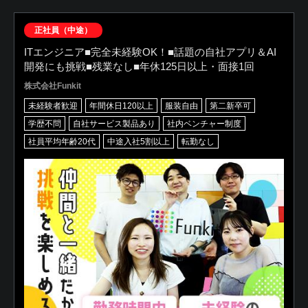
正社員（中途）
ITエンジニア■完全未経験OK！■話題の自社アプリ＆AI
開発にも挑戦■残業なし■年休125日以上・面接1回
株式会社Funkit
未経験者歓迎
年間休日120以上
服装自由
第二新卒可
学歴不問
自社サービス製品あり
社内ベンチャー制度
社員平均年齢20代
中途入社5割以上
転勤なし