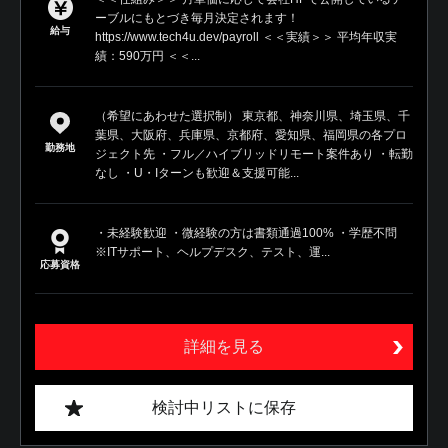
ーブルにもとづき毎月決定されます！
給与
https://www.tech4u.dev/payroll ＜＜実績＞＞ 平均年収実
績：590万円 ＜＜...
（希望にあわせた選択制） 東京都、神奈川県、埼玉県、千
葉県、大阪府、兵庫県、京都府、愛知県、福岡県の各プロ
勤務地
ジェクト先 ・フル／ハイブリッドリモート案件あり ・転勤
なし ・U・Iターンも歓迎＆支援可能...
・未経験歓迎 ・微経験の方は書類通過100% ・学歴不問
※ITサポート、ヘルプデスク、テスト、運...
応募資格
詳細を見る
検討中リストに保存