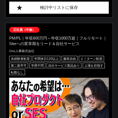
検討中リストに保存
正社員（中途）
PM/PL｜年収600万円～年収1000万超｜フルリモート｜
SIerへの変革期をリード＆自社サービス
One人事株式会社
未経験者歓迎
年間休日120以上
服装自由
ＵＩターン歓迎
第二新卒可
学歴不問
自社サービス製品あり
上場を目指す
転勤なし