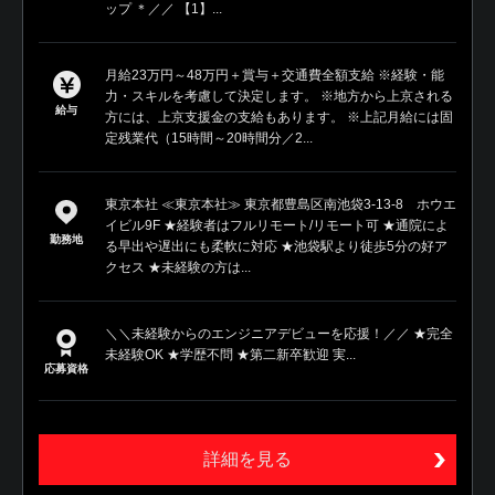
ップ ＊／／ 【1】...
月給23万円～48万円＋賞与＋交通費全額支給 ※経験・能
力・スキルを考慮して決定します。 ※地方から上京される
給与
方には、上京支援金の支給もあります。 ※上記月給には固
定残業代（15時間～20時間分／2...
東京本社 ≪東京本社≫ 東京都豊島区南池袋3-13-8 ホウエ
イビル9F ★経験者はフルリモート/リモート可 ★通院によ
勤務地
る早出や遅出にも柔軟に対応 ★池袋駅より徒歩5分の好ア
クセス ★未経験の方は...
＼＼未経験からのエンジニアデビューを応援！／／ ★完全
未経験OK ★学歴不問 ★第二新卒歓迎 実...
応募資格
詳細を見る