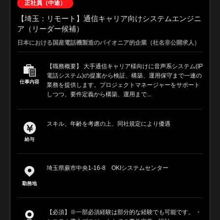
正社員（中途）
【埼玉：リモート】通信キャリア向けシステムエンジニ
ア（リーダー候補）
日本における国産電話機製造のパイオニア的企業（社名非公開求人）
【職務概要】 大手通信キャリア様向けに音声系システム(IP
電話システム)の提案から検証、構築、運用保守まで一連の
仕事内容
業務を提供します。プロジェクトマネージャーをサポート
しつつ、要件定義から構築、運用まで...
スキル、年齢を考慮の上、同社規定により優遇
給与
埼玉県蕨市中央1-16-8 OKIシステムセンター
勤務地
【必須】※一部必須経験は部分的な経験でも可能です。 ・