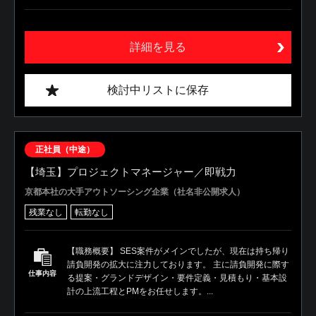
詳細を見る
検討中リストに保存
正社員（中途）
【埼玉】プロジェクトマネージャー／即戦力
京都本社の大手アウトソーシング企業（社名非公開求人）
残業なし
転勤なし
【職務概要】 SES案件がメインでしたが、現在は持ち帰り
請負開発の拡大に注力しております。 主に請負開発に際す
仕事内容
る提案・グランドデザイン・要件定義・見積もり・基本設
計の上流工程とPMをお任せします。...