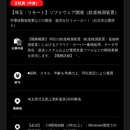
正社員（中途）
【埼玉：リモート】ソフトウェア開発（鉄道検測装置）
半導体製造装置などの製造・販売を行うメーカー！（社名非公開求
人）
【職務概要】 同社の鉄道検測装置（軌道検測装置・架線検
測装置）におけるクラウド・サーバー蓄積処理、データ可
仕事内容
視化・提供システムおよび運用支援ツールなどの開発業務
を担当します。 【職務詳細】 ・...
■経験、スキル、年齢を考慮の上、同社規定により優遇
給与
埼玉県児玉郡上里町嘉美1600番地
勤務地
【必須】 ・C#開発経験（3年以上） ・Windows環境での