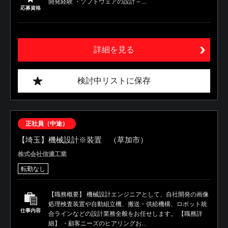
開発経験 ・ソフトウェアの設計～...
応募資格
詳細を見る
検討中リストに保存
正社員（中途）
【埼玉】機械設計※装置 （草加市）
株式会社信濃工業
転勤なし
【職務概要】 機械設計エンジニアとして、自社開発の画像
処理検査装置や自動組立機、搬送・供給機構、ロボット統
仕事内容
合ラインなどの設計業務全般をお任せします。 【職務詳
細】 ・顧客ニーズのヒアリングお...