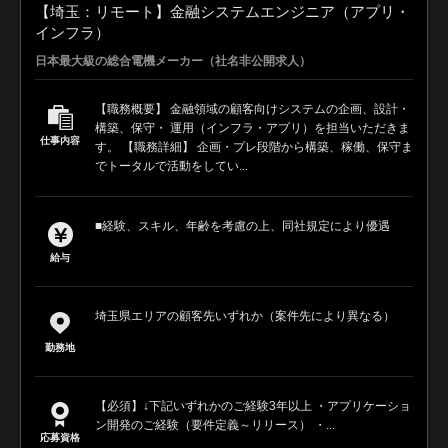
【埼玉：リモート】金融システムエンジニア（アプリ・
インフラ）
日本最大級の総合電機メーカー（社名非公開求人）
【職務概要】 金融領域の顧客向けシステムの企画、設計・
構築、保守・ 運用（インフラ・アプリ）を担当いただきま
仕事内容
す。 【職務詳細】 企画・プレ段階から構築、稼働、保守ま
でトータルで活動をしてい...
■経験、スキル、年齢を考慮の上、同社規定により優遇
給与
埼玉県エリアの顧客先いずれか（案件先により異なる）
勤務地
【必須】↓下記いずれかのご経験3年以上 ・アプリケーショ
ン開発のご経験（要件定義～リリース） ・...
応募資格