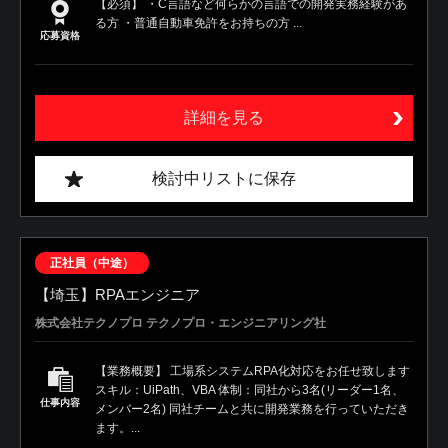
【必須】 ・C言語など何らかの言語での開発実務経験があ
る方 ・普通自動車免許をお持ちの方 ...
応募資格
詳細を見る
検討中リストに保存
正社員（中途）
【埼玉】RPAエンジニア
株式会社テクノプロ テクノプロ・エンジニアリング社
【業務概要】 工場系システムRPA化対応をお任せ致します
スキル：UiPath、VBA 体制：同社から3名(リーダー1名、
仕事内容
メンバー2名) 同社チームと共に開発業務を行っていただき
ます。...