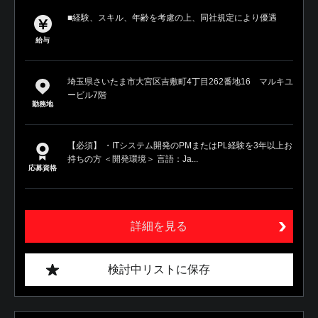
■経験、スキル、年齢を考慮の上、同社規定により優遇
給与
埼玉県さいたま市大宮区吉敷町4丁目262番地16 マルキユ
ービル7階
勤務地
【必須】 ・ITシステム開発のPMまたはPL経験を3年以上お
持ちの方 ＜開発環境＞ 言語：Ja...
応募資格
詳細を見る
検討中リストに保存