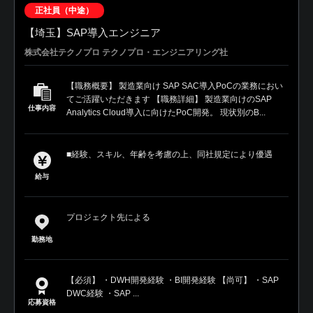
正社員（中途）
【埼玉】SAP導入エンジニア
株式会社テクノプロ テクノプロ・エンジニアリング社
【職務概要】 製造業向け SAP SAC導入PoCの業務におい
てご活躍いただきます 【職務詳細】 製造業向けのSAP
仕事内容
Analytics Cloud導入に向けたPoC開発。 現状別のB...
■経験、スキル、年齢を考慮の上、同社規定により優遇
給与
プロジェクト先による
勤務地
【必須】 ・DWH開発経験 ・BI開発経験 【尚可】 ・SAP
DWC経験 ・SAP ...
応募資格