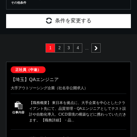
その他条件
条件を変更する
1
2
3
4
次へ
正社員（中途）
【埼玉】QAエンジニア
大手アウトソーシング企業（社名非公開求人）
【職務概要】 東日本を拠点に、大手企業を中心としたクラ
イアント先にて、品質管理・QAエンジニアとしてテスト設
仕事内容
計や自動化導入、CICD環境の構築などに携わっていただき
ます。 【職務詳細】 ・品...