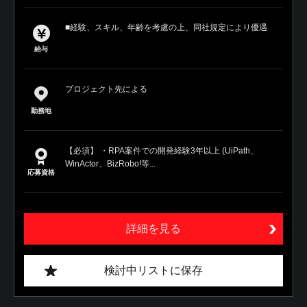
■経験、スキル、年齢を考慮の上、同社規定により優遇
給与
プロジェクト先による
勤務地
【必須】 ・RPA案件での開発経験3年以上 (UiPath、
WinActor、BizRobo!等...
応募資格
詳細を見る
検討中リストに保存