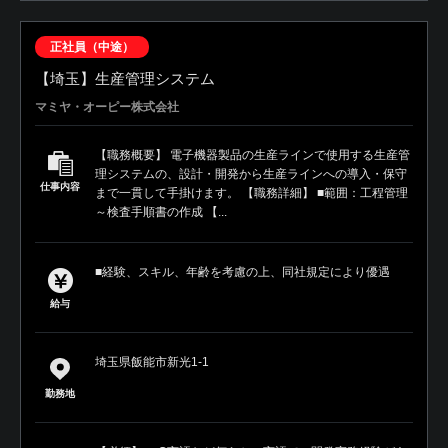
正社員（中途）
【埼玉】生産管理システム
マミヤ・オーピー株式会社
【職務概要】 電子機器製品の生産ラインで使用する生産管
理システムの、設計・開発から生産ラインへの導入・保守
仕事内容
まで一貫して手掛けます。 【職務詳細】 ■範囲：工程管理
～検査手順書の作成 【...
■経験、スキル、年齢を考慮の上、同社規定により優遇
給与
埼玉県飯能市新光1-1
勤務地