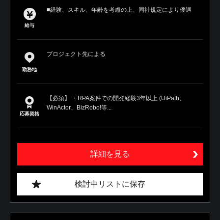
■経験、スキル、年齢を考慮の上、同社規定により優遇
給与
プロジェクト先による
勤務地
【必須】 ・RPA案件での開発経験3年以上 (UiPath、
WinActor、BizRobo!等...
応募資格
詳細を見る
検討中リストに保存