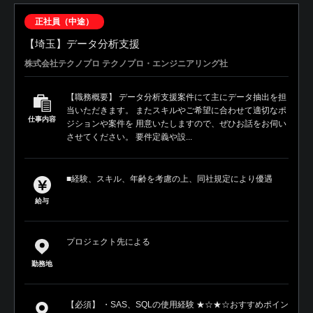
正社員（中途）
【埼玉】データ分析支援
株式会社テクノプロ テクノプロ・エンジニアリング社
【職務概要】 データ分析支援案件にて主にデータ抽出を担
当いただきます。 またスキルやご希望に合わせて適切なポ
仕事内容
ジションや案件を 用意いたしますので、ぜひお話をお伺い
させてください。 要件定義や設...
■経験、スキル、年齢を考慮の上、同社規定により優遇
給与
プロジェクト先による
勤務地
【必須】 ・SAS、SQLの使用経験 ★☆★☆おすすめポイン