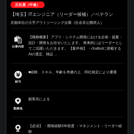
正社員（中途）
【埼玉】ITエンジニア（リーダー候補）／ベテラン
京都本社の大手アウトソーシング企業（社名非公開求人）
【職務概要】 アプリ・システム開発における企画・提案・
設計・開発をお任せいたします。 将来的にはリーダーとし
仕事内容
てご活躍いただきます。 【案件例】 ・chatbotに搭載する
AIの選定、検証 ...
■経験、スキル、年齢を考慮の上、同社規定により優遇
給与
顧客先による
勤務地
【必須】 ・開発経験5年程度 ・マネジメント・リーダー経
験