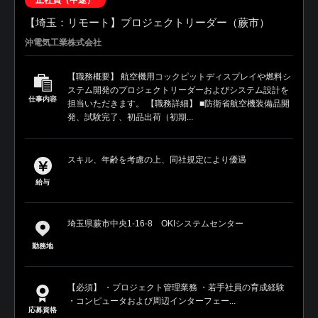
【埼玉：リモート】プロジェクトリーダー（蕨市）
沖電気工業株式会社
【職務概要】 航空機用コックピットディスプレイや燃料シ
ステム開発のプロジェクトリーダーおよびシステム設計を
仕事内容
担当いただきます。 【職務詳細】 ■防衛省航空機装備品開
発、試験完了、初品出荷（初期...
スキル、年齢を考慮の上、同社規定により優遇
給与
埼玉県蕨市中央1-16-8 OKIシステムセンター
勤務地
【必須】 ・プロジェクト管理業務 ・若手社員の育成経験
・コンピュータおよび周辺インターフェー...
応募資格