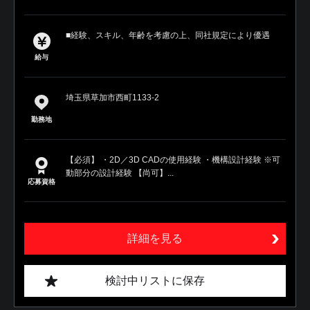
■経験、スキル、年齢を考慮の上、同社規定により優遇
給与
埼玉県草加市西町1133-2
勤務地
【必須】 ・2D／3D CADの使用経験 ・機構設計経験 ※可
動部分の設計経験 【尚可】...
応募資格
詳細を見る
検討中リストに保存