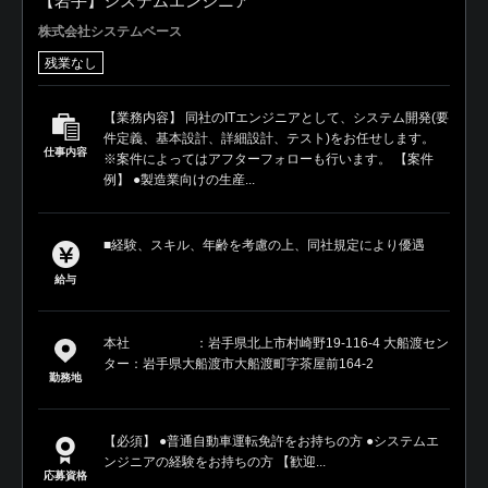
【岩手】システムエンジニア
株式会社システムベース
残業なし
【業務内容】 同社のITエンジニアとして、システム開発(要
件定義、基本設計、詳細設計、テスト)をお任せします。
仕事内容
※案件によってはアフターフォローも行います。 【案件
例】 ●製造業向けの生産...
■経験、スキル、年齢を考慮の上、同社規定により優遇
給与
本社 ：岩手県北上市村崎野19-116-4 大船渡セン
ター：岩手県大船渡市大船渡町字茶屋前164-2
勤務地
【必須】 ●普通自動車運転免許をお持ちの方 ●システムエ
ンジニアの経験をお持ちの方 【歓迎...
応募資格