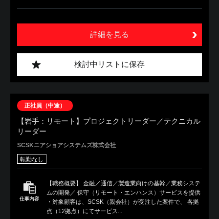
詳細を見る
検討中リストに保存
正社員（中途）
【岩手：リモート】プロジェクトリーダー／テクニカル
リーダー
SCSKニアショアシステムズ株式会社
転勤なし
【職務概要】 金融／通信／製造業向けの基幹／業務システ
ムの開発／ 保守（リモート・エンハンス）サービスを提供
仕事内容
・対象顧客は、SCSK（親会社）が受注した案件で、 各拠
点（12拠点）にてサービス...