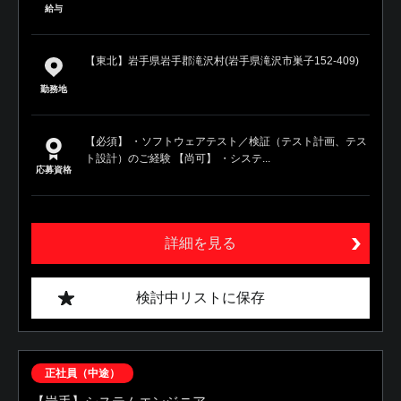
給与
【東北】岩手県岩手郡滝沢村(岩手県滝沢市巣子152-409)
勤務地
【必須】 ・ソフトウェアテスト／検証（テスト計画、テス
ト設計）のご経験 【尚可】 ・システ...
応募資格
詳細を見る
検討中リストに保存
正社員（中途）