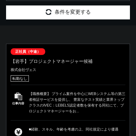
条件を変更する
正社員（中途）
【岩手】プロジェクトマネージャー候補
株式会社ヴェス
転勤なし
【職務概要】 プライム案件を中心にWEBシステム等の第三
者検証サービスを提供し、 豊富なテスト実績と業界トップ
仕事内容
クラスのIVEC：LEBEL5認定者数を保有する同社にて、プ
ロジェクトマネージャーをお...
■経験、スキル、年齢を考慮の上、同社規定により優遇