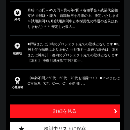
月給35万円～45万円＋賞与年2回＋各種手当＋残業代全額
支給 ※経験・能力、前職給与を考慮の上、決定いたします
給与
※試用期間3ヵ月(試用期間中と本採用後の待遇の差異はあ
りません) ＊＊ 安定した収入...
■戸塚または川崎のプロジェクト先での勤務となります ■転
居を伴う転勤はありません ※他案件へ参画の場合は、本社
勤務地
または神奈川・都内のプロジェクト先での勤務となります
【本社】 神奈川県横浜市中区富士...
《年齢不問／50代・60代・70代も活躍中！》 ■Javaまたは
C言語系（C#、C++、C）を使用し...
応募資格
詳細を見る
検討中リストに保存