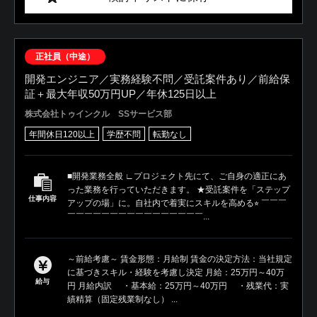
正社員（中途）
開発エンジニア／実務経験不問／受託案件あり／前給保
証＋最大年収50万円UP／年休125日以上
株式会社トゥインクル SSサービス部
年間休日120以上
学歴不問
転勤なし
■開発業務全般 ∟プロジェクト先にて、ご自身の適正にあ
った業務を行っていただきます。 ★受託案件を「ステップ
仕事内容
アップの場」に。自社内で着実にスキルを高める⭐︎ ￣￣￣
￣￣￣￣￣￣￣￣￣￣￣￣￣￣￣￣...
～前給考慮～ 賃金形態：月給制 賃金の決定方法：当社規定
に基づきスキル・経験を考慮し決定 月給：25万円～40万
給与
円 月給内訳 ・基本給：25万円～40万円 ・残業代：実
績精算（固定残業制なし） ...