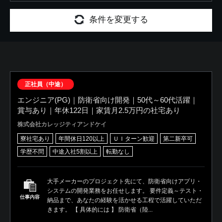
条件を変更する
正社員（中途）
エンジニア(PG)｜防衛省向け開発｜50代～60代活躍｜
賞与あり｜年休122日｜家賃月2.5万円の社宅あり
株式会社カレッジティアンドケイ
寮社宅あり
年間休日120以上
ＵＩターン歓迎
第二新卒可
学歴不問
中途入社5割以上
転勤なし
大手メーカーのプロジェクト先にて、防衛省向けアプリ・
システムの開発業務をお任せします。 要件定義～テスト・
仕事内容
納品まで、あなたの経験を活かせる工程で活躍していただ
きます。 【 具体的には 】 防衛省（陸...