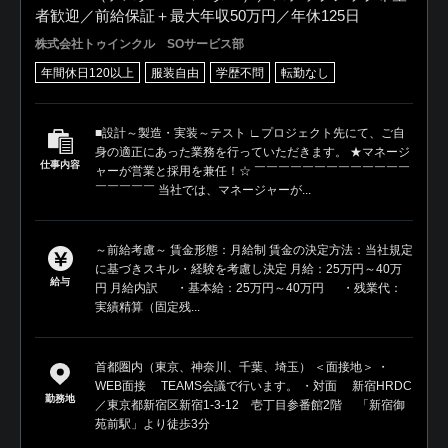
者歓迎／前給保証＋最大年収50万円／年休125日
株式会社トゥインクル SOサービス部
年間休日120以上
服装自由
学歴不問
転勤なし
■設計～製造・実装～テスト ∟プロジェクト先にて、ご自
身の適正にあった業務を行っていただきます。 ★マネージ
仕事内容
ャーが営業と採用を兼任！☆ ￣￣￣￣￣￣￣￣￣￣￣￣￣
￣￣￣￣￣ 当社では、マネージャーが...
～前給考慮～ 賃金形態：月給制 賃金の決定方法：当社規定
に基づきスキル・経験を考慮し決定 月給：25万円～40万
給与
円 月給内訳 ・基本給：25万円～40万円 ・残業代：
実績精算（固定残...
首都圏内（東京、神奈川、千葉、埼玉） ＜面接地＞ ・
WEB面接 TEAMS会議で行います。 ・対面 新宿HRDC
勤務地
／東京都新宿区新宿1-3-12 壱丁目参番館2階 「新宿御
苑前駅」より徒歩3分