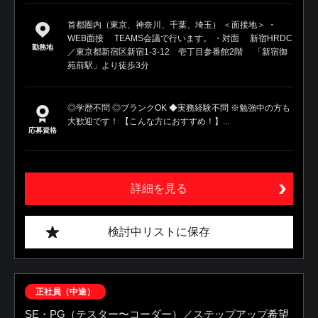
首都圏内（東京、神奈川、千葉、埼玉） ＜面接地＞ ・
WEB面接 TEAMS会議で行います。 ・対面 新宿HRDC
勤務地
／東京都新宿区新宿1-3-12 壱丁目参番館2階 「新宿御
苑前駅」より徒歩3分
◎学歴不問 ◎ブランクOK ◆実務経験不問 ※勉強中の方も
大歓迎です！ 【こんな方におすすめ！】...
応募資格
詳細を見る
検討中リストに保存
正社員（中途）
SE・PG（テスター〜コーダー）／ステップアップ希望