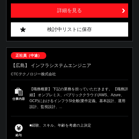
詳細を見る
検討中リストに保存
正社員（中途）
【広島】 インフラシステムエンジニア
CTCテクノロジー株式会社
【職務概要】 下記の業務を担っていただきます。 【職務詳
細】 オンプレミス、パブリッククラウド(AWS、Azure、
仕事内容
GCP)におけるインフラSI全般(要件定義、基本設計、運用
設計、監視設計、...
■経験、スキル、年齢を考慮の上決定
給与