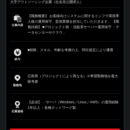
大手アウトソーシング企業（社名非公開求人）
【職務概要】 お客様向けシステムに関するインフラ環境導
入後の運用保守、監視業務を担当していただきます。 【職
仕事内容
務詳細】 ■プロジェクト例 ・信販系サーバー運用保守 ・デ
ータセンターやクラウ...
■経験、スキル、年齢を考慮の上、同社規定により優遇
給与
広島県（プロジェクトにより異なる）※希望勤務地を最大
限考慮
勤務地
【必須】 ・サーバ（Windows／Linux／AWS）の運用経験
1年以上 ・各種ネットワーク製...
応募資格