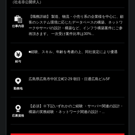
（社名非公開求人）
【職務詳細】 製造、物流・小売り系の企業様を中心に、顧
客のシステム環境に応じたデータベースの構築、ネットワ
仕事内容
ークやサーバの設計・構築など、インフラ構築案件にご参
画頂きます。 一次受け案件比率は30%...
■経験、スキル、年齢を考慮の上、同社規定により優遇
給与
広島県広島市中区立町2-29 朝日・日通広島ビル5F
勤務地
【必須】※下記いずれかのご経験 ・サーバー関連の設計・
構築の実務経験 ・ネットワーク関連の設計・...
応募資格