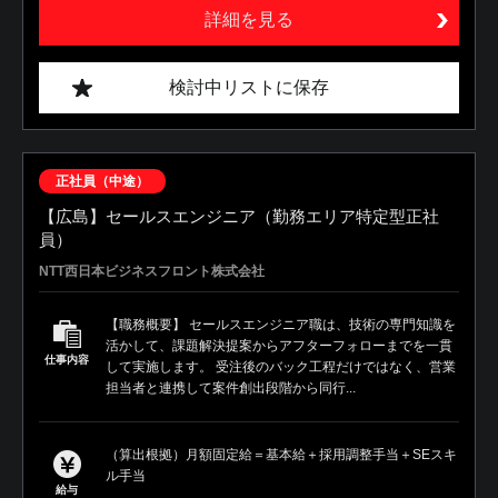
詳細を見る
検討中リストに保存
正社員（中途）
【広島】セールスエンジニア（勤務エリア特定型正社
員）
NTT西日本ビジネスフロント株式会社
【職務概要】 セールスエンジニア職は、技術の専門知識を
活かして、課題解決提案からアフターフォローまでを一貫
仕事内容
して実施します。 受注後のバック工程だけではなく、営業
担当者と連携して案件創出段階から同行...
（算出根拠）月額固定給＝基本給＋採用調整手当＋SEスキ
ル手当
給与