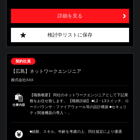
詳細を見る
検討中リストに保存
契約社員
【広島】ネットワークエンジニア
株式会社AltX
【職務概要】 同社のネットワークエンジニアとして下記業
務をお任せ致します。 【職務詳細】 ■L2・L3スイッチ、ロ
仕事内容
ードバランサ・ファイアウォール等の設計構築 ■セキュリ
ティ関連機器の導入・...
■経験、スキル、年齢を考慮の上、同社規定により優遇