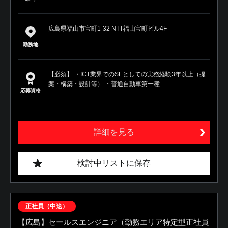
広島県福山市宝町1-32 NTT福山宝町ビル4F
勤務地
【必須】 ・ICT業界でのSEとしての実務経験3年以上（提
案・構築・設計等） ・普通自動車第一種...
応募資格
詳細を見る
検討中リストに保存
正社員（中途）
【広島】セールスエンジニア（勤務エリア特定型正社員