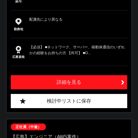
給与
配属先により異なる
勤務地
【必須】 ■ネットワーク、サーバー、移動体通信のいずれ
かの経験をお持ちの方 【尚可】 ■O...
応募資格
詳細を見る
検討中リストに保存
正社員（中途）
【広島】エンジニア（AWS案件）