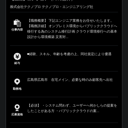
株式会社テクノプロ テクノプロ・エンジニアリング社
【職務概要】 下記エンジニア業務をお任せいたします。
【職務詳細】 オンプレミス環境からパブリッククラウドへ
仕事内容
移行する為のシステム移行計画 クラウド環境移行への基本
設計から環境構築 災害対...
■経験、スキル、年齢を考慮の上、同社規定により優遇
給与
広島県広島市 在宅メイン、必要な時のみ顧客先へ出社
勤務地
【必須】 ・システム問わず、ユーザーへ何かしらの提案を
したことがある方 ・パブリッククラウドの案...
応募資格