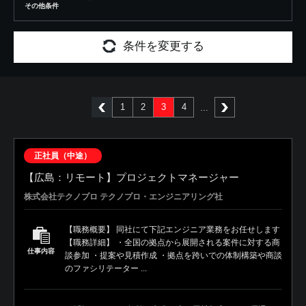
その他条件
条件を変更する
1
2
3
4
前へ
次へ
正社員（中途）
【広島：リモート】プロジェクトマネージャー
株式会社テクノプロ テクノプロ・エンジニアリング社
【職務概要】 同社にて下記エンジニア業務をお任せします
【職務詳細】 ・全国の拠点から展開される案件に対する商
仕事内容
談参加 ・提案や見積作成 ・拠点を跨いでの体制構築や商談
のファシリテーター ...