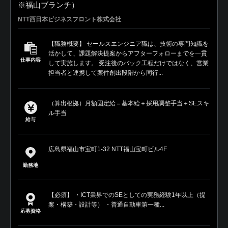
※福山ブランチ）
NTT西日本ビジネスフロント株式会社
【職務概要】 セールスエンジニア職は、技術の専門知識を
活かして、課題解決提案からアフターフォローまでを一貫
仕事内容
して実施します。 受注後のバック工程だけではなく、営業
担当者と連携して案件創出段階から同行...
（算出根拠）月額固定給＝基本給＋採用調整手当＋SEスキ
ル手当
給与
広島県福山市宝町1-32 NTT福山宝町ビル4F
勤務地
【必須】 ・ICT業界でのSEとしての実務経験1年以上（提
案・構築・設計等） ・普通自動車第一種...
応募資格