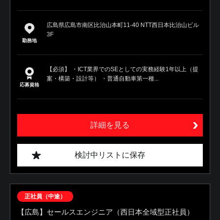
広島県広島市南区比治山本町11-40 NTT西日本比治山ビル
3F
勤務地
【必須】 ・ICT業界でのSEとしての実務経験1年以上（提
案・構築・設計等） ・普通自動車第一種...
応募資格
詳細を見る
検討中リストに保存
正社員（中途）
【広島】セールスエンジニア（西日本全域型正社員）