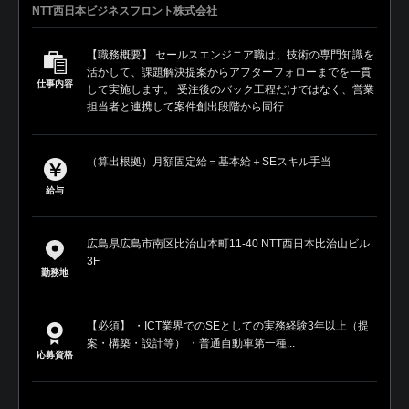
NTT西日本ビジネスフロント株式会社
【職務概要】 セールスエンジニア職は、技術の専門知識を
活かして、課題解決提案からアフターフォローまでを一貫
仕事内容
して実施します。 受注後のバック工程だけではなく、営業
担当者と連携して案件創出段階から同行...
（算出根拠）月額固定給＝基本給＋SEスキル手当
給与
広島県広島市南区比治山本町11-40 NTT西日本比治山ビル
3F
勤務地
【必須】 ・ICT業界でのSEとしての実務経験3年以上（提
案・構築・設計等） ・普通自動車第一種...
応募資格