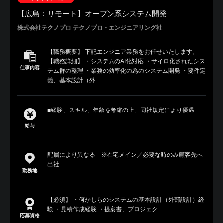
【広島：リモート】オープン系システム開発
株式会社テクノプロ テクノプロ・エンジニアリング社
【職務概要】 下記エンジニア業務をお任せいたします。
【職務詳細】 ・システムのAI化対応 ・サイロ化されたシス
仕事内容
テム群の整理 ・業務の効率化の為のシステム開発 ・要件定
義、基本設計（外...
■経験、スキル、年齢を考慮の上、同社規定により優遇
給与
配属により異なる ※在宅メイン／必要な時のみ顧客先へ
出社
勤務地
【必須】 ・何かしらのシステムの基本設計（外部設計）経
験 ・見積作成経験 ・提案書、プロジェク...
応募資格