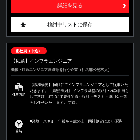
詳細を見る
検討中リストに保存
正社員（中途）
【広島】インフラエンジニア
機械・IT系エンジニア派遣等を行う企業（社名非公開求人）
【職務概要】 同社にてインフラエンジニアとして従事いた
だきます。 【職務詳細】 インフラ基盤の設計・構築担当と
仕事内容
して常駐、在宅にて要件定義～設計～テスト～運用保守等
をお任せいたします。 プロ...
■経験、スキル、年齢を考慮の上、同社規定により優遇
給与