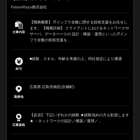
FutureRays株式会社
【職務概要】 ITインフラ全般に関する技術支援をお任せし
ます。 【職務詳細】 クライアントにおけるネットワークや
仕事内容
サーバ、データベースの 設計・構築・運用といったITイン
フラ全般の技術支援を...
■経験、スキル、年齢を考慮の上、同社規定により優遇
給与
広島県 広島市南区(京橋町)
勤務地
【必須】 下記いずれかの経験 ★経験浅めの方も歓迎します
★ ・ネットワークの設計／構築／運用／...
応募資格