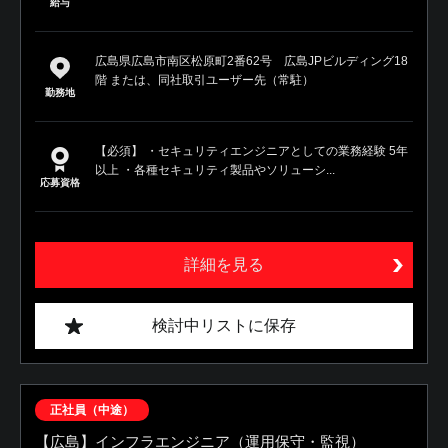
給与
広島県広島市南区松原町2番62号 広島JPビルディング18
階 または、同社取引ユーザー先（常駐）
勤務地
【必須】 ・セキュリティエンジニアとしての業務経験 5年
以上 ・各種セキュリティ製品やソリューシ...
応募資格
詳細を見る
検討中リストに保存
正社員（中途）
【広島】インフラエンジニア（運用保守・監視）