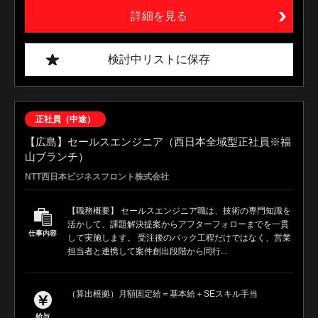
詳細を見る
検討中リストに保存
正社員（中途）
【広島】セールスエンジニア（西日本全域型正社員※福
山ブランチ）
NTT西日本ビジネスフロント株式会社
【職務概要】 セールスエンジニア職は、技術の専門知識を
活かして、課題解決提案からアフターフォローまでを一貫
仕事内容
して実施します。 受注後のバック工程だけではなく、営業
担当者と連携して案件創出段階から同行...
（算出根拠）月額固定給＝基本給＋SEスキル手当
給与