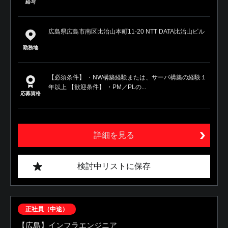
給与
広島県広島市南区比治山本町11-20 NTT DATA比治山ビル
勤務地
【必須条件】 ・NW構築経験または、サーバ構築の経験１
年以上 【歓迎条件】 ・PM／PLの...
応募資格
詳細を見る
検討中リストに保存
正社員（中途）
【広島】インフラエンジニア