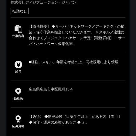
株式会社ディジフュージョン・ジャパン
転勤なし
【職務概要】 ◆サーバ／ネットワーク／アーキテクトの構
築・保守作業を担当していただきます。 ※スキル／適性に
仕事内容
合わせてプロジェクトヘアサイン予定 【職務詳細】 ・サー
バ・ネットワーク仮想化関...
■経験、スキル、年齢を考慮の上、同社規定により優遇
給与
広島県広島市中区幟町13-4
勤務地
【必須】 ◆開発経験（目安半年以上）がある方 【尚可】
◆保守・運用の経験がある方 ◆セ...
応募資格