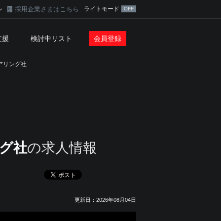
採用企業さまはこちら
ライトモード
ン
支援
検討中リスト
会員登録
アリング社
グ社
の求人情報
更新日：2026年08月04日