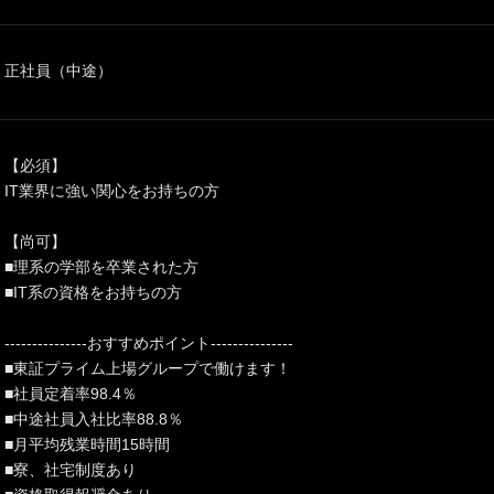
正社員（中途）
【必須】
IT業界に強い関心をお持ちの方
【尚可】
■理系の学部を卒業された方
■IT系の資格をお持ちの方
---------------おすすめポイント---------------
■東証プライム上場グループで働けます！
■社員定着率98.4％
■中途社員入社比率88.8％
■月平均残業時間15時間
■寮、社宅制度あり