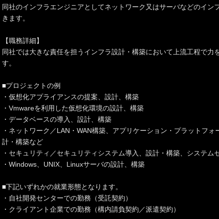
同社のインフラエンジニアとしてネットワーク又はサーバなどのイン
きます。
【職務詳細】
同社では大きな責任を担うインフラ設計・構築において上流工程で力
す。
■プロジェクトの例
・仮想化アプライアンスの提案、設計、構築
・Vmwareを利用した仮想化環境の設計、構築
・データベースの導入、設計、構築
・ネットワーク／LAN・WAN構築、アプリケーション・プラットフ
計・構築など
・セキュリティ／セキュリティシステム導入、設計・構築、システム
・Windows、UNIX、Linuxサーバの設計、構築
■下記いずれかの就業形態となります。
・自社開発センターでの勤務（受託契約）
・クライアント企業での勤務（構内請負契約／派遣契約）