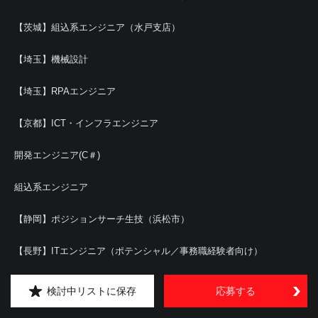
【茨城】組込系エンジニア（水戸支店）
【埼玉】機械設計
【埼玉】RPAエンジニア
【京都】ICT・インフラエンジニア
開発エンジニア(C＃)
組込系エンジニア
【静岡】ポジションサーチ生技（浜松市）
【長野】ITエンジニア（ポテンシャル／事務職経験者向け）
【茨城】衛星画像データ解析エンジニア
検討中リストに保存
応募する
【神奈川】実験評価 ※CMOSイメージセンサー領域