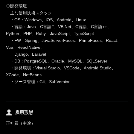
◇開発環境
主な使用技術スタック
・OS：Windows、iOS、Android、Linux
・言語：Java、C言語#、VB.Net、C言語、C言語++、
Python、PHP、Ruby、JavaScript、TypeScript
・FW：Spring、JavaServerFaces、PrimeFaces、React、
Vue、ReactNative、
Django、Laravel
・DB：PostgreSQL、Oracle、MySQL、SQLServer
・開発環境：Visual Studio、VSCode、Android Studio、
XCode、NetBeans
・ソース管理：Git、SubVersion
雇用形態
正社員（中途）