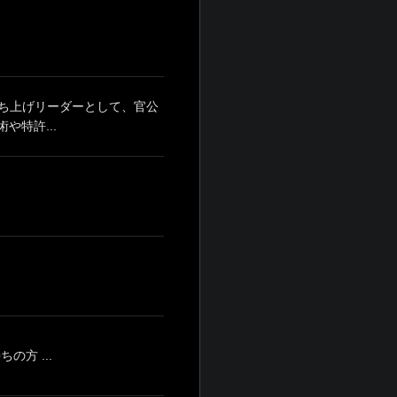
ち上げリーダーとして、官公
特許...
方 ...