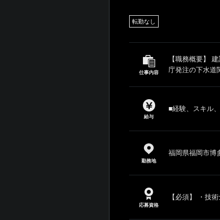
転勤なし
【職務概要】 
庁発注の下水道関
仕事内容
■経験、スキル
給与
福岡県福岡市博多
勤務地
【必須】 ・技術
応募資格