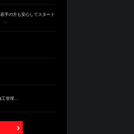
・若手の方も安心してスタート
..
管理...