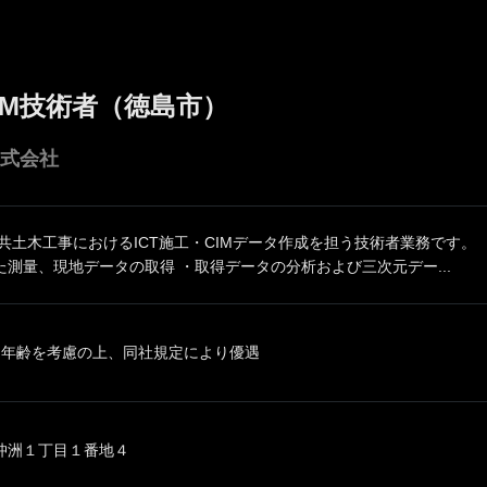
CIM技術者（徳島市）
株式会社
共土木工事におけるICT施工・CIMデータ作成を担う技術者業務です。 
測量、現地データの取得 ・取得データの分析および三次元デー...
、年齢を考慮の上、同社規定により優遇
沖洲１丁目１番地４