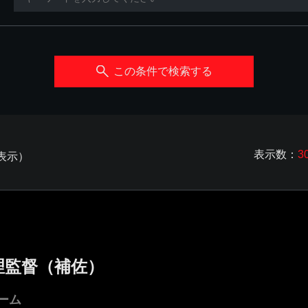
この条件で検索する
表示数：
3
を表示）
理監督（補佐）
ーム