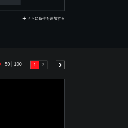
さらに条件を追加する
0
│
50
│
100
1
2
次へ