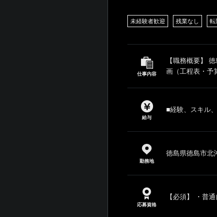
未経験者歓迎
残業なし
転
【職務概要】 
画（工程表・予算
仕事内容
■経験、スキル
給与
徳島県徳島市北沖
勤務地
【必須】 ・普通
応募資格