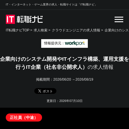
IT・インターネット・ゲーム業界の求人・転職サイトは「IT転職ナビ」
IT転職ナビTOP
>
求人検索
>
クラウドエンジニアの求人情報 >
企業向けのシス
情報提供元：
企業向けのシステム開発やITインフラ構築、運用支援を
行うIT企業（社名非公開求人）
の求人情報
掲載期間：
2026/06/20 ～2026/08/19
更新日：2026年07月10日
正社員（中途）