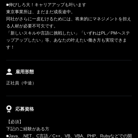
■伸びしろ大！キャリアアップも叶います
東京事業所は、まだまだ成長途中。
同社がさらに一皮むけるためには、将来的にマネジメントを担え
る人材が必要不可欠です。
「新しいスキルや言語に挑戦したい」「いずれはPL／PMへステ
ップアップしたい」等、あなたの叶えたい働き方も実現できま
す！
雇用形態
正社員（中途）
応募資格
【必須】
下記のご経験がある方
■Java、.NET、C言語／C++、VB、VBA、PHP、Rubyなどでの開