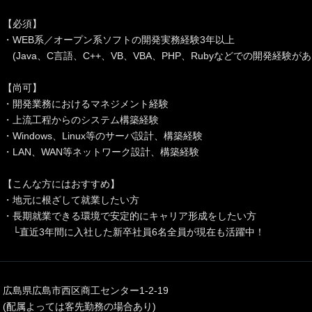
【必須】
・WEB系／オープン系ソフトの開発実務経験3年以上
(Java、C言語、C++、VB、VBA、PHP、Rubyなどでの開発経験があ
【尚可】
・開発業務におけるマネジメント経験
・上流工程からのシステム構築経験
・Windows、Linux等のサーバ設計、構築経験
・LAN、WAN等ネットワーク設計、構築経験
【こんな方にはおすすめ】
・地元に根ざして就業したい方
・長期就業できる環境で安定的にキャリア形成をしたい方
└直近3年間に入社した新卒社員6名全員が現在も活躍中！
広島県広島市西区商工センター1-2-19
(配属よっては客先勤務の場合あり)