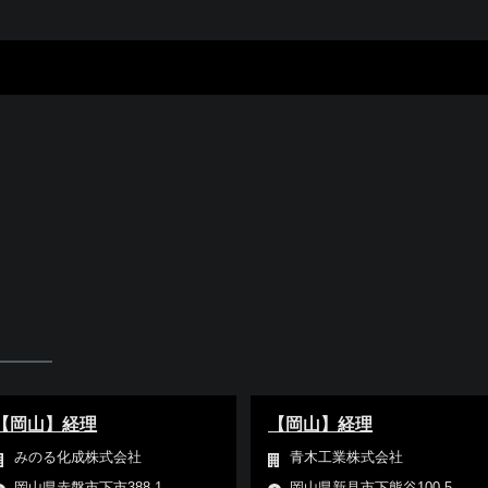
【岡山】経理
【岡山】経理
みのる化成株式会社
青木工業株式会社
岡山県赤磐市下市388-1
岡山県新見市下熊谷100-5