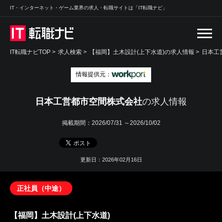
IT・インターネット・ゲーム業界の求人・転職サイトは「IT転職ナビ」
IT転職ナビTOP
>
求人検索
>
【福岡】土木設計(上下水道)の求人情報 >
日本工
情報提供元：
日本工営都市空間株式会社
の求人情報
掲載期間：
2026/07/31 ～2026/10/02
更新日：2026年02月16日
正社員（中途）
【福岡】土木設計(上下水道)