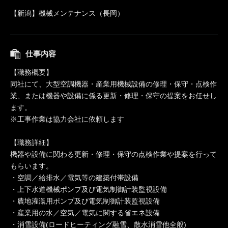
【新潟】機械メンテナンス（長岡）
仕事内容
【職務概要】
同社にて、大型空調機器・産業用機械設備の修理・保守・点検作
業、または機器や設備に係る更新・修理・保守の提案をお任せし
ます。
※工事作業は協力会社に依頼します
【職務詳細】
機器や設備に関わる更新・修理・保守の点検作業や提案を行って
もらいます。
・空調／給排水／電気等の建築付帯設備
・上下水道機械ポンプ及び電気制御計装監視設備
・農地灌漑用ポンプ及び電気制御計装監視設備
・産業用の水／空気／電気に関する省エネ設備
・消雪設備(ロードヒーティング融雪、散水消雪他全般)