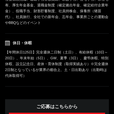
有、厚生年金基金、退職金制度（確定拠出年金、確定給付企業年
金）、役職手当、財形貯蓄制度、社員持株会、保養所（猪苗
代）、社員旅行、全社での新年会、忘年会、事業所ごとの運動会
やBBQなどのイベント
休日・休暇
【年間休日125日】完全週休二日制（土日）、有給休暇（10日～
20日）、年末年始（5日）、GW、夏季（3日）、慶弔休暇、特別
休暇、設立記念日、産休・育休制度（取得実績あり）※完全週休
2日制となっているが業界の都合上、土・日出勤あり（出勤時は
代休取得可）
ご応募はこちらから