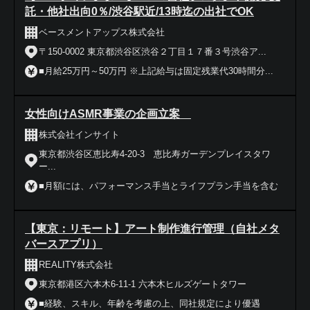
託・他社出向0％/渋谷駅近/13時迄の出社でOK
ベースメントアップス株式会社
〒150-0002 東京都渋谷区渋谷２丁目１７番３号渋谷ア...
■月給25万円～50万円 ※上記給与は固定残業代30時間分...
女性向けASMR事業の企画立案
株式会社インサイト
東京都渋谷区恵比寿4-20-3 恵比寿ガーデンプレイスタワ
ー...
■月額には、パフォーマンス手当とライフプラン手当を含む
【東京：リモート】アート制作進行管理（自社メタ
バースアプリ）
REALITY株式会社
東京都港区六本木6-11-1 六本木ヒルズゲートタワー
■経験、スキル、年齢を考慮の上、同社規定により優遇