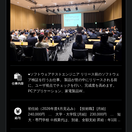
●ソフトウェアテストエンジニア リリース前のソフトウェ
ア検証を行うお仕事。 製品が世の中にリリースされる前
仕事内容
に、ユーザ視点でチェックを行い、完成度を高めます。
PCアプリケーション、家電製品W...
初任給（2026年度4月見込み） 【技術職】 [月給]
240,000円 … 大学・大学院 [月給] 230,000円 … 短
給与
大・専門学校 ※残業代は、別途、全額支給 昇給：年1回 ...