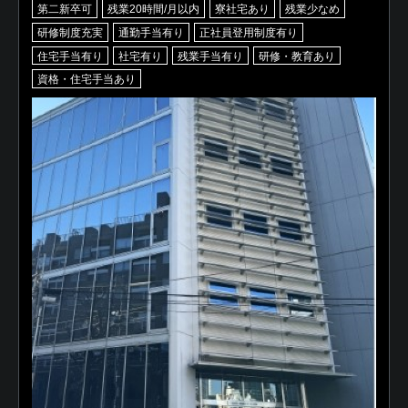
第二新卒可
残業20時間/月以内
寮社宅あり
残業少なめ
研修制度充実
通勤手当有り
正社員登用制度有り
住宅手当有り
社宅有り
残業手当有り
研修・教育あり
資格・住宅手当あり