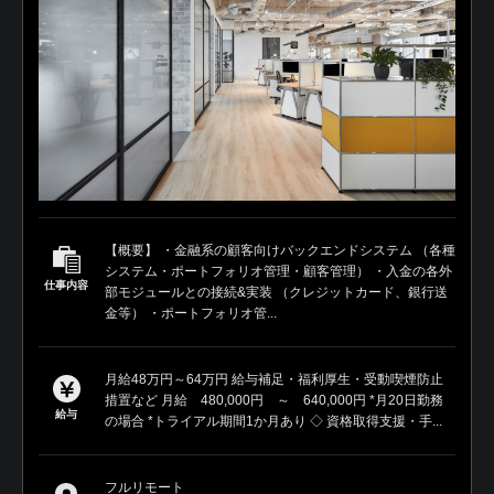
【概要】 ・金融系の顧客向けバックエンドシステム （各種
システム・ポートフォリオ管理・顧客管理） ・入金の各外
仕事内容
部モジュールとの接続&実装 （クレジットカード、銀行送
金等） ・ポートフォリオ管...
月給48万円～64万円 給与補足・福利厚生・受動喫煙防止
措置など 月給 480,000円 ～ 640,000円 *月20日勤務
給与
の場合 *トライアル期間1か月あり ◇ 資格取得支援・手...
フルリモート