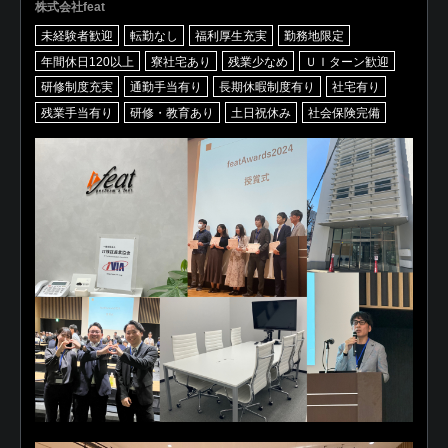
株式会社feat
未経験者歓迎
転勤なし
福利厚生充実
勤務地限定
年間休日120以上
寮社宅あり
残業少なめ
ＵＩターン歓迎
研修制度充実
通勤手当有り
長期休暇制度有り
社宅有り
残業手当有り
研修・教育あり
土日祝休み
社会保険完備