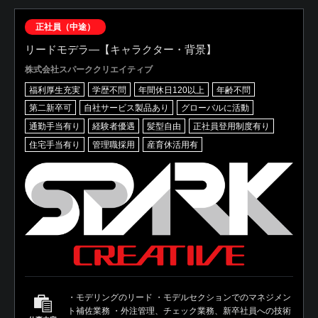
正社員（中途）
リードモデラ―【キャラクター・背景】
株式会社スパーククリエイティブ
福利厚生充実
学歴不問
年間休日120以上
年齢不問
第二新卒可
自社サービス製品あり
グローバルに活動
通勤手当有り
経験者優遇
髪型自由
正社員登用制度有り
住宅手当有り
管理職採用
産育休活用有
・モデリングのリード ・モデルセクションでのマネジメン
ト補佐業務 ・外注管理、チェック業務、新卒社員への技術