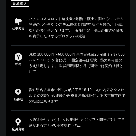
急募求人
パチンコ＆スロット遊技機の制御・演出に関わるシステム
開発のお仕事や システム自体を特許申請する際のお手伝い
仕事内容
などのお仕事となります。 ○制御開発：演出の抽選や映像
を表示したりするプログラムの設計...
月給 300,000円〜600,000円 ※固定残業20時間（￥37,800
～￥75,500）を含む/月 ※固定給与は経験・能力を考慮の
給与
うえ決定します。 ※試用期間3ヶ月（期間中は契約社員と
して...
愛知県名古屋市中区丸の内2丁目18-10 丸の内アネクスビ
ル 丸の内駅から徒歩２分 ※事務所移転による名古屋市内で
勤務地
の転勤はあります
＜必須条件＞ ○なし ＜歓迎条件＞ 〇ソフト開発に対して意
欲がある方 〇PC基本操作（W...
応募資格