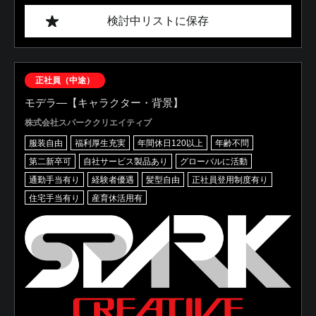
検討中リストに保存
正社員（中途）
モデラ―【キャラクター・背景】
株式会社スパーククリエイティブ
服装自由
福利厚生充実
年間休日120以上
年齢不問
第二新卒可
自社サービス製品あり
グローバルに活動
通勤手当有り
経験者優遇
髪型自由
正社員登用制度有り
住宅手当有り
産育休活用有