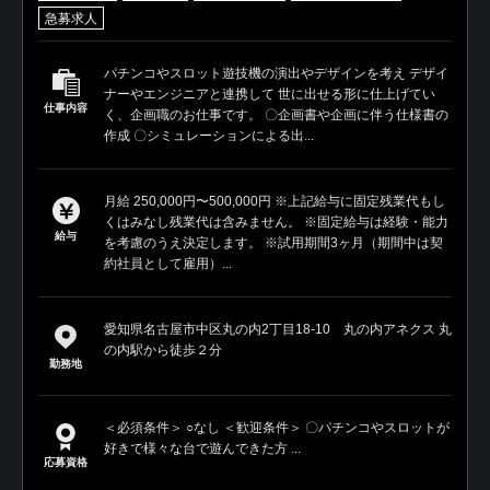
急募求人
パチンコやスロット遊技機の演出やデザインを考え デザイ
ナーやエンジニアと連携して 世に出せる形に仕上げてい
仕事内容
く、企画職のお仕事です。 〇企画書や企画に伴う仕様書の
作成 〇シミュレーションによる出...
月給 250,000円〜500,000円 ※上記給与に固定残業代もし
くはみなし残業代は含みません。 ※固定給与は経験・能力
給与
を考慮のうえ決定します。 ※試用期間3ヶ月（期間中は契
約社員として雇用）...
愛知県名古屋市中区丸の内2丁目18-10 丸の内アネクス 丸
の内駅から徒歩２分
勤務地
＜必須条件＞ ○なし ＜歓迎条件＞ 〇パチンコやスロットが
好きで様々な台で遊んできた方 ...
応募資格