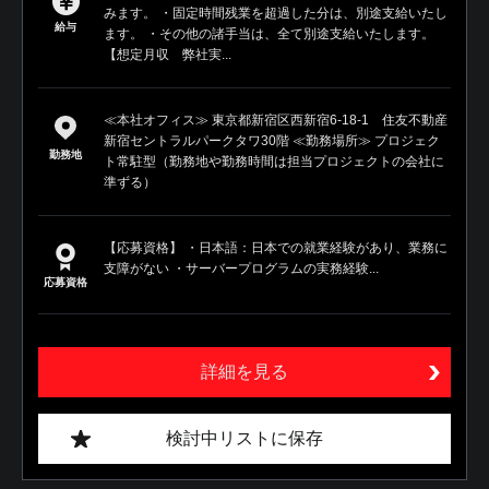
みます。 ・固定時間残業を超過した分は、別途支給いたし
給与
ます。 ・その他の諸手当は、全て別途支給いたします。
【想定月収 弊社実...
≪本社オフィス≫ 東京都新宿区西新宿6-18-1 住友不動産
新宿セントラルパークタワ30階 ≪勤務場所≫ プロジェク
勤務地
ト常駐型（勤務地や勤務時間は担当プロジェクトの会社に
準ずる）
【応募資格】 ・日本語：日本での就業経験があり、業務に
支障がない ・サーバープログラムの実務経験...
応募資格
詳細を見る
検討中リストに保存