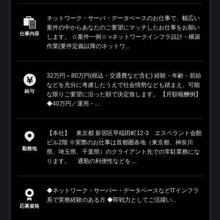
ネットワーク・サーバ・データベースのお仕事で、幅広い
案件の中からあなたのご要望にマッチしたお仕事をお願い
仕事内容
します。 ☆案件一例☆ ○ネットワークインフラ設計・構築
作業(要件定義以降のネットワ...
32万円～80万円(税込・交通費など含む) 経験・年齢・前給
などを充分に考慮したうえで社会情勢なども踏まえ、可能
給与
な限りご要望に沿った額で決定致します。 【月額報酬例】
◆40万円／運用・...
【本社】 東京都 新宿区早稲田町12-3 エスペラント会館
ビル2階 ※実際のお仕事は首都圏各地（東京都、神奈川
勤務地
県、埼玉県、千葉県）のクライアント先での常駐業務にな
ります。 通勤の利便性などを...
◆ネットワーク・サーバー・データベースなどITインフラ
系で実務経験のある方 ◆即戦力としてご活躍い...
応募資格