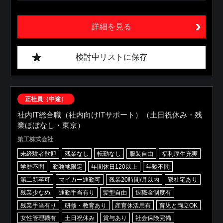
詳細を見る
検討中リストに保存
正社員（中途）
社内IT総合職（社内向けITサポート）（土日祝休み・残
業ほぼなし・東京）
第工株式会社
未経験者歓迎
残業なし
転勤なし
服装自由
福利厚生充実
学歴不問
勤務地限定
年間休日120以上
年齢不問
第二新卒可
マイカー通勤可
残業20時間/月以内
寮社宅あり
残業少なめ
通勤手当有り
髪型自由
退職金制度有
残業手当有り
研修・教育あり
産育休活用有
育児と両立OK
女性管理職有
土日祝休み
賞与あり
社会保険完備