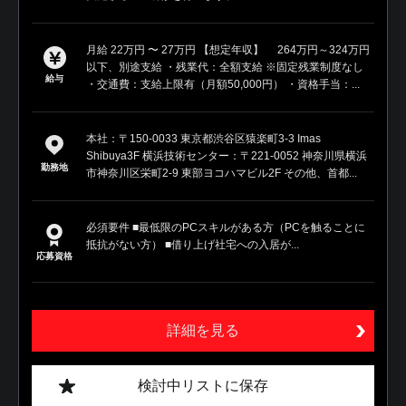
月給 22万円 〜 27万円 【想定年収】 264万円～324万円
以下、別途支給 ・残業代：全額支給 ※固定残業制度なし
給与
・交通費：支給上限有（月額50,000円） ・資格手当：...
本社：〒150-0033 東京都渋谷区猿楽町3-3 Imas
Shibuya3F 横浜技術センター：〒221-0052 神奈川県横浜
勤務地
市神奈川区栄町2-9 東部ヨコハマビル2F その他、首都...
必須要件 ■最低限のPCスキルがある方（PCを触ることに
抵抗がない方） ■借り上げ社宅への入居が...
応募資格
詳細を見る
検討中リストに保存