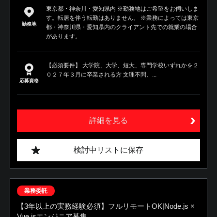
東京都・神奈川・愛知県内 ※勤務地はご希望をお伺いしま
す。転居を伴う転勤はありません。 ※業務によっては東京
勤務地
都・神奈川県・愛知県内のクライアント先での就業の場合
があります。
【必須要件】 大学院、大学、短大、専門学校いずれかを２
０２７年３月に卒業される方 文理不問、...
応募資格
詳細を見る
検討中リストに保存
業務委託
【3年以上の実務経験必須】フルリモートOK|Node.js ×
Vue.jsエンジニア募集