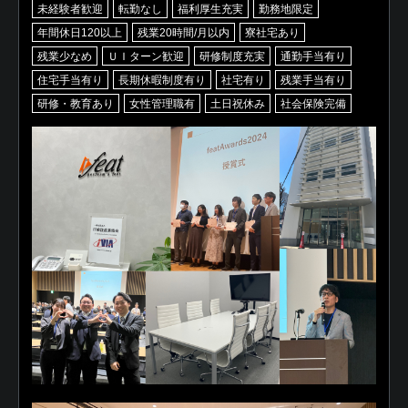
未経験者歓迎
転勤なし
福利厚生充実
勤務地限定
年間休日120以上
残業20時間/月以内
寮社宅あり
残業少なめ
ＵＩターン歓迎
研修制度充実
通勤手当有り
住宅手当有り
長期休暇制度有り
社宅有り
残業手当有り
研修・教育あり
女性管理職有
土日祝休み
社会保険完備