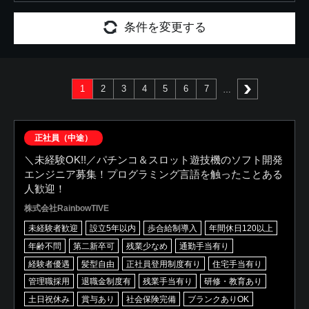
条件を変更する
1
2
3
4
5
6
7
次へ
正社員（中途）
＼未経験OK!!／パチンコ＆スロット遊技機のソフト開発
エンジニア募集！プログラミング言語を触ったことある
人歓迎！
株式会社RainbowTIVE
未経験者歓迎
設立5年以内
歩合給制導入
年間休日120以上
年齢不問
第二新卒可
残業少なめ
通勤手当有り
経験者優遇
髪型自由
正社員登用制度有り
住宅手当有り
管理職採用
退職金制度有
残業手当有り
研修・教育あり
土日祝休み
賞与あり
社会保険完備
ブランクありOK