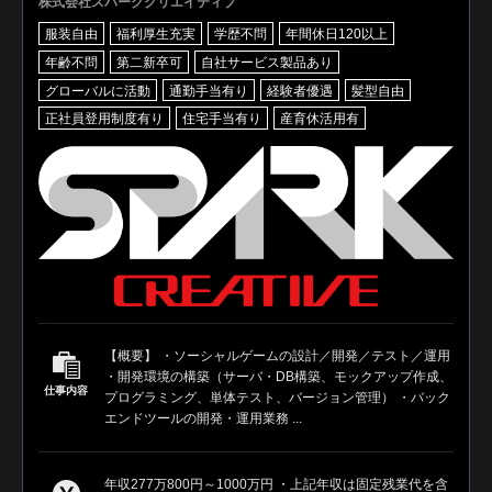
株式会社スパーククリエイティブ
服装自由
福利厚生充実
学歴不問
年間休日120以上
年齢不問
第二新卒可
自社サービス製品あり
グローバルに活動
通勤手当有り
経験者優遇
髪型自由
正社員登用制度有り
住宅手当有り
産育休活用有
【概要】 ・ソーシャルゲームの設計／開発／テスト／運用
・開発環境の構築（サーバ・DB構築、モックアップ作成、
仕事内容
プログラミング、単体テスト、バージョン管理） ・バック
エンドツールの開発・運用業務 ...
年収277万800円～1000万円 ・上記年収は固定残業代を含