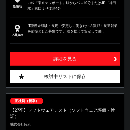
い線「東京テレポート」駅からバス10分またはJR「神田
勤務地
駅」東口より徒歩4分
IT職種未経験・長期で安定して働きたい方歓迎！長期就業
を前提とした募集です。 腰を据えて安定して働...
応募資格
詳細を見る
検討中リストに保存
正社員（新卒）
【27卒】ソフトウェアテスト（ソフトウェア評価・検
証）
株式会社feat