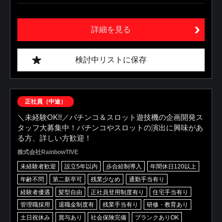
詳細を見る
検討中リストに保存
正社員（中途）
＼未経験OK!!／パチンコ＆スロット遊技機の企画開発ス
タッフ大募集中！パチンコやスロットの演出に興味があ
る方、詳しい方歓迎！
株式会社RainbowTIVE
未経験者歓迎
設立5年以内
歩合給制導入
年間休日120以上
年齢不問
第二新卒可
残業少なめ
通勤手当有り
経験者優遇
髪型自由
正社員登用制度有り
住宅手当有り
管理職採用
退職金制度有
残業手当有り
研修・教育あり
土日祝休み
賞与あり
社会保険完備
ブランクありOK