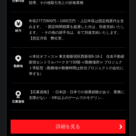
仕事内容
指導、その他取引先との折衝業務
年収277万800円～1000万円 ・上記年収は固定残業代を含
みます。 ・固定時間残業を超過した分は、別途支給いたし
給与
ます。 ・その他の諸手当は、全て別途支給いたします。
【想定月収 弊社実...
≪本社オフィス≫ 東京都新宿区西新宿6-18-1 住友不動産
新宿セントラルパークタワ30階 ≪勤務場所≫ プロジェク
勤務地
ト常駐型（勤務地や勤務時間は担当プロジェクトの会社に
準ずる）
【応募資格】 ・日本語：日本での就業経験があり、業務に
支障がない ・3年以上のゲームでのモデリン...
応募資格
詳細を見る