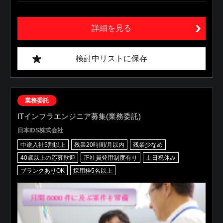
詳細を見る
検討中リストに保存
業務委託
ITインフラエンジニア募集(業務委託)
日本IDS株式会社
中途入社5割以上
残業20時間/月以内
残業少なめ
40歳以上の応募歓迎
正社員登用制度有り
土日祝休み
ブランクありOK
採用枠5名以上