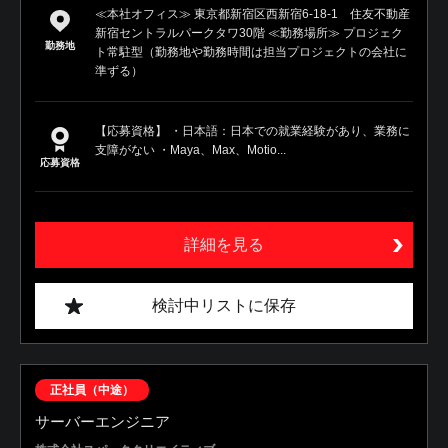
≪本社オフィス≫ 東京都新宿区西新宿6-18-1 住友不動産
新宿セントラルパークタワ30階 ≪勤務場所≫ プロジェク
勤務地
ト常駐型（勤務地や勤務時間は担当プロジェクトの会社に
準ずる）
【応募資格】 ・日本語：日本での就業経験があり、業務に
支障がない ・Maya、Max、Motio...
応募資格
詳細を見る
検討中リストに保存
正社員（中途）
サーバーエンジニア