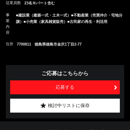
従業員数
23名※パート含む
事
■建設業（建築一式・土木一式）■不動産業（売買仲介・宅地分
業
譲）■小売業（家具雑貨販売）■古民家の再生・利活用
内
容
住所
7700811 徳島県徳島市金沢1丁目2-77
ご応募はこちらから
応募する
検討中リストに保存