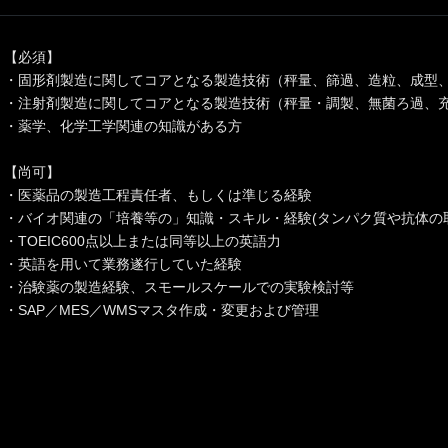
【必須】
・固形剤製造に関してコアとなる製造技術（秤量、篩過、造粒、成型
・注射剤製造に関してコアとなる製造技術（秤量・調製、無菌ろ過、
・薬学、化学工学関連の知識がある方
【尚可】
・医薬品の製造工程責任者、もしくは準じる経験
・バイオ関連の「培養等の」知識・スキル・経験(タンパク質や抗体の
・TOEIC600点以上または同等以上の英語力
・英語を用いて業務遂行していた経験
・治験薬の製造経験、スモールスケールでの実験検討等
・SAP／MES／WMSマスタ作成・変更および管理