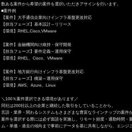
数ある案件から希望の案件を選択いただきアサインを行います。
■案件例
【案件】大手通信企業向けインフラ基盤更改対応
【担当フェーズ】基本設計～リリース
【環境】RHEL,Cisco,VMware
【案件】金融機関向け維持・保守開発
【担当フェーズ】要件定義～運用保守
【環境】RHEL、Cisco、VMware
【案件】地方銀行向けインフラ基盤更改対応
【担当フェーズ】構築～運用保守
【環境】AWS、Azure、Linux
＼100％案件選択できる環境があります／
同社は200社以上の企業と継続した取引をしていることから、
言語・業界・関わるシステムもさまざまな豊富なラインナップの案件
案件を選択する際には必ず面談を実施し、リモート頻度・通勤時間・
ム・単価・過去の傾向まで事前にデータを基に共有しながら、エンジニ