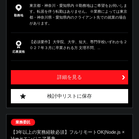
東京都・神奈川・愛知県内 ※勤務地はご希望をお伺いしま
す。転居を伴う転勤はありません。 ※業務によっては東京
勤務地
都・神奈川県・愛知県内のクライアント先での就業の場合
があります。
【必須要件】 大学院、大学、短大、専門学校いずれかを２
０２７年３月に卒業される方 文理不問、...
応募資格
詳細を見る
検討中リストに保存
業務委託
【3年以上の実務経験必須】フルリモートOK|Node.js ×
Vue.jsエンジニア募集