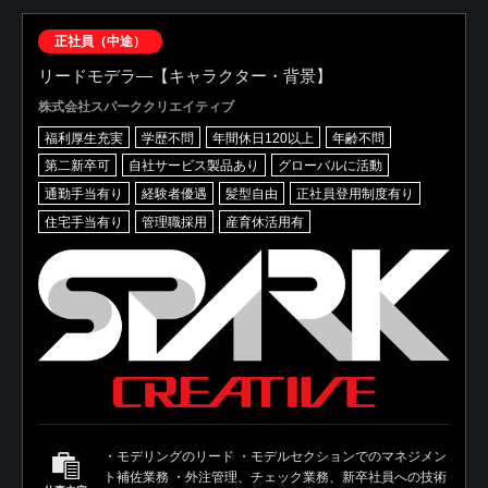
正社員（中途）
リードモデラ―【キャラクター・背景】
株式会社スパーククリエイティブ
福利厚生充実
学歴不問
年間休日120以上
年齢不問
第二新卒可
自社サービス製品あり
グローバルに活動
通勤手当有り
経験者優遇
髪型自由
正社員登用制度有り
住宅手当有り
管理職採用
産育休活用有
・モデリングのリード ・モデルセクションでのマネジメン
ト補佐業務 ・外注管理、チェック業務、新卒社員への技術