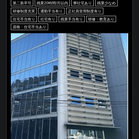
第二新卒可
残業20時間/月以内
寮社宅あり
残業少なめ
研修制度充実
通勤手当有り
正社員登用制度有り
住宅手当有り
社宅有り
残業手当有り
研修・教育あり
資格・住宅手当あり