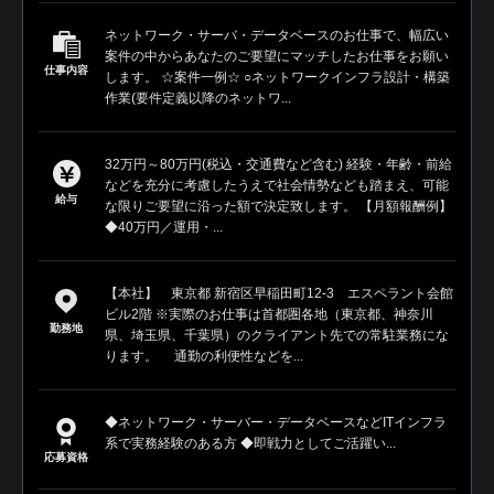
ネットワーク・サーバ・データベースのお仕事で、幅広い
案件の中からあなたのご要望にマッチしたお仕事をお願い
仕事内容
します。 ☆案件一例☆ ○ネットワークインフラ設計・構築
作業(要件定義以降のネットワ...
32万円～80万円(税込・交通費など含む) 経験・年齢・前給
などを充分に考慮したうえで社会情勢なども踏まえ、可能
給与
な限りご要望に沿った額で決定致します。 【月額報酬例】
◆40万円／運用・...
【本社】 東京都 新宿区早稲田町12-3 エスペラント会館
ビル2階 ※実際のお仕事は首都圏各地（東京都、神奈川
勤務地
県、埼玉県、千葉県）のクライアント先での常駐業務にな
ります。 通勤の利便性などを...
◆ネットワーク・サーバー・データベースなどITインフラ
系で実務経験のある方 ◆即戦力としてご活躍い...
応募資格