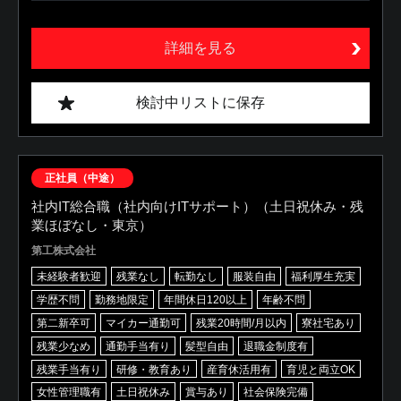
詳細を見る
検討中リストに保存
正社員（中途）
社内IT総合職（社内向けITサポート）（土日祝休み・残
業ほぼなし・東京）
第工株式会社
未経験者歓迎
残業なし
転勤なし
服装自由
福利厚生充実
学歴不問
勤務地限定
年間休日120以上
年齢不問
第二新卒可
マイカー通勤可
残業20時間/月以内
寮社宅あり
残業少なめ
通勤手当有り
髪型自由
退職金制度有
残業手当有り
研修・教育あり
産育休活用有
育児と両立OK
女性管理職有
土日祝休み
賞与あり
社会保険完備