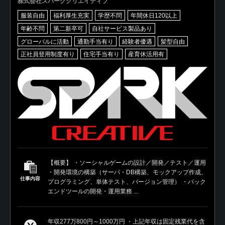
株式会社スパーククリエイティブ
服装自由
福利厚生充実
学歴不問
年間休日120以上
年齢不問
第二新卒可
自社サービス製品あり
グローバルに活動
通勤手当有り
経験者優遇
髪型自由
正社員登用制度有り
住宅手当有り
産育休活用有
【概要】 ・ソーシャルゲームの設計／開発／テスト／運用
・開発環境の構築（サーバ・DB構築、モックアップ作成、
仕事内容
プログラミング、単体テスト、バージョン管理） ・バック
エンドツールの開発・運用業務 ...
年収277万800円～1000万円 ・上記年収は固定残業代を含