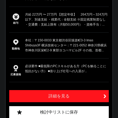
月給 22万円 〜 27万円 【想定年収】 264万円～324万円
以下、別途支給 ・残業代：全額支給 ※固定残業制度なし
給与
・交通費：支給上限有（月額50,000円） ・資格手当：...
本社：〒150-0033 東京都渋谷区猿楽町3-3 Imas
Shibuya3F 横浜技術センター：〒221-0052 神奈川県横浜
勤務地
市神奈川区栄町2-9 東部ヨコハマビル2F その他、首都...
必須要件 ■最低限のPCスキルがある方（PCを触ることに
抵抗がない方） ■借り上げ社宅への入居が...
応募資格
詳細を見る
検討中リストに保存