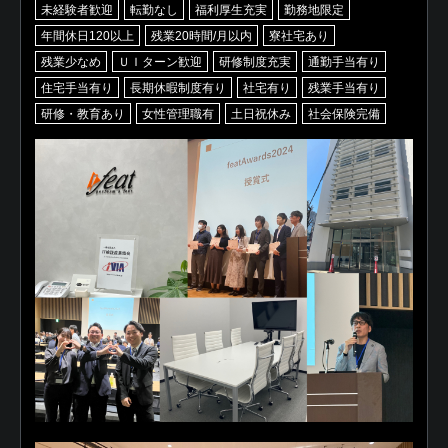
未経験者歓迎
転勤なし
福利厚生充実
勤務地限定
年間休日120以上
残業20時間/月以内
寮社宅あり
残業少なめ
ＵＩターン歓迎
研修制度充実
通勤手当有り
住宅手当有り
長期休暇制度有り
社宅有り
残業手当有り
研修・教育あり
女性管理職有
土日祝休み
社会保険完備