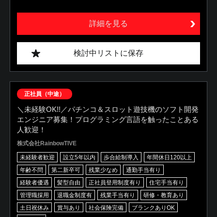
詳細を見る
検討中リストに保存
正社員（中途）
＼未経験OK!!／パチンコ＆スロット遊技機のソフト開発
エンジニア募集！プログラミング言語を触ったことある
人歓迎！
株式会社RainbowTIVE
未経験者歓迎
設立5年以内
歩合給制導入
年間休日120以上
年齢不問
第二新卒可
残業少なめ
通勤手当有り
経験者優遇
髪型自由
正社員登用制度有り
住宅手当有り
管理職採用
退職金制度有
残業手当有り
研修・教育あり
土日祝休み
賞与あり
社会保険完備
ブランクありOK