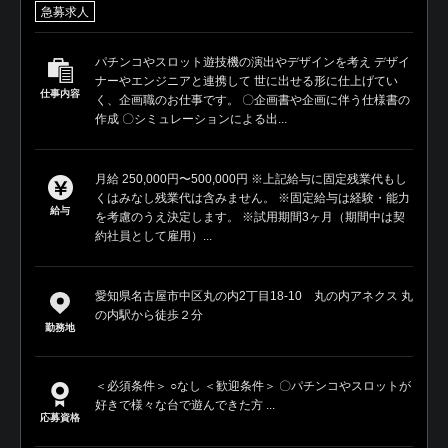
急募求人
パチンコやスロット遊技機の演出やデザインを考え デザイ
ナーやエンジニアと連携して 世に出せる形に仕上げてい
仕事内容
く、企画職のお仕事です。 〇企画書や企画に伴う仕様書の
作成 〇シミュレーションによる出...
月給 250,000円〜500,000円 ※上記給与に固定残業代もし
くはみなし残業代は含みません。 ※固定給与は経験・能力
給与
を考慮のうえ決定します。 ※試用期間3ヶ月（期間中は契
約社員として雇用）...
愛知県名古屋市中区丸の内2丁目18-10 丸の内アネクス 丸
の内駅から徒歩２分
勤務地
＜必須条件＞ ○なし ＜歓迎条件＞ 〇パチンコやスロットが
好きで様々な台で遊んできた方 ...
応募資格