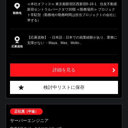
≪本社オフィス≫ 東京都新宿区西新宿6-18-1 住友不動産
新宿セントラルパークタワ30階 ≪勤務場所≫ プロジェク
勤務地
ト常駐型（勤務地や勤務時間は担当プロジェクトの会社に
準ずる）
【応募資格】 ・日本語：日本での就業経験があり、業務に
支障がない ・Maya、Max、Motio...
応募資格
詳細を見る
検討中リストに保存
正社員（中途）
サーバーエンジニア