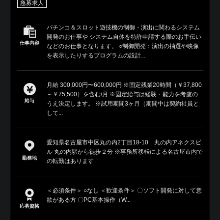
急募求人
パチンコ＆スロット遊技機の制御・演出に関わるシステム
開発のお仕事や システム自体を特許申請する際のお手伝い
仕事内容
などのお仕事となります。 ○制御開発：演出の抽選や映像
を表示したりするプログラムの設計...
月給 300,000円〜600,000円 ※固定残業20時間（￥37,800
～￥75,500）を含む/月 ※固定給与は経験・能力を考慮の
給与
うえ決定します。 ※試用期間3ヶ月（期間中は契約社員と
して...
愛知県名古屋市中区丸の内2丁目18-10 丸の内アネクスビ
ル 丸の内駅から徒歩２分 ※事務所移転による名古屋市内で
勤務地
の転勤はあります
＜必須条件＞ ○なし ＜歓迎条件＞ 〇ソフト開発に対して意
欲がある方 〇PC基本操作（W...
応募資格