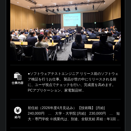
●ソフトウェアテストエンジニア リリース前のソフトウェ
ア検証を行うお仕事。 製品が世の中にリリースされる前
仕事内容
に、ユーザ視点でチェックを行い、完成度を高めます。
PCアプリケーション、家電製品W...
初任給（2026年度4月見込み） 【技術職】 [月給]
240,000円 … 大学・大学院 [月給] 230,000円 … 短
給与
大・専門学校 ※残業代は、別途、全額支給 昇給：年1回 ...