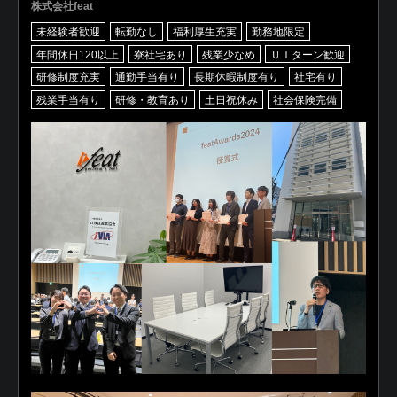
株式会社feat
未経験者歓迎
転勤なし
福利厚生充実
勤務地限定
年間休日120以上
寮社宅あり
残業少なめ
ＵＩターン歓迎
研修制度充実
通勤手当有り
長期休暇制度有り
社宅有り
残業手当有り
研修・教育あり
土日祝休み
社会保険完備