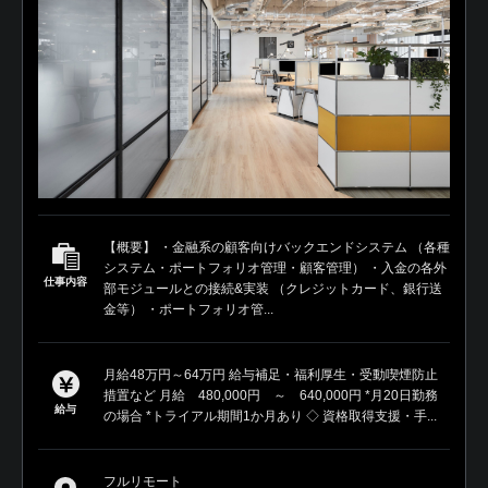
【概要】 ・金融系の顧客向けバックエンドシステム （各種
システム・ポートフォリオ管理・顧客管理） ・入金の各外
仕事内容
部モジュールとの接続&実装 （クレジットカード、銀行送
金等） ・ポートフォリオ管...
月給48万円～64万円 給与補足・福利厚生・受動喫煙防止
措置など 月給 480,000円 ～ 640,000円 *月20日勤務
給与
の場合 *トライアル期間1か月あり ◇ 資格取得支援・手...
フルリモート