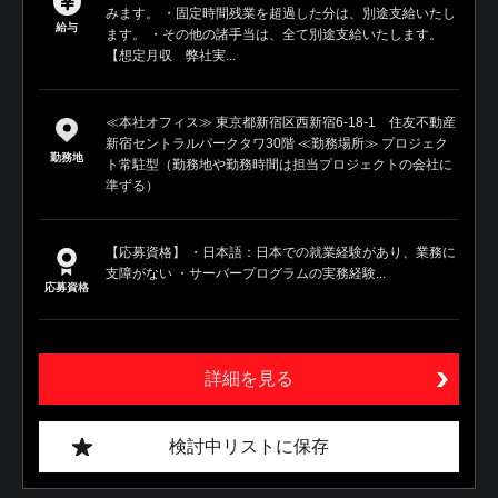
みます。 ・固定時間残業を超過した分は、別途支給いたし
給与
ます。 ・その他の諸手当は、全て別途支給いたします。
【想定月収 弊社実...
≪本社オフィス≫ 東京都新宿区西新宿6-18-1 住友不動産
新宿セントラルパークタワ30階 ≪勤務場所≫ プロジェク
勤務地
ト常駐型（勤務地や勤務時間は担当プロジェクトの会社に
準ずる）
【応募資格】 ・日本語：日本での就業経験があり、業務に
支障がない ・サーバープログラムの実務経験...
応募資格
詳細を見る
検討中リストに保存