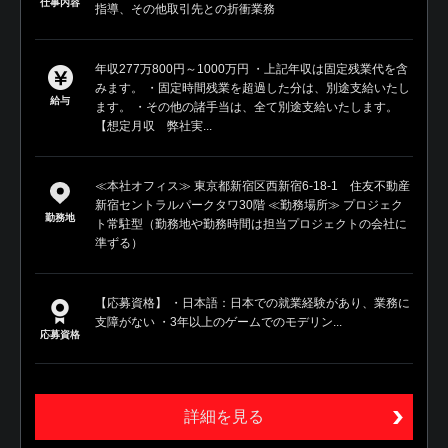
仕事内容
指導、その他取引先との折衝業務
年収277万800円～1000万円 ・上記年収は固定残業代を含
みます。 ・固定時間残業を超過した分は、別途支給いたし
給与
ます。 ・その他の諸手当は、全て別途支給いたします。
【想定月収 弊社実...
≪本社オフィス≫ 東京都新宿区西新宿6-18-1 住友不動産
新宿セントラルパークタワ30階 ≪勤務場所≫ プロジェク
勤務地
ト常駐型（勤務地や勤務時間は担当プロジェクトの会社に
準ずる）
【応募資格】 ・日本語：日本での就業経験があり、業務に
支障がない ・3年以上のゲームでのモデリン...
応募資格
詳細を見る