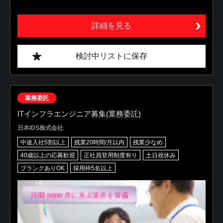
詳細を見る
検討中リストに保存
業務委託
ITインフラエンジニア募集(業務委託)
日本IDS株式会社
中途入社5割以上
残業20時間/月以内
残業少なめ
40歳以上の応募歓迎
正社員登用制度有り
土日祝休み
ブランクありOK
採用枠5名以上