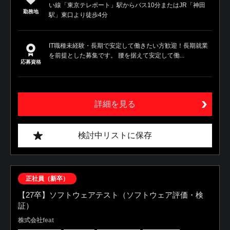
い線「東京テレポート」駅からバス10分またはJR「神田
勤務地
駅」東口より徒歩4分
IT職種未経験・長期で安定して働きたい方歓迎！長期就業
を前提とした募集です。 腰を据えて安定して働...
応募資格
詳細を見る
検討中リストに保存
正社員（新卒）
【27卒】ソフトウェアテスト（ソフトウェア評価・検
証）
株式会社feat