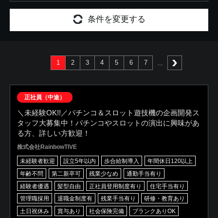
条件を変更する
1
2
3
4
5
6
7
次へ
正社員（中途）
＼未経験OK!!／パチンコ＆スロット遊技機の企画開発ス
タッフ大募集中！パチンコやスロットの演出に興味があ
る方、詳しい方歓迎！
株式会社RainbowTIVE
未経験者歓迎
設立5年以内
歩合給制導入
年間休日120以上
年齢不問
第二新卒可
残業少なめ
通勤手当有り
経験者優遇
髪型自由
正社員登用制度有り
住宅手当有り
管理職採用
退職金制度有
残業手当有り
研修・教育あり
土日祝休み
賞与あり
社会保険完備
ブランクありOK