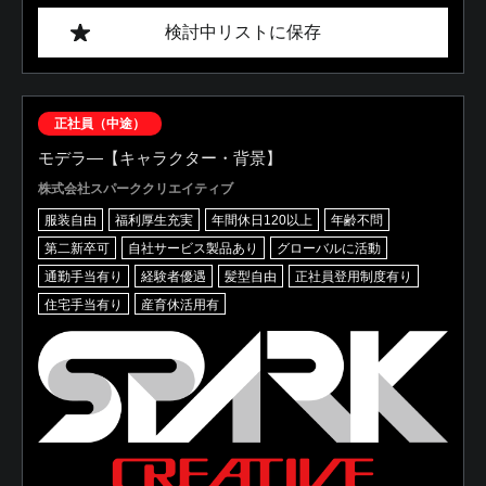
検討中リストに保存
正社員（中途）
モデラ―【キャラクター・背景】
株式会社スパーククリエイティブ
服装自由
福利厚生充実
年間休日120以上
年齢不問
第二新卒可
自社サービス製品あり
グローバルに活動
通勤手当有り
経験者優遇
髪型自由
正社員登用制度有り
住宅手当有り
産育休活用有