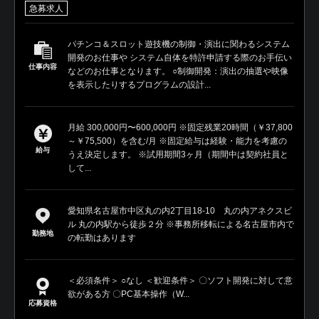
急募求人
パチンコ＆スロット遊技機の制御・演出に関わるシステム
開発のお仕事や システム自体を特許申請する際のお手伝い
仕事内容
などのお仕事となります。 ○制御開発：演出の抽選や映像
を表示したりするプログラムの設計...
月給 300,000円〜600,000円 ※固定残業20時間（￥37,800
～￥75,500）を含む/月 ※固定給与は経験・能力を考慮の
給与
うえ決定します。 ※試用期間3ヶ月（期間中は契約社員と
して...
愛知県名古屋市中区丸の内2丁目18-10 丸の内アネクスビ
ル 丸の内駅から徒歩２分 ※事務所移転による名古屋市内で
勤務地
の転勤はあります
＜必須条件＞ ○なし ＜歓迎条件＞ 〇ソフト開発に対して意
欲がある方 〇PC基本操作（W...
応募資格