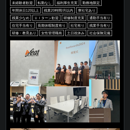
未経験者歓迎
転勤なし
福利厚生充実
勤務地限定
年間休日120以上
残業20時間/月以内
寮社宅あり
残業少なめ
ＵＩターン歓迎
研修制度充実
通勤手当有り
住宅手当有り
長期休暇制度有り
社宅有り
残業手当有り
研修・教育あり
女性管理職有
土日祝休み
社会保険完備