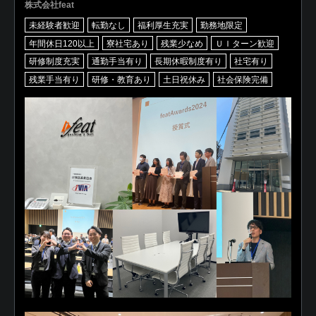
株式会社feat
未経験者歓迎
転勤なし
福利厚生充実
勤務地限定
年間休日120以上
寮社宅あり
残業少なめ
ＵＩターン歓迎
研修制度充実
通勤手当有り
長期休暇制度有り
社宅有り
残業手当有り
研修・教育あり
土日祝休み
社会保険完備