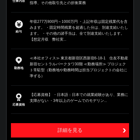
仕事内容
指導、その他取引先との折衝業務
年収277万800円～1000万円 ・上記年収は固定残業代を含
みます。 ・固定時間残業を超過した分は、別途支給いたし
給与
ます。 ・その他の諸手当は、全て別途支給いたします。
【想定月収 弊社実...
≪本社オフィス≫ 東京都新宿区西新宿6-18-1 住友不動産
新宿セントラルパークタワ30階 ≪勤務場所≫ プロジェク
勤務地
ト常駐型（勤務地や勤務時間は担当プロジェクトの会社に
準ずる）
【応募資格】 ・日本語：日本での就業経験があり、業務に
支障がない ・3年以上のゲームでのモデリン...
応募資格
詳細を見る