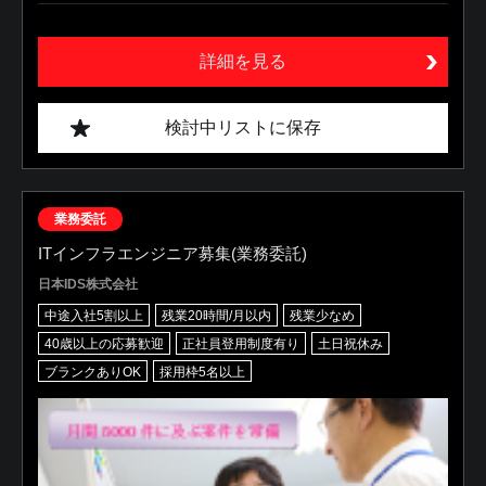
詳細を見る
検討中リストに保存
業務委託
ITインフラエンジニア募集(業務委託)
日本IDS株式会社
中途入社5割以上
残業20時間/月以内
残業少なめ
40歳以上の応募歓迎
正社員登用制度有り
土日祝休み
ブランクありOK
採用枠5名以上