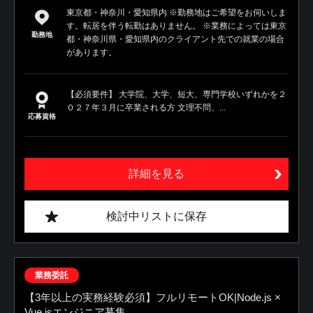
東京都・神奈川・愛知県内 ※勤務地はご希望をお伺いしま
す。転居を伴う転勤はありません。 ※業務によっては東京
勤務地
都・神奈川県・愛知県内のクライアント先での就業の場合
があります。
【必須要件】 大学院、大学、短大、専門学校いずれかを２
０２７年３月に卒業される方 文理不問、...
応募資格
詳細を見る
検討中リストに保存
業務委託
【3年以上の実務経験必須】フルリモートOK|Node.js ×
Vue.jsエンジニア募集