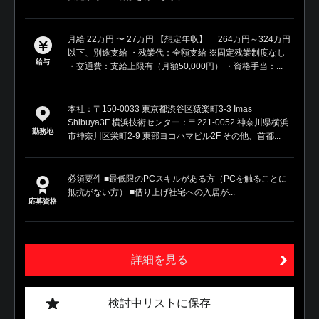
月給 22万円 〜 27万円 【想定年収】 264万円～324万円
以下、別途支給 ・残業代：全額支給 ※固定残業制度なし
給与
・交通費：支給上限有（月額50,000円） ・資格手当：...
本社：〒150-0033 東京都渋谷区猿楽町3-3 Imas
Shibuya3F 横浜技術センター：〒221-0052 神奈川県横浜
勤務地
市神奈川区栄町2-9 東部ヨコハマビル2F その他、首都...
必須要件 ■最低限のPCスキルがある方（PCを触ることに
抵抗がない方） ■借り上げ社宅への入居が...
応募資格
詳細を見る
検討中リストに保存