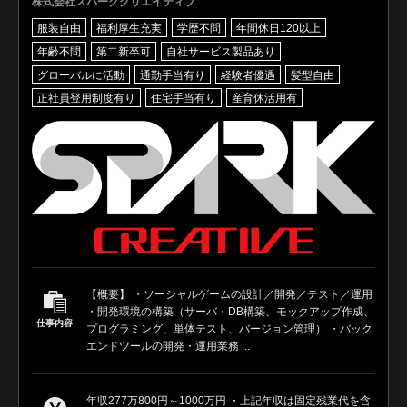
株式会社スパーククリエイティブ
服装自由
福利厚生充実
学歴不問
年間休日120以上
年齢不問
第二新卒可
自社サービス製品あり
グローバルに活動
通勤手当有り
経験者優遇
髪型自由
正社員登用制度有り
住宅手当有り
産育休活用有
【概要】 ・ソーシャルゲームの設計／開発／テスト／運用
・開発環境の構築（サーバ・DB構築、モックアップ作成、
仕事内容
プログラミング、単体テスト、バージョン管理） ・バック
エンドツールの開発・運用業務 ...
年収277万800円～1000万円 ・上記年収は固定残業代を含