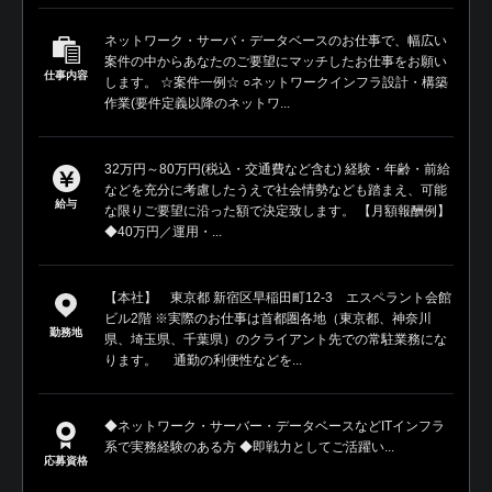
ネットワーク・サーバ・データベースのお仕事で、幅広い
案件の中からあなたのご要望にマッチしたお仕事をお願い
仕事内容
します。 ☆案件一例☆ ○ネットワークインフラ設計・構築
作業(要件定義以降のネットワ...
32万円～80万円(税込・交通費など含む) 経験・年齢・前給
などを充分に考慮したうえで社会情勢なども踏まえ、可能
給与
な限りご要望に沿った額で決定致します。 【月額報酬例】
◆40万円／運用・...
【本社】 東京都 新宿区早稲田町12-3 エスペラント会館
ビル2階 ※実際のお仕事は首都圏各地（東京都、神奈川
勤務地
県、埼玉県、千葉県）のクライアント先での常駐業務にな
ります。 通勤の利便性などを...
◆ネットワーク・サーバー・データベースなどITインフラ
系で実務経験のある方 ◆即戦力としてご活躍い...
応募資格