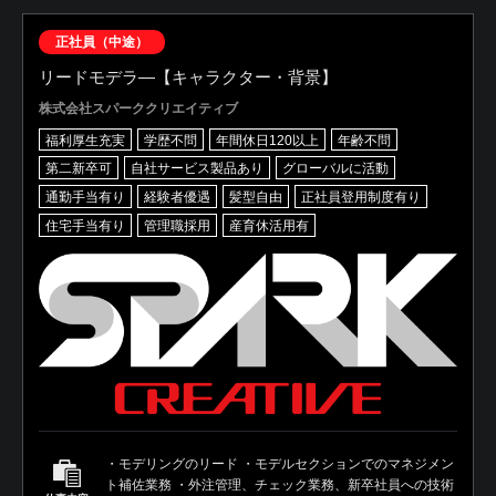
正社員（中途）
リードモデラ―【キャラクター・背景】
株式会社スパーククリエイティブ
福利厚生充実
学歴不問
年間休日120以上
年齢不問
第二新卒可
自社サービス製品あり
グローバルに活動
通勤手当有り
経験者優遇
髪型自由
正社員登用制度有り
住宅手当有り
管理職採用
産育休活用有
・モデリングのリード ・モデルセクションでのマネジメン
ト補佐業務 ・外注管理、チェック業務、新卒社員への技術