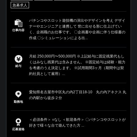
急募求人
パチンコやスロット遊技機の演出やデザインを考え デザイ
ナーやエンジニアと連携して 世に出せる形に仕上げてい
仕事内容
く、企画職のお仕事です。 〇企画書や企画に伴う仕様書の
作成 〇シミュレーションによる出...
月給 250,000円〜500,000円 ※上記給与に固定残業代もし
くはみなし残業代は含みません。 ※固定給与は経験・能力
給与
を考慮のうえ決定します。 ※試用期間3ヶ月（期間中は契
約社員として雇用）...
愛知県名古屋市中区丸の内2丁目18-10 丸の内アネクス 丸
の内駅から徒歩２分
勤務地
＜必須条件＞ ○なし ＜歓迎条件＞ 〇パチンコやスロットが
好きで様々な台で遊んできた方 ...
応募資格