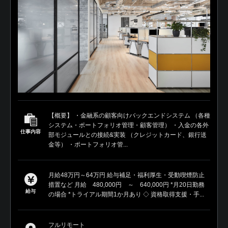
【概要】 ・金融系の顧客向けバックエンドシステム （各種
システム・ポートフォリオ管理・顧客管理） ・入金の各外
仕事内容
部モジュールとの接続&実装 （クレジットカード、銀行送
金等） ・ポートフォリオ管...
月給48万円～64万円 給与補足・福利厚生・受動喫煙防止
措置など 月給 480,000円 ～ 640,000円 *月20日勤務
給与
の場合 *トライアル期間1か月あり ◇ 資格取得支援・手...
フルリモート