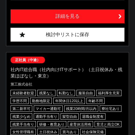
詳細を見る
検討中リストに保存
正社員（中途）
社内IT総合職（社内向けITサポート）（土日祝休み・残
業ほぼなし・東京）
第工株式会社
未経験者歓迎
残業なし
転勤なし
服装自由
福利厚生充実
学歴不問
勤務地限定
年間休日120以上
年齢不問
第二新卒可
マイカー通勤可
残業20時間/月以内
寮社宅あり
残業少なめ
通勤手当有り
髪型自由
退職金制度有
残業手当有り
研修・教育あり
産育休活用有
育児と両立OK
女性管理職有
土日祝休み
賞与あり
社会保険完備