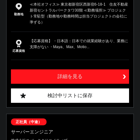
≪本社オフィス≫ 東京都新宿区西新宿6-18-1 住友不動産
新宿セントラルパークタワ30階 ≪勤務場所≫ プロジェク
勤務地
ト常駐型（勤務地や勤務時間は担当プロジェクトの会社に
準ずる）
【応募資格】 ・日本語：日本での就業経験があり、業務に
支障がない ・Maya、Max、Motio...
応募資格
詳細を見る
検討中リストに保存
正社員（中途）
サーバーエンジニア