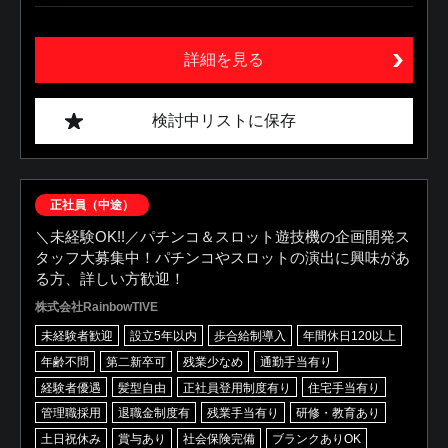
詳細を見る
検討中リストに保存
正社員（中途）
＼未経験OK!!／パチンコ＆スロット遊技機の企画開発ス
タッフ大募集中！パチンコやスロットの演出に興味があ
る方、詳しい方歓迎！
株式会社RainbowTIVE
未経験者歓迎
設立5年以内
歩合給制導入
年間休日120以上
年齢不問
第二新卒可
残業少なめ
通勤手当有り
経験者優遇
髪型自由
正社員登用制度有り
住宅手当有り
管理職採用
退職金制度有
残業手当有り
研修・教育あり
土日祝休み
賞与あり
社会保険完備
ブランクありOK