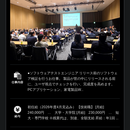
●ソフトウェアテストエンジニア リリース前のソフトウェ
ア検証を行うお仕事。 製品が世の中にリリースされる前
仕事内容
に、ユーザ視点でチェックを行い、完成度を高めます。
PCアプリケーション、家電製品W...
初任給（2026年度4月見込み） 【技術職】 [月給]
240,000円 … 大学・大学院 [月給] 230,000円 … 短
給与
大・専門学校 ※残業代は、別途、全額支給 昇給：年1回 ...