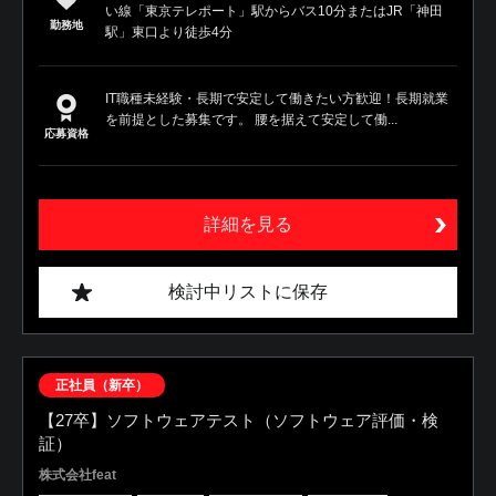
い線「東京テレポート」駅からバス10分またはJR「神田
勤務地
駅」東口より徒歩4分
IT職種未経験・長期で安定して働きたい方歓迎！長期就業
を前提とした募集です。 腰を据えて安定して働...
応募資格
詳細を見る
検討中リストに保存
正社員（新卒）
【27卒】ソフトウェアテスト（ソフトウェア評価・検
証）
株式会社feat