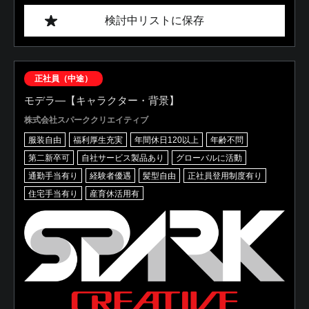
検討中リストに保存
正社員（中途）
モデラ―【キャラクター・背景】
株式会社スパーククリエイティブ
服装自由
福利厚生充実
年間休日120以上
年齢不問
第二新卒可
自社サービス製品あり
グローバルに活動
通勤手当有り
経験者優遇
髪型自由
正社員登用制度有り
住宅手当有り
産育休活用有