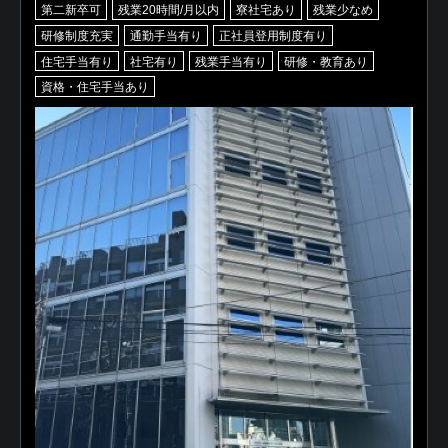
第二新卒可
残業20時間/月以内
寮社宅あり
残業少なめ
研修制度充実
通勤手当有り
正社員登用制度有り
住宅手当有り
社宅有り
残業手当有り
研修・教育あり
資格・住宅手当あり