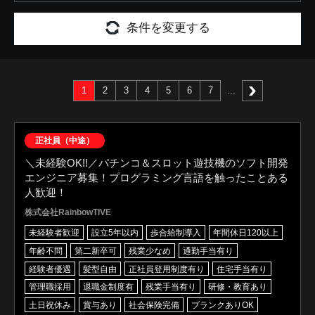
条件を変更する
1
2
3
4
5
6
7
次へ
正社員（中途）
＼未経験OK!!／パチンコ＆スロット遊技機のソフト開発
エンジニア募集！プログラミング言語を触ったことある
人歓迎！
株式会社RainbowTIVE
未経験者歓迎
設立5年以内
歩合給制導入
年間休日120以上
年齢不問
第二新卒可
残業少なめ
通勤手当有り
経験者優遇
髪型自由
正社員登用制度有り
住宅手当有り
管理職採用
退職金制度有
残業手当有り
研修・教育あり
土日祝休み
賞与あり
社会保険完備
ブランクありOK