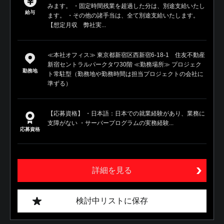
みます。 ・固定時間残業を超過した分は、別途支給いたし
給与
ます。 ・その他の諸手当は、全て別途支給いたします。
【想定月収 弊社実...
≪本社オフィス≫ 東京都新宿区西新宿6-18-1 住友不動産
新宿セントラルパークタワ30階 ≪勤務場所≫ プロジェク
勤務地
ト常駐型（勤務地や勤務時間は担当プロジェクトの会社に
準ずる）
【応募資格】 ・日本語：日本での就業経験があり、業務に
支障がない ・サーバープログラムの実務経験...
応募資格
詳細を見る
検討中リストに保存