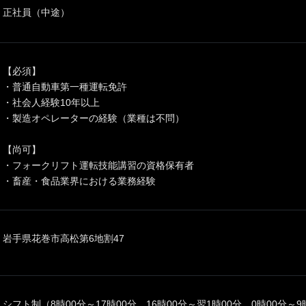
正社員（中途）
【必須】
・普通自動車第一種運転免許
・社会人経験10年以上
・製造オペレーターの経験（業種は不問）
【尚可】
・フォークリフト運転技能講習の資格保有者
・畜産・食品業界における業務経験
岩手県花巻市高松第6地割47
シフト制（8時00分～17時00分、16時00分～翌1時00分、0時00分～9