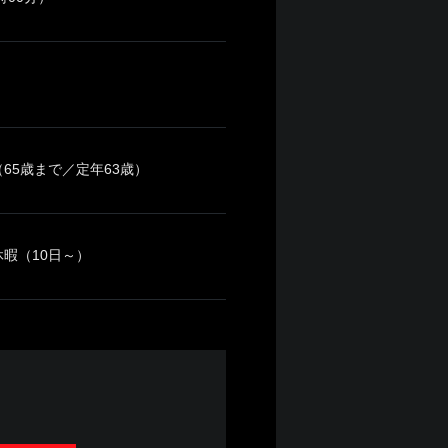
5歳まで／定年63歳）
暇（10日～）