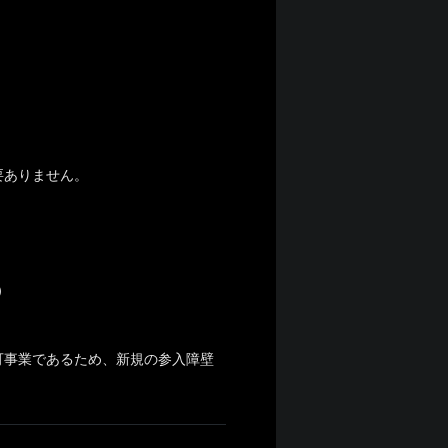
要ありません。
）
）
）
可事業であるため、新規の参入障壁