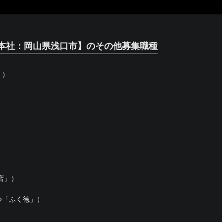
本社：岡山県浅口市】のその他募集職種
」）
店」）
つ「ふく徳」）