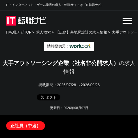
IT・インターネット・ゲーム業界の求人・転職サイトは「IT転職ナビ」
IT転職ナビTOP
>
求人検索
>
【広島】基地局設計の求人情報 >
大手アウトソー
情報提供元：
大手アウトソーシング企業（社名非公開求人）
の求人
情報
掲載期間：
2026/07/28 ～2026/09/26
更新日：2026年08月07日
正社員（中途）