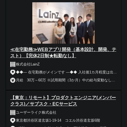
≪在宅勤務≫WEBアプリ開発（基本設計、開発、テ
スト）【完休2日制★転勤なし】
株式会社LainZ
◆◆― 在宅勤務がメインです ―◆◆ 入社後1カ月程度は出...
月給 30万～60万 ※試用期間（3か月）中の給与変動なし...
【東京：リモート】プロダクトエンジニア(メンバー
クラス)／サブスク・ECサービス
ユーザーライク株式会社
東京都渋谷区道玄坂1-19-14 コエル渋谷道玄坂6階