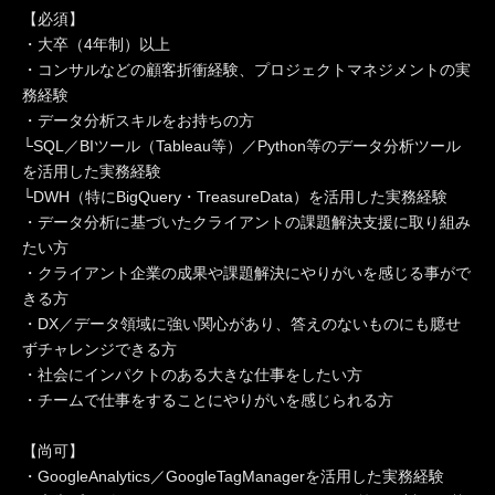
【必須】
・大卒（4年制）以上
・コンサルなどの顧客折衝経験、プロジェクトマネジメントの実
務経験
・データ分析スキルをお持ちの方
└SQL／BIツール（Tableau等）／Python等のデータ分析ツール
を活用した実務経験
└DWH（特にBigQuery・TreasureData）を活用した実務経験
・データ分析に基づいたクライアントの課題解決支援に取り組み
たい方
・クライアント企業の成果や課題解決にやりがいを感じる事がで
きる方
・DX／データ領域に強い関心があり、答えのないものにも臆せ
ずチャレンジできる方
・社会にインパクトのある大きな仕事をしたい方
・チームで仕事をすることにやりがいを感じられる方
【尚可】
・GoogleAnalytics／GoogleTagManagerを活用した実務経験