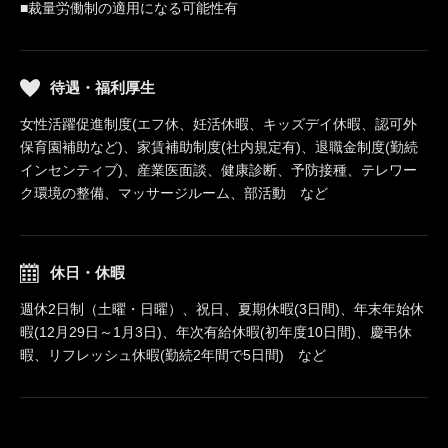
■裁量労働制の適用になる可能性有
待遇・福利厚生
女性活躍促進制度(エフ休、妊活休暇、キッズデイ休暇、認可外
保育園補助など)、家賃補助制度(社内規定有)、退職金制度(勤続
インセンティブ)、産業医面談、健康診断、予防接種、テレワー
ク環境の整備、マッサージルーム、部活動 など
休日・休暇
週休2日制（土曜・日曜）、祝日、夏期休暇(3日間)、年末年始休
暇(12月29日～1月3日)、年次有給休暇(初年度10日間)、慶弔休
暇、リフレッシュ休暇(勤続2年間で5日間) など