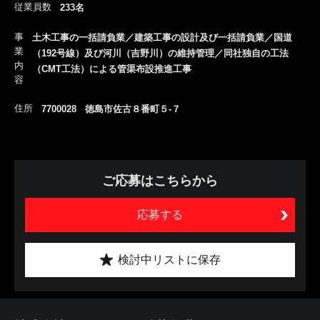
従業員数
233名
事
土木工事の一括請負業／建築工事の設計及び一括請負業／国道
業
（192号線）及び河川（吉野川）の維持管理／同社独自の工法
内
（CMT工法）による管渠布設推進工事
容
住所
7700028 徳島市佐古８番町５-７
ご応募はこちらから
応募する
検討中リストに保存