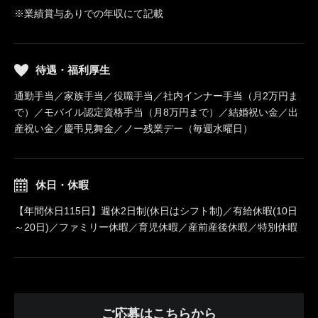
※業績賞与ありでの年収にて記載
待遇・福利厚生
通勤手当／家族手当／役職手当／社内インナー手当（月2万円ま
で）／モバイル認定資格手当（月8万円まで）／結婚祝い金／出
産祝い金／慶弔見舞金／ノー残業デー（毎週水曜日）
休日・休暇
【年間休日115日】週休2日制(休日はシフト制)／有給休暇(10日
～20日)／ファミリー休暇／育児休暇／産前産後休暇／特別休暇
ご応募はこちらから