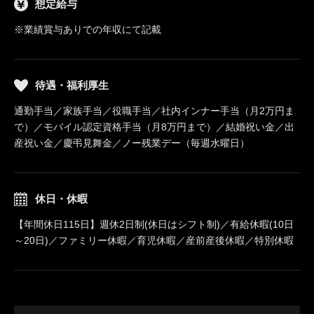
想定給与
※業績賞与ありでの年収にて記載
待遇・福利厚生
通勤手当／家族手当／役職手当／社内インナー手当（月2万円ま
で）／モバイル認定資格手当（月8万円まで）／結婚祝い金／出
産祝い金／慶弔見舞金／ノー残業デー（毎週水曜日）
休日・休暇
【年間休日115日】週休2日制(休日はシフト制)／有給休暇(10日
～20日)／ファミリー休暇／育児休暇／産前産後休暇／特別休暇